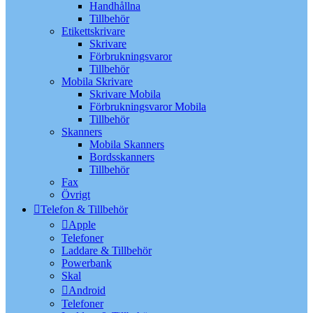
Handhållna
Tillbehör
Etikettskrivare
Skrivare
Förbrukningsvaror
Tillbehör
Mobila Skrivare
Skrivare Mobila
Förbrukningsvaror Mobila
Tillbehör
Skanners
Mobila Skanners
Bordsskanners
Tillbehör
Fax
Övrigt
Telefon & Tillbehör
Apple
Telefoner
Laddare & Tillbehör
Powerbank
Skal
Android
Telefoner