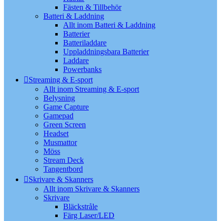
Fästen & Tillbehör
Batteri & Laddning
Allt inom Batteri & Laddning
Batterier
Batteriladdare
Uppladdningsbara Batterier
Laddare
Powerbanks
Streaming & E-sport
Allt inom Streaming & E-sport
Belysning
Game Capture
Gamepad
Green Screen
Headset
Musmattor
Möss
Stream Deck
Tangentbord
Skrivare & Skanners
Allt inom Skrivare & Skanners
Skrivare
Bläckstråle
Färg Laser/LED