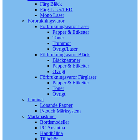
Färg Bläck
Färg Laser/LED
Mono Laser
Förbrukningsvaror
Förbrukningsvaror Laser
Papper & Etiketter
Toner
Trummor
Övrigt/Laser
Förbrukningsvaror Bläck
Bläckpatroner
Papper & Etiketter
Övrigt
Förbrukningsvaror Färglaser
Papper & Etiketter
Toner
Övrigt
Laminat
Löpande Papper
P-touch Märksystem
Märkmaskiner
Bordsmodeller
PC Anslutna
Handhållna
Tillbehör