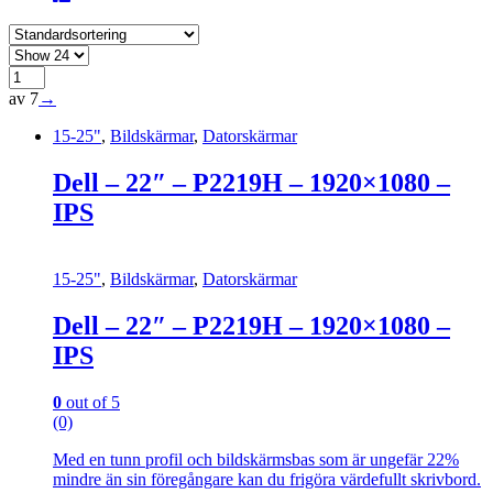
av 7
→
15-25"
,
Bildskärmar
,
Datorskärmar
Dell – 22″ – P2219H – 1920×1080 –
IPS
15-25"
,
Bildskärmar
,
Datorskärmar
Dell – 22″ – P2219H – 1920×1080 –
IPS
0
out of 5
(0)
Med en tunn profil och bildskärmsbas som är ungefär 22%
mindre än sin föregångare kan du frigöra värdefullt skrivbord.