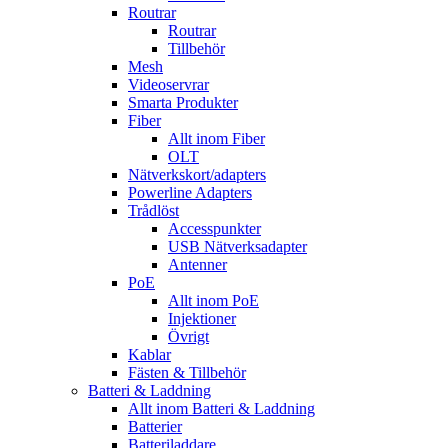
Routrar
Routrar
Tillbehör
Mesh
Videoservrar
Smarta Produkter
Fiber
Allt inom Fiber
OLT
Nätverkskort/adapters
Powerline Adapters
Trådlöst
Accesspunkter
USB Nätverksadapter
Antenner
PoE
Allt inom PoE
Injektioner
Övrigt
Kablar
Fästen & Tillbehör
Batteri & Laddning
Allt inom Batteri & Laddning
Batterier
Batteriladdare