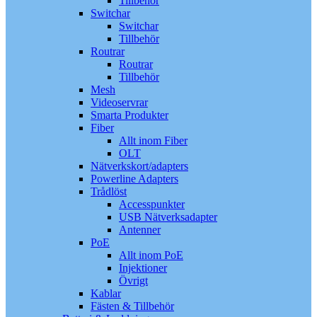
Tillbehör
Switchar
Switchar
Tillbehör
Routrar
Routrar
Tillbehör
Mesh
Videoservrar
Smarta Produkter
Fiber
Allt inom Fiber
OLT
Nätverkskort/adapters
Powerline Adapters
Trådlöst
Accesspunkter
USB Nätverksadapter
Antenner
PoE
Allt inom PoE
Injektioner
Övrigt
Kablar
Fästen & Tillbehör