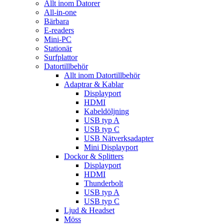
Allt inom Datorer
All-in-one
Bärbara
E-readers
Mini-PC
Stationär
Surfplattor
Datortillbehör
Allt inom Datortillbehör
Adaptrar & Kablar
Displayport
HDMI
Kabeldöljning
USB typ A
USB typ C
USB Nätverksadapter
Mini Displayport
Dockor & Splitters
Displayport
HDMI
Thunderbolt
USB typ A
USB typ C
Ljud & Headset
Möss