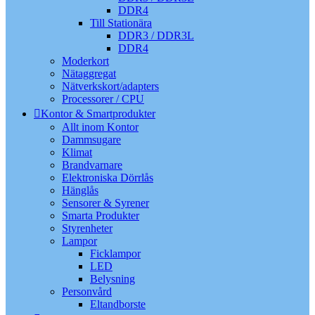
DDR4
Till Stationära
DDR3 / DDR3L
DDR4
Moderkort
Nätaggregat
Nätverkskort/adapters
Processorer / CPU
Kontor & Smartprodukter
Allt inom Kontor
Dammsugare
Klimat
Brandvarnare
Elektroniska Dörrlås
Hänglås
Sensorer & Syrener
Smarta Produkter
Styrenheter
Lampor
Ficklampor
LED
Belysning
Personvård
Eltandborste