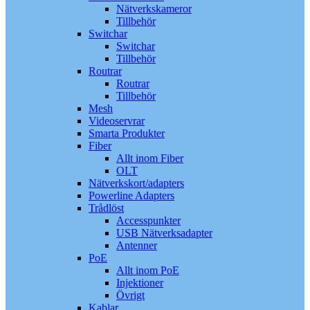
Nätverkskameror
Tillbehör
Switchar
Switchar
Tillbehör
Routrar
Routrar
Tillbehör
Mesh
Videoservrar
Smarta Produkter
Fiber
Allt inom Fiber
OLT
Nätverkskort/adapters
Powerline Adapters
Trådlöst
Accesspunkter
USB Nätverksadapter
Antenner
PoE
Allt inom PoE
Injektioner
Övrigt
Kablar