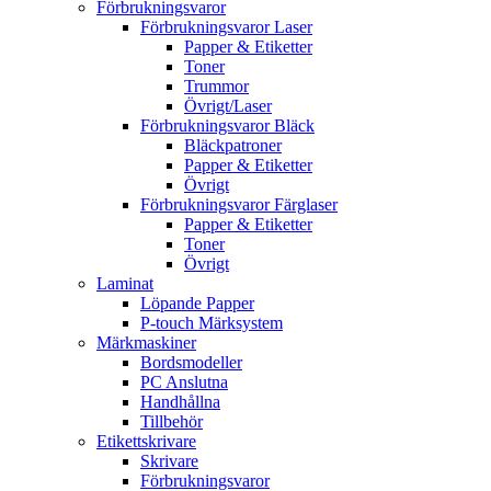
Förbrukningsvaror
Förbrukningsvaror Laser
Papper & Etiketter
Toner
Trummor
Övrigt/Laser
Förbrukningsvaror Bläck
Bläckpatroner
Papper & Etiketter
Övrigt
Förbrukningsvaror Färglaser
Papper & Etiketter
Toner
Övrigt
Laminat
Löpande Papper
P-touch Märksystem
Märkmaskiner
Bordsmodeller
PC Anslutna
Handhållna
Tillbehör
Etikettskrivare
Skrivare
Förbrukningsvaror