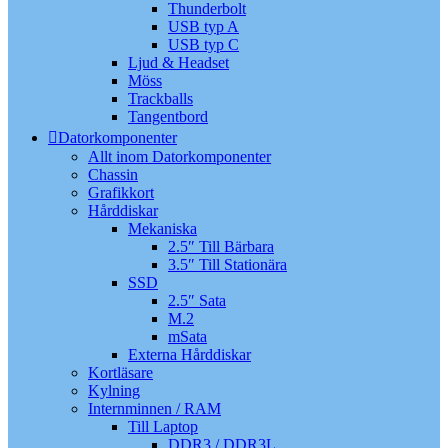
Thunderbolt
USB typ A
USB typ C
Ljud & Headset
Möss
Trackballs
Tangentbord
Datorkomponenter
Allt inom Datorkomponenter
Chassin
Grafikkort
Hårddiskar
Mekaniska
2.5″ Till Bärbara
3.5″ Till Stationära
SSD
2.5″ Sata
M.2
mSata
Externa Hårddiskar
Kortläsare
Kylning
Internminnen / RAM
Till Laptop
DDR3 / DDR3L