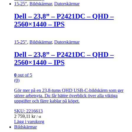
15-25"
,
Bildskärmar
,
Datorskärmar
Dell – 23,8” – P2421DC – QHD –
2560×1440 – IPS
15-25"
,
Bildskärmar
,
Datorskärmar
Dell – 23,8” – P2421DC – QHD –
2560×1440 – IPS
0
out of 5
(0)
Gör mer på en 23,8-tums QHD USB-C-bildskärm som ger
större arbetsyta. Du får bättre överblick över alla viktiga
uppgifter och färre kablar på köpet.
SKU: 2216613
2 759,11
kr
/ st
Lägg i varukorg
Bildskärmar