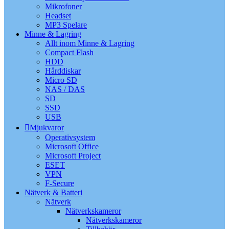
Mikrofoner
Headset
MP3 Spelare
Minne & Lagring
Allt inom Minne & Lagring
Compact Flash
HDD
Hårddiskar
Micro SD
NAS / DAS
SD
SSD
USB
Mjukvaror
Operativsystem
Microsoft Office
Microsoft Project
ESET
VPN
F-Secure
Nätverk & Batteri
Nätverk
Nätverkskameror
Nätverkskameror