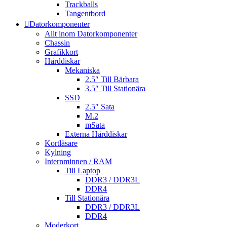
Trackballs
Tangentbord
Datorkomponenter
Allt inom Datorkomponenter
Chassin
Grafikkort
Hårddiskar
Mekaniska
2.5″ Till Bärbara
3.5″ Till Stationära
SSD
2.5″ Sata
M.2
mSata
Externa Hårddiskar
Kortläsare
Kylning
Internminnen / RAM
Till Laptop
DDR3 / DDR3L
DDR4
Till Stationära
DDR3 / DDR3L
DDR4
Moderkort