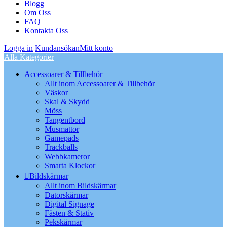
Blogg
Om Oss
FAQ
Kontakta Oss
Logga in
Kundansökan
Mitt konto
Alla Kategorier
Accessoarer & Tillbehör
Allt inom Accessoarer & Tillbehör
Väskor
Skal & Skydd
Möss
Tangentbord
Musmattor
Gamepads
Trackballs
Webbkameror
Smarta Klockor
Bildskärmar
Allt inom Bildskärmar
Datorskärmar
Digital Signage
Fästen & Stativ
Pekskärmar