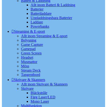
Batteri & Laddning
Allt inom Batteri & Laddning
Batterier
Batteriladdare
Uppladdningsbara Batterier
Laddare
Powerbanks
Streaming & E-sport
Allt inom Streaming & E-sport
Belysning
Game Capture
Gamepad
Green Screen
Headset
Musmattor
Möss
Stream Deck
Tangentbord
Skrivare & Skanners
Allt inom Skrivare & Skanners
Skrivare
Bläckstråle
Färg Laser/LED
Mono Laser
Multifunktion