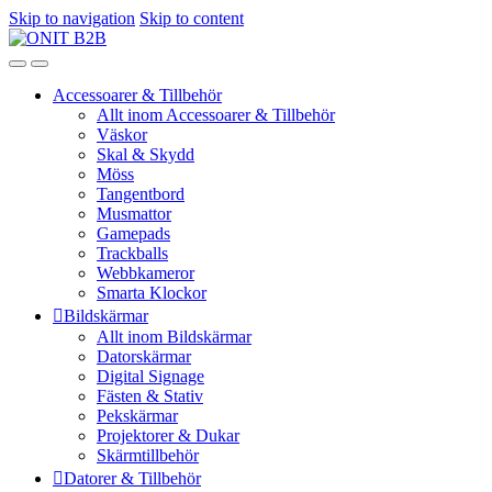
Skip to navigation
Skip to content
Accessoarer & Tillbehör
Allt inom Accessoarer & Tillbehör
Väskor
Skal & Skydd
Möss
Tangentbord
Musmattor
Gamepads
Trackballs
Webbkameror
Smarta Klockor
Bildskärmar
Allt inom Bildskärmar
Datorskärmar
Digital Signage
Fästen & Stativ
Pekskärmar
Projektorer & Dukar
Skärmtillbehör
Datorer & Tillbehör