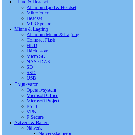
Ljud & Headset
Allt inom Ljud & Headset
Mikrofoner
Headset
MP3 Spelare
Minne & Lagring
Allt inom Minne & Lagring
Compact Flash
HDD
Hårddiskar
Micro SD
NAS / DAS
SD
SSD
USB
Mjukvaror
Operativsystem
Microsoft Office
Microsoft Project
ESET
VPN
F-Secure
Nätverk & Batteri
Nätverk
Nätverkskameror