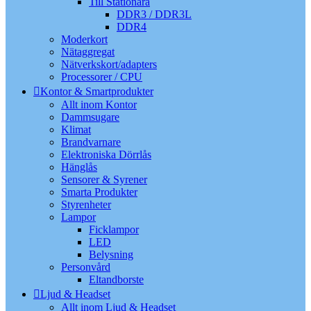
Till Stationära
DDR3 / DDR3L
DDR4
Moderkort
Nätaggregat
Nätverkskort/adapters
Processorer / CPU
Kontor & Smartprodukter
Allt inom Kontor
Dammsugare
Klimat
Brandvarnare
Elektroniska Dörrlås
Hänglås
Sensorer & Syrener
Smarta Produkter
Styrenheter
Lampor
Ficklampor
LED
Belysning
Personvård
Eltandborste
Ljud & Headset
Allt inom Ljud & Headset