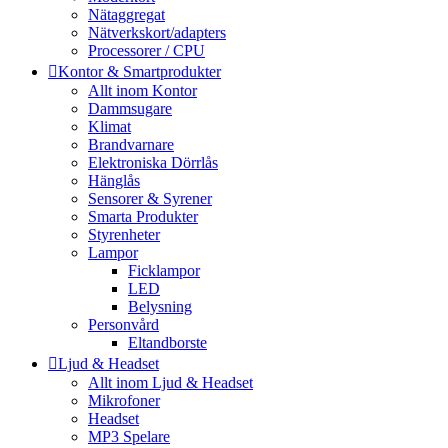
Nätaggregat
Nätverkskort/adapters
Processorer / CPU
Kontor & Smartprodukter
Allt inom Kontor
Dammsugare
Klimat
Brandvarnare
Elektroniska Dörrlås
Hänglås
Sensorer & Syrener
Smarta Produkter
Styrenheter
Lampor
Ficklampor
LED
Belysning
Personvård
Eltandborste
Ljud & Headset
Allt inom Ljud & Headset
Mikrofoner
Headset
MP3 Spelare