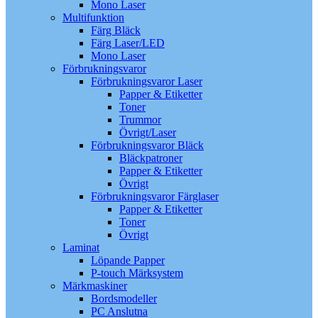
Mono Laser
Multifunktion
Färg Bläck
Färg Laser/LED
Mono Laser
Förbrukningsvaror
Förbrukningsvaror Laser
Papper & Etiketter
Toner
Trummor
Övrigt/Laser
Förbrukningsvaror Bläck
Bläckpatroner
Papper & Etiketter
Övrigt
Förbrukningsvaror Färglaser
Papper & Etiketter
Toner
Övrigt
Laminat
Löpande Papper
P-touch Märksystem
Märkmaskiner
Bordsmodeller
PC Anslutna