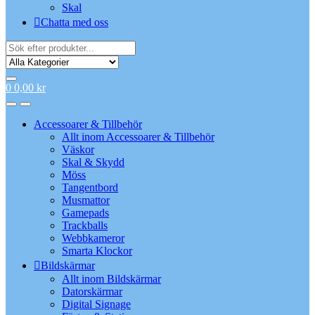
Skal
Chatta med oss
Search
for:
0
0,00
kr
Accessoarer & Tillbehör
Allt inom Accessoarer & Tillbehör
Väskor
Skal & Skydd
Möss
Tangentbord
Musmattor
Gamepads
Trackballs
Webbkameror
Smarta Klockor
Bildskärmar
Allt inom Bildskärmar
Datorskärmar
Digital Signage