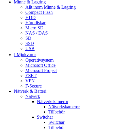
Minne & Lagring
Allt inom Minne & Lagring
Compact Flash
HDD
Hårddiskar
Micro SD
NAS / DAS
SD
SSD
USB
Mjukvaror
Operativsystem
Microsoft Office
Microsoft Project
ESET
VPN
F-Secure
Nätverk & Batteri
Nätverk
Nätverkskameror
Nätverkskameror
Tillbehör
Switchar
Switchar
Tillbehör