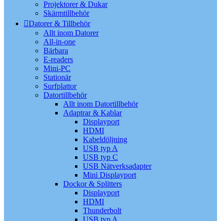
Projektorer & Dukar
Skärmtillbehör
Datorer & Tillbehör
Allt inom Datorer
All-in-one
Bärbara
E-readers
Mini-PC
Stationär
Surfplattor
Datortillbehör
Allt inom Datortillbehör
Adaptrar & Kablar
Displayport
HDMI
Kabeldöljning
USB typ A
USB typ C
USB Nätverksadapter
Mini Displayport
Dockor & Splitters
Displayport
HDMI
Thunderbolt
USB typ A