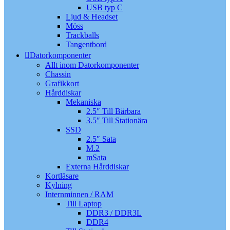
USB typ C
Ljud & Headset
Möss
Trackballs
Tangentbord
Datorkomponenter
Allt inom Datorkomponenter
Chassin
Grafikkort
Hårddiskar
Mekaniska
2.5″ Till Bärbara
3.5″ Till Stationära
SSD
2.5″ Sata
M.2
mSata
Externa Hårddiskar
Kortläsare
Kylning
Internminnen / RAM
Till Laptop
DDR3 / DDR3L
DDR4