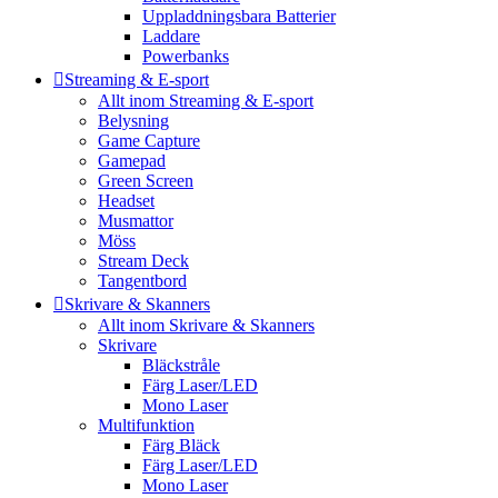
Uppladdningsbara Batterier
Laddare
Powerbanks
Streaming & E-sport
Allt inom Streaming & E-sport
Belysning
Game Capture
Gamepad
Green Screen
Headset
Musmattor
Möss
Stream Deck
Tangentbord
Skrivare & Skanners
Allt inom Skrivare & Skanners
Skrivare
Bläckstråle
Färg Laser/LED
Mono Laser
Multifunktion
Färg Bläck
Färg Laser/LED
Mono Laser