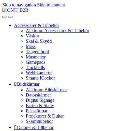
Skip to navigation
Skip to content
Accessoarer & Tillbehör
Allt inom Accessoarer & Tillbehör
Väskor
Skal & Skydd
Möss
Tangentbord
Musmattor
Gamepads
Trackballs
Webbkameror
Smarta Klockor
Bildskärmar
Allt inom Bildskärmar
Datorskärmar
Digital Signage
Fästen & Stativ
Pekskärmar
Projektorer & Dukar
Skärmtillbehör
Datorer & Tillbehör