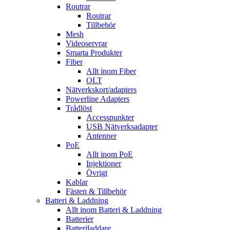
Routrar
Routrar
Tillbehör
Mesh
Videoservrar
Smarta Produkter
Fiber
Allt inom Fiber
OLT
Nätverkskort/adapters
Powerline Adapters
Trådlöst
Accesspunkter
USB Nätverksadapter
Antenner
PoE
Allt inom PoE
Injektioner
Övrigt
Kablar
Fästen & Tillbehör
Batteri & Laddning
Allt inom Batteri & Laddning
Batterier
Batteriladdare