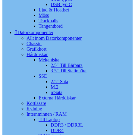
USB typ C
Ljud & Headset
Möss
Trackballs
Tangentbord
Datorkomponenter
Allt inom Datorkomponenter
Chassin
Grafikkort
Hårddiskar
Mekaniska
2.5″ Till Bärbara
3.5″ Till Stationära
SSD
2.5″ Sata
M.2
mSata
Externa Hårddiskar
Kortläsare
Kylning
Internminnen / RAM
Till Laptop
DDR3 / DDR3L
DDR4