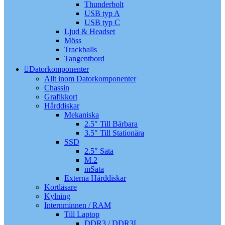
Thunderbolt
USB typ A
USB typ C
Ljud & Headset
Möss
Trackballs
Tangentbord
Datorkomponenter
Allt inom Datorkomponenter
Chassin
Grafikkort
Hårddiskar
Mekaniska
2.5″ Till Bärbara
3.5″ Till Stationära
SSD
2.5″ Sata
M.2
mSata
Externa Hårddiskar
Kortläsare
Kylning
Internminnen / RAM
Till Laptop
DDR3 / DDR3L