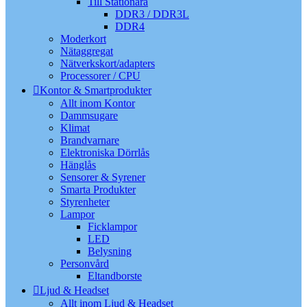
Till Stationära
DDR3 / DDR3L
DDR4
Moderkort
Nätaggregat
Nätverkskort/adapters
Processorer / CPU
Kontor & Smartprodukter
Allt inom Kontor
Dammsugare
Klimat
Brandvarnare
Elektroniska Dörrlås
Hänglås
Sensorer & Syrener
Smarta Produkter
Styrenheter
Lampor
Ficklampor
LED
Belysning
Personvård
Eltandborste
Ljud & Headset
Allt inom Ljud & Headset