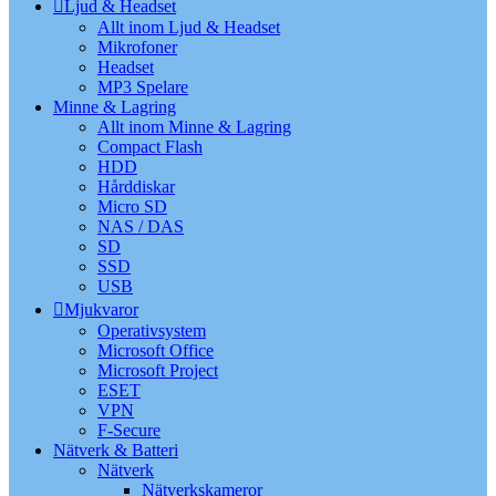
Ljud & Headset
Allt inom Ljud & Headset
Mikrofoner
Headset
MP3 Spelare
Minne & Lagring
Allt inom Minne & Lagring
Compact Flash
HDD
Hårddiskar
Micro SD
NAS / DAS
SD
SSD
USB
Mjukvaror
Operativsystem
Microsoft Office
Microsoft Project
ESET
VPN
F-Secure
Nätverk & Batteri
Nätverk
Nätverkskameror