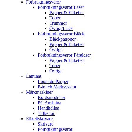
Förbrukningsvaror
Förbrukningsvaror Laser
Papper & Etiketter
Toner
Trummor
Övrigt/Laser
Förbrukningsvaror Bläck
Bläckpatroner
Papper & Etiketter
Övrigt
Förbrukningsvaror Färglaser
Papper & Etiketter
Toner
Övrigt
Laminat
Löpande Papper
P-touch Märksystem
Märkmaskiner
Bordsmodeller
PC Anslutna
Handhållna
Tillbehör
Etikettskrivare
Skrivare
Förbrukningsvaror