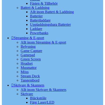
Fästen & Tillbehör
Batteri & Laddning
Allt inom Batteri & Laddning
Batterier
Batteriladdare
Uppladdningsbara Batterier
Laddare
Powerbanks
Streaming & E-sport
Allt inom Streaming & E-sport
Belysning
Game Capture
Gamepad
Green Screen
Headset
Musmattor
Möss
Stream Deck
Tangentbord
Skrivare & Skanners
Allt inom Skrivare & Skanners
Skrivare
Bläckstråle
Färg Laser/LED