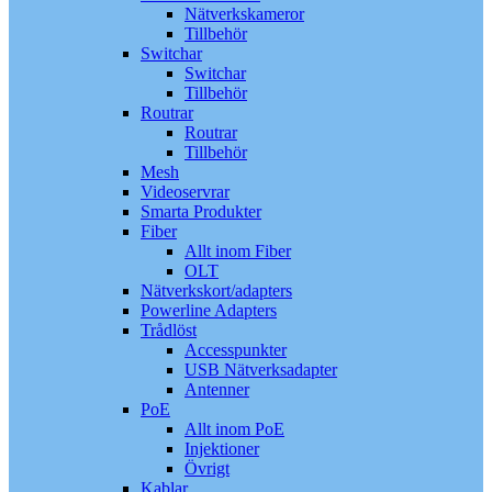
Nätverkskameror
Tillbehör
Switchar
Switchar
Tillbehör
Routrar
Routrar
Tillbehör
Mesh
Videoservrar
Smarta Produkter
Fiber
Allt inom Fiber
OLT
Nätverkskort/adapters
Powerline Adapters
Trådlöst
Accesspunkter
USB Nätverksadapter
Antenner
PoE
Allt inom PoE
Injektioner
Övrigt
Kablar