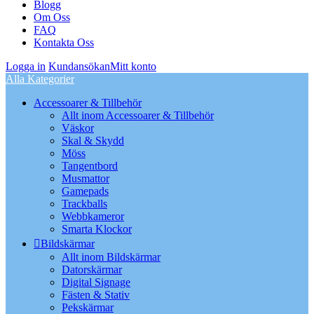
Blogg
Om Oss
FAQ
Kontakta Oss
Logga in
Kundansökan
Mitt konto
Alla Kategorier
Accessoarer & Tillbehör
Allt inom Accessoarer & Tillbehör
Väskor
Skal & Skydd
Möss
Tangentbord
Musmattor
Gamepads
Trackballs
Webbkameror
Smarta Klockor
Bildskärmar
Allt inom Bildskärmar
Datorskärmar
Digital Signage
Fästen & Stativ
Pekskärmar