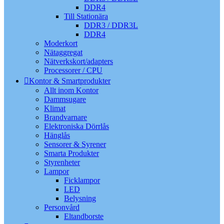
DDR4
Till Stationära
DDR3 / DDR3L
DDR4
Moderkort
Nätaggregat
Nätverkskort/adapters
Processorer / CPU
Kontor & Smartprodukter
Allt inom Kontor
Dammsugare
Klimat
Brandvarnare
Elektroniska Dörrlås
Hänglås
Sensorer & Syrener
Smarta Produkter
Styrenheter
Lampor
Ficklampor
LED
Belysning
Personvård
Eltandborste