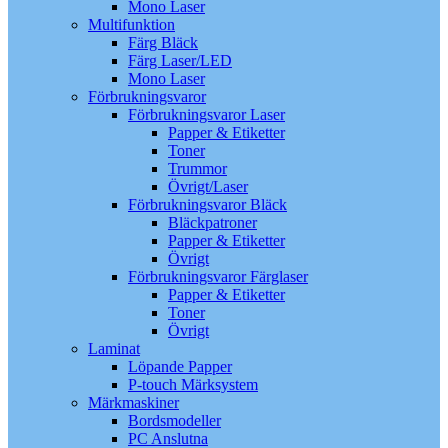
Mono Laser
Multifunktion
Färg Bläck
Färg Laser/LED
Mono Laser
Förbrukningsvaror
Förbrukningsvaror Laser
Papper & Etiketter
Toner
Trummor
Övrigt/Laser
Förbrukningsvaror Bläck
Bläckpatroner
Papper & Etiketter
Övrigt
Förbrukningsvaror Färglaser
Papper & Etiketter
Toner
Övrigt
Laminat
Löpande Papper
P-touch Märksystem
Märkmaskiner
Bordsmodeller
PC Anslutna