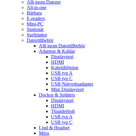
Allt inom Datorer
All-in-one
Bärbara
E-readers
Mini-PC
Stationär
Surfplattor
Datortillbehör
Allt inom Datortillbehör
Adaptrar & Kablar
Displayport
HDMI
Kabeldöljning
USB typ A
USB typ C
USB Nätverksadapter
Mini Displayport
Dockor & Splitters
Displayport
HDMI
Thunderbolt
USB typ A
USB typ C
Ljud & Headset
Möss