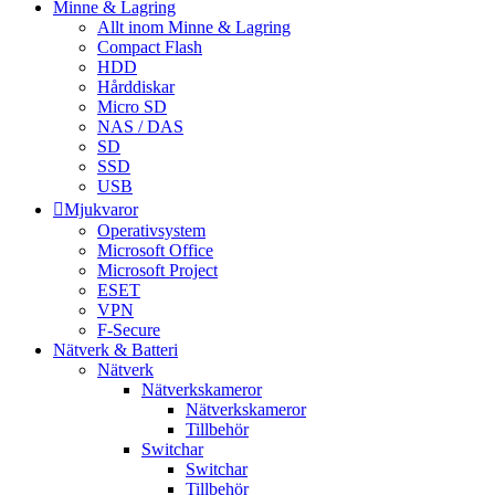
Minne & Lagring
Allt inom Minne & Lagring
Compact Flash
HDD
Hårddiskar
Micro SD
NAS / DAS
SD
SSD
USB
Mjukvaror
Operativsystem
Microsoft Office
Microsoft Project
ESET
VPN
F-Secure
Nätverk & Batteri
Nätverk
Nätverkskameror
Nätverkskameror
Tillbehör
Switchar
Switchar
Tillbehör