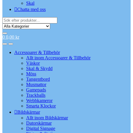
Skal
Chatta med oss
Search
for:
0
0,00
kr
Accessoarer & Tillbehör
Allt inom Accessoarer & Tillbehör
Väskor
Skal & Skydd
Möss
Tangentbord
Musmattor
Gamepads
Trackballs
Webbkameror
Smarta Klockor
Bildskärmar
Allt inom Bildskärmar
Datorskärmar
Digital Signage