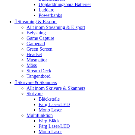
Uppladdningsbara Batterier
Laddare
Powerbanks
Streaming & E-sport
Allt inom Streaming & E-sport
Belysning
Game Capture
Gamepad
Green Screen
Headset
Musmattor
Möss
Stream Deck
Tangentbord
Skrivare & Skanners
Allt inom Skrivare & Skanners
Skrivare
Bläckstråle
Färg Laser/LED
Mono Laser
Multifunktion
Färg Bläck
Färg Laser/LED
Mono Laser