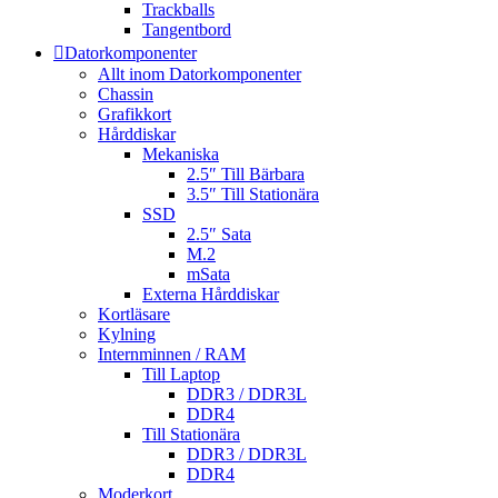
Trackballs
Tangentbord
Datorkomponenter
Allt inom Datorkomponenter
Chassin
Grafikkort
Hårddiskar
Mekaniska
2.5″ Till Bärbara
3.5″ Till Stationära
SSD
2.5″ Sata
M.2
mSata
Externa Hårddiskar
Kortläsare
Kylning
Internminnen / RAM
Till Laptop
DDR3 / DDR3L
DDR4
Till Stationära
DDR3 / DDR3L
DDR4
Moderkort