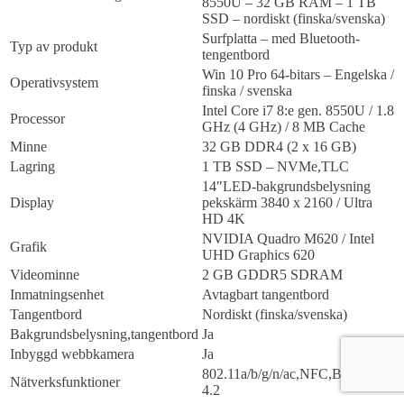
8550U – 32 GB RAM – 1 TB
SSD – nordiskt (finska/svenska)
Surfplatta – med Bluetooth-
Typ av produkt
tengentbord
Win 10 Pro 64-bitars – Engelska /
Operativsystem
finska / svenska
Intel Core i7 8:e gen. 8550U / 1.8
Processor
GHz (4 GHz) / 8 MB Cache
Minne
32 GB DDR4 (2 x 16 GB)
Lagring
1 TB SSD – NVMe,TLC
14″LED-bakgrundsbelysning
Display
pekskärm 3840 x 2160 / Ultra
HD 4K
NVIDIA Quadro M620 / Intel
Grafik
UHD Graphics 620
Videominne
2 GB GDDR5 SDRAM
Inmatningsenhet
Avtagbart tangentbord
Tangentbord
Nordiskt (finska/svenska)
Bakgrundsbelysning,tangentbord
Ja
Inbyggd webbkamera
Ja
802.11a/b/g/n/ac,NFC,Bluetooth
Nätverksfunktioner
4.2