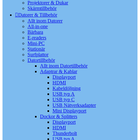
Projektorer & Dukar
Skärmtillbehör
Datorer & Tillbehör
Allt inom Datorer
All-in-one
Bärbara
E-readers
Mini-PC
Stationär
Surfplattor
Datortillbehör
Allt inom Datortillbehör
Adaptrar & Kablar
Displayport
HDMI
Kabeldöljning
USB typ A
USB typ C
USB Nätverksadapter
Mini Displayport
Dockor & Splitters
Displayport
HDMI
Thunderbolt
USB typ A