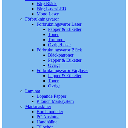
Färg Bläck
Färg Laser/LED
Mono Laser
Förbrukningsvaror
Förbrukningsvaror Laser
Papper & Etiketter
Toner
Trummor
Övrigt/Laser
Förbrukningsvaror Bläck
Bläckpatroner
Papper & Etiketter
Övrigt
Förbrukningsvaror Färglaser
Papper & Etiketter
Toner
Övrigt
Laminat
Löpande Papper
P-touch Märksystem
Märkmaskiner
Bordsmodeller
PC Anslutna
Handhållna
Tillbehör