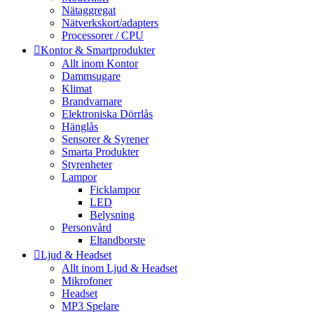
Nätaggregat
Nätverkskort/adapters
Processorer / CPU
Kontor & Smartprodukter
Allt inom Kontor
Dammsugare
Klimat
Brandvarnare
Elektroniska Dörrlås
Hänglås
Sensorer & Syrener
Smarta Produkter
Styrenheter
Lampor
Ficklampor
LED
Belysning
Personvård
Eltandborste
Ljud & Headset
Allt inom Ljud & Headset
Mikrofoner
Headset
MP3 Spelare