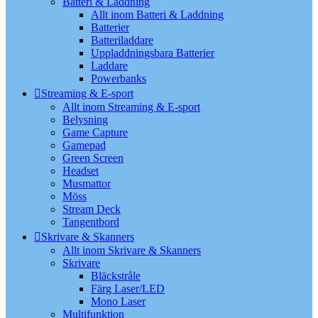
Batteri & Laddning
Allt inom Batteri & Laddning
Batterier
Batteriladdare
Uppladdningsbara Batterier
Laddare
Powerbanks
Streaming & E-sport
Allt inom Streaming & E-sport
Belysning
Game Capture
Gamepad
Green Screen
Headset
Musmattor
Möss
Stream Deck
Tangentbord
Skrivare & Skanners
Allt inom Skrivare & Skanners
Skrivare
Bläckstråle
Färg Laser/LED
Mono Laser
Multifunktion