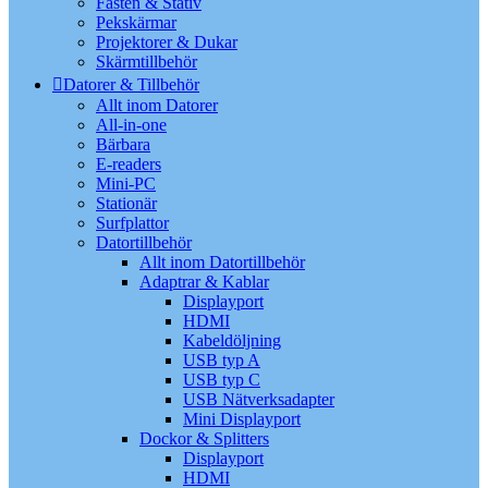
Fästen & Stativ
Pekskärmar
Projektorer & Dukar
Skärmtillbehör
Datorer & Tillbehör
Allt inom Datorer
All-in-one
Bärbara
E-readers
Mini-PC
Stationär
Surfplattor
Datortillbehör
Allt inom Datortillbehör
Adaptrar & Kablar
Displayport
HDMI
Kabeldöljning
USB typ A
USB typ C
USB Nätverksadapter
Mini Displayport
Dockor & Splitters
Displayport
HDMI