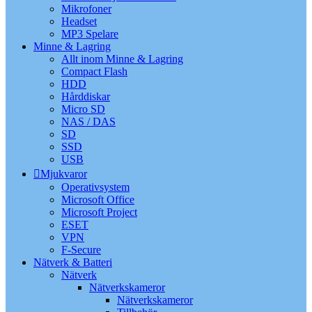
Mikrofoner
Headset
MP3 Spelare
Minne & Lagring
Allt inom Minne & Lagring
Compact Flash
HDD
Hårddiskar
Micro SD
NAS / DAS
SD
SSD
USB
Mjukvaror
Operativsystem
Microsoft Office
Microsoft Project
ESET
VPN
F-Secure
Nätverk & Batteri
Nätverk
Nätverkskameror
Nätverkskameror