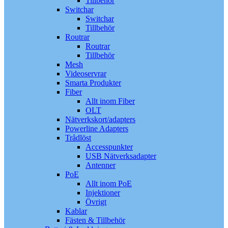
Tillbehör
Switchar
Switchar
Tillbehör
Routrar
Routrar
Tillbehör
Mesh
Videoservrar
Smarta Produkter
Fiber
Allt inom Fiber
OLT
Nätverkskort/adapters
Powerline Adapters
Trådlöst
Accesspunkter
USB Nätverksadapter
Antenner
PoE
Allt inom PoE
Injektioner
Övrigt
Kablar
Fästen & Tillbehör