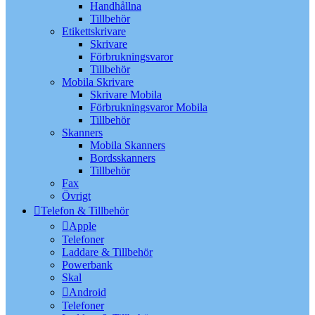
Handhållna
Tillbehör
Etikettskrivare
Skrivare
Förbrukningsvaror
Tillbehör
Mobila Skrivare
Skrivare Mobila
Förbrukningsvaror Mobila
Tillbehör
Skanners
Mobila Skanners
Bordsskanners
Tillbehör
Fax
Övrigt
Telefon & Tillbehör
Apple
Telefoner
Laddare & Tillbehör
Powerbank
Skal
Android
Telefoner