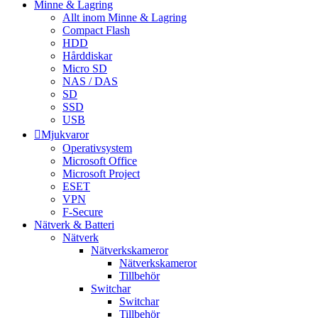
Minne & Lagring
Allt inom Minne & Lagring
Compact Flash
HDD
Hårddiskar
Micro SD
NAS / DAS
SD
SSD
USB
Mjukvaror
Operativsystem
Microsoft Office
Microsoft Project
ESET
VPN
F-Secure
Nätverk & Batteri
Nätverk
Nätverkskameror
Nätverkskameror
Tillbehör
Switchar
Switchar
Tillbehör