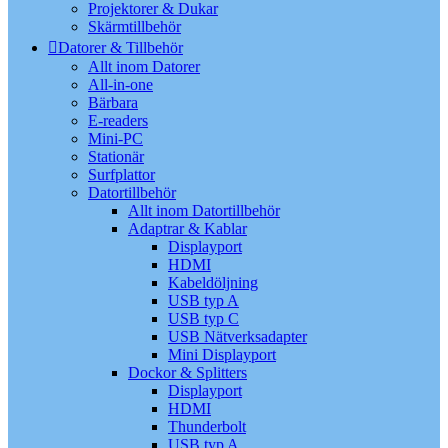
Projektorer & Dukar
Skärmtillbehör
Datorer & Tillbehör
Allt inom Datorer
All-in-one
Bärbara
E-readers
Mini-PC
Stationär
Surfplattor
Datortillbehör
Allt inom Datortillbehör
Adaptrar & Kablar
Displayport
HDMI
Kabeldöljning
USB typ A
USB typ C
USB Nätverksadapter
Mini Displayport
Dockor & Splitters
Displayport
HDMI
Thunderbolt
USB typ A