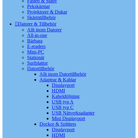
Fästen & Stativ
Pekskärmar
Projektorer & Dukar
Skärmtillbehör
Datorer & Tillbehör
Allt inom Datorer
All-in-one
Bärbara
E-readers
Mini-PC
Stationär
Surfplattor
Datortillbehör
Allt inom Datortillbehör
Adaptrar & Kablar
Displayport
HDMI
Kabeldöljning
USB typ A
USB typ C
USB Nätverksadapter
Mini Displayport
Dockor & Splitters
Displayport
HDMI