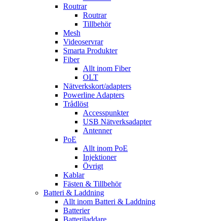
Routrar
Routrar
Tillbehör
Mesh
Videoservrar
Smarta Produkter
Fiber
Allt inom Fiber
OLT
Nätverkskort/adapters
Powerline Adapters
Trådlöst
Accesspunkter
USB Nätverksadapter
Antenner
PoE
Allt inom PoE
Injektioner
Övrigt
Kablar
Fästen & Tillbehör
Batteri & Laddning
Allt inom Batteri & Laddning
Batterier
Batteriladdare