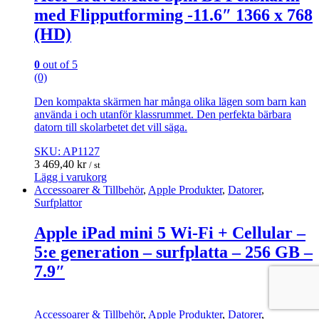
med Flipputforming -11.6″ 1366 x 768
(HD)
0
out of 5
(0)
Den kompakta skärmen har många olika lägen som barn kan
använda i och utanför klassrummet. Den perfekta bärbara
datorn till skolarbetet det vill säga.
SKU: AP1127
3 469,40
kr
/ st
Lägg i varukorg
Accessoarer & Tillbehör
,
Apple Produkter
,
Datorer
,
Surfplattor
Apple iPad mini 5 Wi-Fi + Cellular –
5:e generation – surfplatta – 256 GB –
7.9″
Accessoarer & Tillbehör
,
Apple Produkter
,
Datorer
,