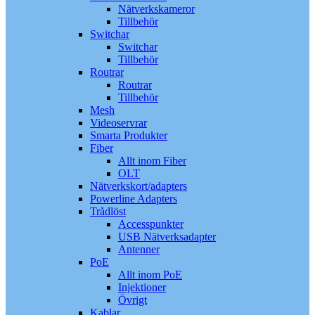
Nätverkskameror
Tillbehör
Switchar
Switchar
Tillbehör
Routrar
Routrar
Tillbehör
Mesh
Videoservrar
Smarta Produkter
Fiber
Allt inom Fiber
OLT
Nätverkskort/adapters
Powerline Adapters
Trådlöst
Accesspunkter
USB Nätverksadapter
Antenner
PoE
Allt inom PoE
Injektioner
Övrigt
Kablar