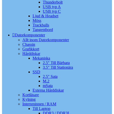
Thunderbolt
USB typ A
USB typ C
Ljud & Headset
Möss
Trackballs
Tangentbord
Datorkomponenter
Allt inom Datorkomponenter
Chassin
Grafikkort
Hårddiskar
Mekaniska
2.5″ Till Bärbara
3.5″ Till Stationära
SSD
2.5″ Sata
M.2
mSata
Externa Hårddiskar
Kortläsare
Kylning
Internminnen / RAM
Till Laptop
DDR3 / DDR3L