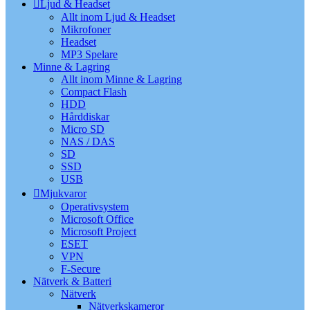
Ljud & Headset
Allt inom Ljud & Headset
Mikrofoner
Headset
MP3 Spelare
Minne & Lagring
Allt inom Minne & Lagring
Compact Flash
HDD
Hårddiskar
Micro SD
NAS / DAS
SD
SSD
USB
Mjukvaror
Operativsystem
Microsoft Office
Microsoft Project
ESET
VPN
F-Secure
Nätverk & Batteri
Nätverk
Nätverkskameror