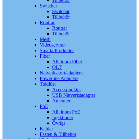
Tillbehör
Switchar
Switchar
Tillbehör
Routrar
Routrar
Tillbehör
Mesh
Videoservrar
Smarta Produkter
Fiber
Allt inom Fiber
OLT
Nätverkskort/adapters
Powerline Adapters
Trådlöst
Accesspunkter
USB Nätverksadapter
Antenner
PoE
Allt inom PoE
Injektioner
Övrigt
Kablar
Fästen & Tillbehör