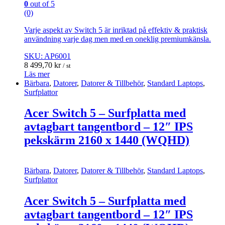
0
out of 5
(0)
Varje aspekt av Switch 5 är inriktad på effektiv & praktisk
användning varje dag men med en oneklig premiumkänsla.
SKU: AP6001
8 499,70
kr
/ st
Läs mer
Bärbara
,
Datorer
,
Datorer & Tillbehör
,
Standard Laptops
,
Surfplattor
Acer Switch 5 – Surfplatta med
avtagbart tangentbord – 12″ IPS
pekskärm 2160 x 1440 (WQHD)
Bärbara
,
Datorer
,
Datorer & Tillbehör
,
Standard Laptops
,
Surfplattor
Acer Switch 5 – Surfplatta med
avtagbart tangentbord – 12″ IPS