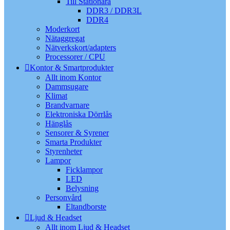
Till Stationära
DDR3 / DDR3L
DDR4
Moderkort
Nätaggregat
Nätverkskort/adapters
Processorer / CPU
Kontor & Smartprodukter
Allt inom Kontor
Dammsugare
Klimat
Brandvarnare
Elektroniska Dörrlås
Hänglås
Sensorer & Syrener
Smarta Produkter
Styrenheter
Lampor
Ficklampor
LED
Belysning
Personvård
Eltandborste
Ljud & Headset
Allt inom Ljud & Headset