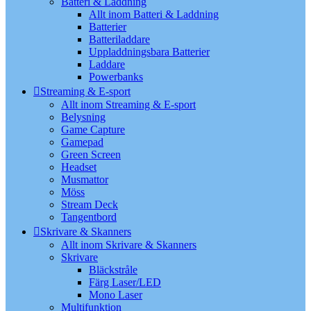
Batteri & Laddning
Allt inom Batteri & Laddning
Batterier
Batteriladdare
Uppladdningsbara Batterier
Laddare
Powerbanks
Streaming & E-sport
Allt inom Streaming & E-sport
Belysning
Game Capture
Gamepad
Green Screen
Headset
Musmattor
Möss
Stream Deck
Tangentbord
Skrivare & Skanners
Allt inom Skrivare & Skanners
Skrivare
Bläckstråle
Färg Laser/LED
Mono Laser
Multifunktion