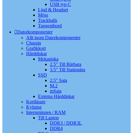
USB typ C
Ljud & Headset
Möss
Trackballs
Tangentbord
Datorkomponenter
Allt inom Datorkomponenter
Chassin
Grafikkort
Hårddiskar
Mekaniska
2.5″ Till Bärbara
3.5″ Till Stationära
SSD
2.5″ Sata
M.2
mSata
Externa Hårddiskar
Kortläsare
Kylning
Internminnen / RAM
Till Laptop
DDR3 / DDR3L
DDR4