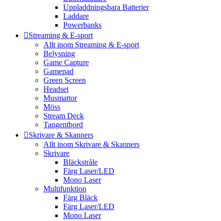
Uppladdningsbara Batterier
Laddare
Powerbanks
Streaming & E-sport
Allt inom Streaming & E-sport
Belysning
Game Capture
Gamepad
Green Screen
Headset
Musmattor
Möss
Stream Deck
Tangentbord
Skrivare & Skanners
Allt inom Skrivare & Skanners
Skrivare
Bläckstråle
Färg Laser/LED
Mono Laser
Multifunktion
Färg Bläck
Färg Laser/LED
Mono Laser