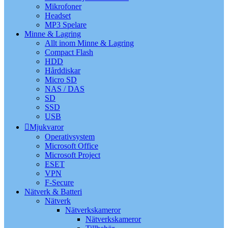
Mikrofoner
Headset
MP3 Spelare
Minne & Lagring
Allt inom Minne & Lagring
Compact Flash
HDD
Hårddiskar
Micro SD
NAS / DAS
SD
SSD
USB
Mjukvaror
Operativsystem
Microsoft Office
Microsoft Project
ESET
VPN
F-Secure
Nätverk & Batteri
Nätverk
Nätverkskameror
Nätverkskameror