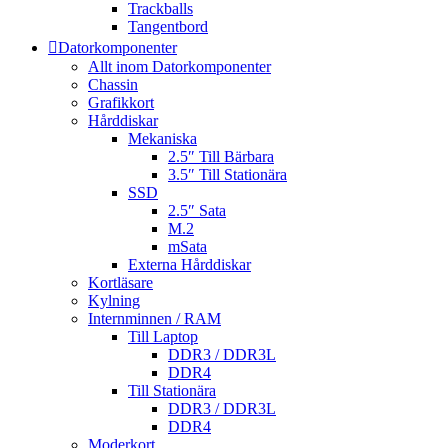
Trackballs
Tangentbord
Datorkomponenter
Allt inom Datorkomponenter
Chassin
Grafikkort
Hårddiskar
Mekaniska
2.5″ Till Bärbara
3.5″ Till Stationära
SSD
2.5″ Sata
M.2
mSata
Externa Hårddiskar
Kortläsare
Kylning
Internminnen / RAM
Till Laptop
DDR3 / DDR3L
DDR4
Till Stationära
DDR3 / DDR3L
DDR4
Moderkort