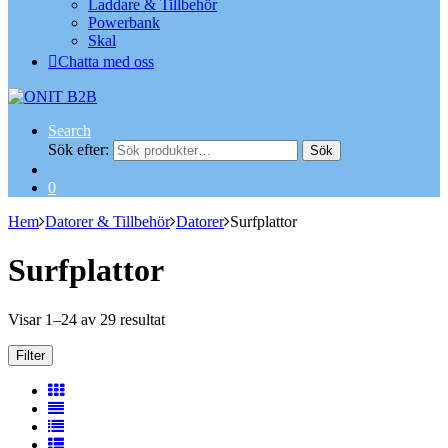
Laddare & Tillbehör
Powerbank
Skal
Chatta med oss
Search
Sök efter:
Sök
0
Hem
Datorer & Tillbehör
Datorer
Surfplattor
Surfplattor
Visar 1–24 av 29 resultat
Filter