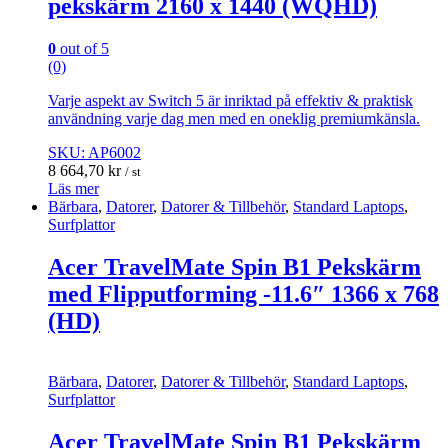
pekskärm 2160 x 1440 (WQHD)
0
out of 5
(0)
Varje aspekt av Switch 5 är inriktad på effektiv & praktisk
användning varje dag men med en oneklig premiumkänsla.
SKU: AP6002
8 664,70
kr
/ st
Läs mer
Bärbara
,
Datorer
,
Datorer & Tillbehör
,
Standard Laptops
,
Surfplattor
Acer TravelMate Spin B1 Pekskärm
med Flipputforming -11.6″ 1366 x 768
(HD)
Bärbara
,
Datorer
,
Datorer & Tillbehör
,
Standard Laptops
,
Surfplattor
Acer TravelMate Spin B1 Pekskärm