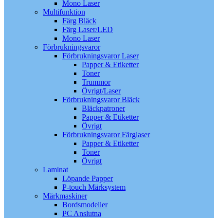
Mono Laser
Multifunktion
Färg Bläck
Färg Laser/LED
Mono Laser
Förbrukningsvaror
Förbrukningsvaror Laser
Papper & Etiketter
Toner
Trummor
Övrigt/Laser
Förbrukningsvaror Bläck
Bläckpatroner
Papper & Etiketter
Övrigt
Förbrukningsvaror Färglaser
Papper & Etiketter
Toner
Övrigt
Laminat
Löpande Papper
P-touch Märksystem
Märkmaskiner
Bordsmodeller
PC Anslutna