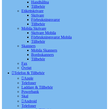
Handhållna
Tillbehör
Etikettskrivare
Skrivare
Förbrukningsvaror
Tillbehör
Mobila Skrivare
Skrivare Mobila
Förbrukningsvaror Mobila
Tillbehör
Skanners
Mobila Skanners
Bordsskanners
Tillbehör
Fax
Övrigt
Telefon & Tillbehör
Apple
Telefoner
Laddare & Tillbehör
Powerbank
Skal
Android
Telefoner