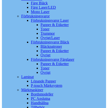
Färg Bläck
Färg Laser/LED
Mono Laser
Förbrukningsvaror
Förbrukningsvaror Laser
Papper & Etiketter
Toner
Trummor
Övrigt/Laser
Förbrukningsvaror Bläck
Bläckpatroner
Papper & Etiketter
Övrigt
Förbrukningsvaror Färglaser
Papper & Etiketter
Toner
Övrigt
Laminat
Löpande Papper
P-touch Märksystem
Märkmaskiner
Bordsmodeller
PC Anslutna
Handhållna
Tillbehör