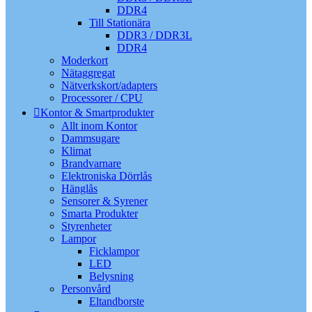
DDR4
Till Stationära
DDR3 / DDR3L
DDR4
Moderkort
Nätaggregat
Nätverkskort/adapters
Processorer / CPU
Kontor & Smartprodukter
Allt inom Kontor
Dammsugare
Klimat
Brandvarnare
Elektroniska Dörrlås
Hänglås
Sensorer & Syrener
Smarta Produkter
Styrenheter
Lampor
Ficklampor
LED
Belysning
Personvård
Eltandborste