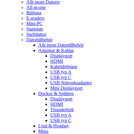
Allt inom Datorer
All-in-one
Bärbara
E-readers
Mini-PC
Stationär
Surfplattor
Datortillbehör
Allt inom Datortillbehör
Adaptrar & Kablar
Displayport
HDMI
Kabeldöljning
USB typ A
USB typ C
USB Nätverksadapter
Mini Displayport
Dockor & Splitters
Displayport
HDMI
Thunderbolt
USB typ A
USB typ C
Ljud & Headset
Möss