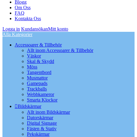
Blogg
Om Oss
FAQ
Kontakta Oss
Logga in
Kundansökan
Mitt konto
Alla Kategorier
Accessoarer & Tillbehör
Allt inom Accessoarer & Tillbehör
Väskor
Skal & Skydd
Möss
Tangentbord
Musmattor
Gamepads
Trackballs
Webbkameror
Smarta Klockor
Bildskärmar
Allt inom Bildskärmar
Datorskärmar
Digital Signage
Fästen & Stativ
Pekskärmar