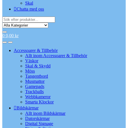
Skal
Chatta med oss
Search
for:
0
0,00
kr
Accessoarer & Tillbehör
Allt inom Accessoarer & Tillbehör
Väskor
Skal & Skydd
Möss
Tangentbord
Musmattor
Gamepads
Trackballs
Webbkameror
Smarta Klockor
Bildskärmar
Allt inom Bildskärmar
Datorskärmar
Digital Signage