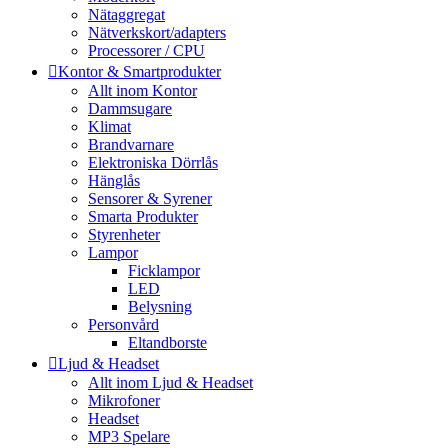
Nätaggregat
Nätverkskort/adapters
Processorer / CPU
Kontor & Smartprodukter
Allt inom Kontor
Dammsugare
Klimat
Brandvarnare
Elektroniska Dörrlås
Hänglås
Sensorer & Syrener
Smarta Produkter
Styrenheter
Lampor
Ficklampor
LED
Belysning
Personvård
Eltandborste
Ljud & Headset
Allt inom Ljud & Headset
Mikrofoner
Headset
MP3 Spelare