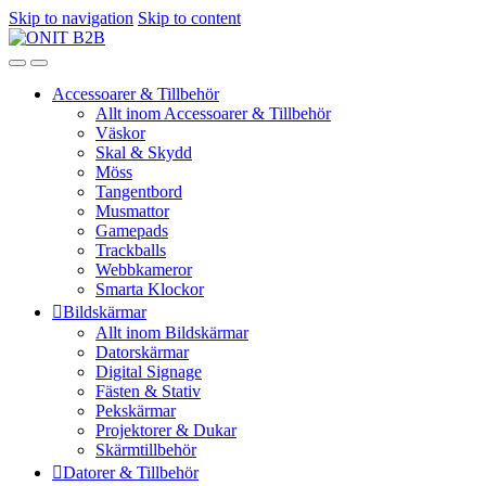
Skip to navigation
Skip to content
Accessoarer & Tillbehör
Allt inom Accessoarer & Tillbehör
Väskor
Skal & Skydd
Möss
Tangentbord
Musmattor
Gamepads
Trackballs
Webbkameror
Smarta Klockor
Bildskärmar
Allt inom Bildskärmar
Datorskärmar
Digital Signage
Fästen & Stativ
Pekskärmar
Projektorer & Dukar
Skärmtillbehör
Datorer & Tillbehör