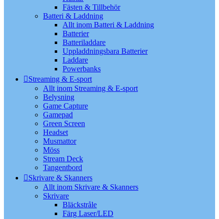
Fästen & Tillbehör
Batteri & Laddning
Allt inom Batteri & Laddning
Batterier
Batteriladdare
Uppladdningsbara Batterier
Laddare
Powerbanks
Streaming & E-sport
Allt inom Streaming & E-sport
Belysning
Game Capture
Gamepad
Green Screen
Headset
Musmattor
Möss
Stream Deck
Tangentbord
Skrivare & Skanners
Allt inom Skrivare & Skanners
Skrivare
Bläckstråle
Färg Laser/LED