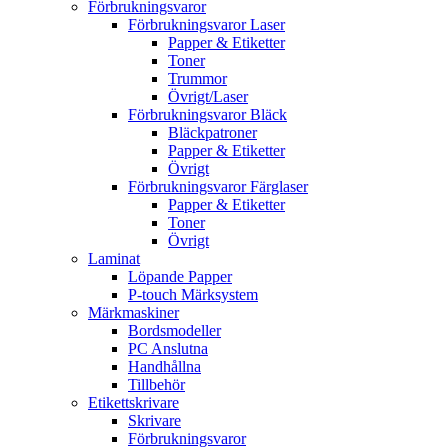
Förbrukningsvaror
Förbrukningsvaror Laser
Papper & Etiketter
Toner
Trummor
Övrigt/Laser
Förbrukningsvaror Bläck
Bläckpatroner
Papper & Etiketter
Övrigt
Förbrukningsvaror Färglaser
Papper & Etiketter
Toner
Övrigt
Laminat
Löpande Papper
P-touch Märksystem
Märkmaskiner
Bordsmodeller
PC Anslutna
Handhållna
Tillbehör
Etikettskrivare
Skrivare
Förbrukningsvaror