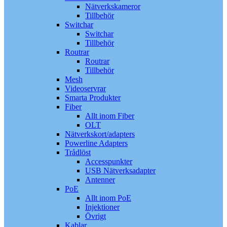
Nätverkskameror
Tillbehör
Switchar
Switchar
Tillbehör
Routrar
Routrar
Tillbehör
Mesh
Videoservrar
Smarta Produkter
Fiber
Allt inom Fiber
OLT
Nätverkskort/adapters
Powerline Adapters
Trådlöst
Accesspunkter
USB Nätverksadapter
Antenner
PoE
Allt inom PoE
Injektioner
Övrigt
Kablar