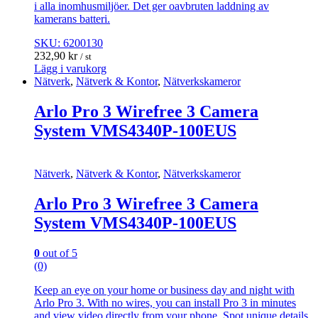
i alla inomhusmiljöer. Det ger oavbruten laddning av
kamerans batteri.
SKU: 6200130
232,90
kr
/ st
Lägg i varukorg
Nätverk
,
Nätverk & Kontor
,
Nätverkskameror
Arlo Pro 3 Wirefree 3 Camera
System VMS4340P-100EUS
Nätverk
,
Nätverk & Kontor
,
Nätverkskameror
Arlo Pro 3 Wirefree 3 Camera
System VMS4340P-100EUS
0
out of 5
(0)
Keep an eye on your home or business day and night with
Arlo Pro 3. With no wires, you can install Pro 3 in minutes
and view video directly from your phone. Spot unique details