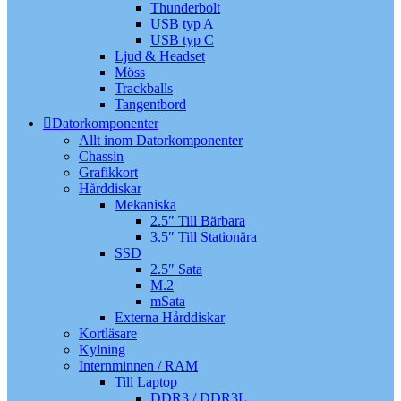
Thunderbolt
USB typ A
USB typ C
Ljud & Headset
Möss
Trackballs
Tangentbord
Datorkomponenter
Allt inom Datorkomponenter
Chassin
Grafikkort
Hårddiskar
Mekaniska
2.5″ Till Bärbara
3.5″ Till Stationära
SSD
2.5″ Sata
M.2
mSata
Externa Hårddiskar
Kortläsare
Kylning
Internminnen / RAM
Till Laptop
DDR3 / DDR3L