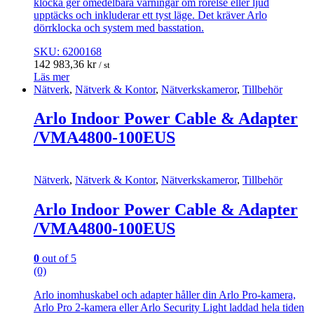
klocka ger omedelbara varningar om rörelse eller ljud
upptäcks och inkluderar ett tyst läge. Det kräver Arlo
dörrklocka och system med basstation.
SKU: 6200168
142 983,36
kr
/ st
Läs mer
Nätverk
,
Nätverk & Kontor
,
Nätverkskameror
,
Tillbehör
Arlo Indoor Power Cable & Adapter
/VMA4800-100EUS
Nätverk
,
Nätverk & Kontor
,
Nätverkskameror
,
Tillbehör
Arlo Indoor Power Cable & Adapter
/VMA4800-100EUS
0
out of 5
(0)
Arlo inomhuskabel och adapter håller din Arlo Pro-kamera,
Arlo Pro 2-kamera eller Arlo Security Light laddad hela tiden