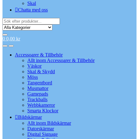
Skal
Chatta med oss
Search
for:
0
0,00
kr
Accessoarer & Tillbehör
Allt inom Accessoarer & Tillbehör
Väskor
Skal & Skydd
Möss
Tangentbord
Musmattor
Gamepads
Trackballs
Webbkameror
Smarta Klockor
Bildskärmar
Allt inom Bildskärmar
Datorskärmar
Digital Signage