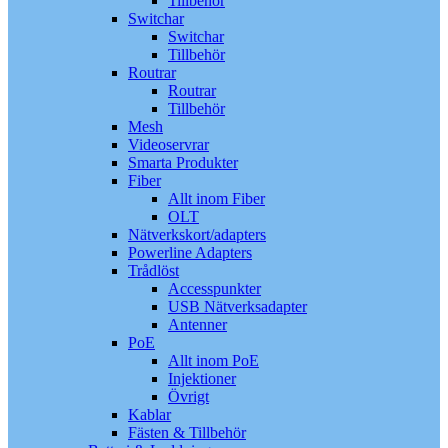
Tillbehör
Switchar
Switchar
Tillbehör
Routrar
Routrar
Tillbehör
Mesh
Videoservrar
Smarta Produkter
Fiber
Allt inom Fiber
OLT
Nätverkskort/adapters
Powerline Adapters
Trådlöst
Accesspunkter
USB Nätverksadapter
Antenner
PoE
Allt inom PoE
Injektioner
Övrigt
Kablar
Fästen & Tillbehör