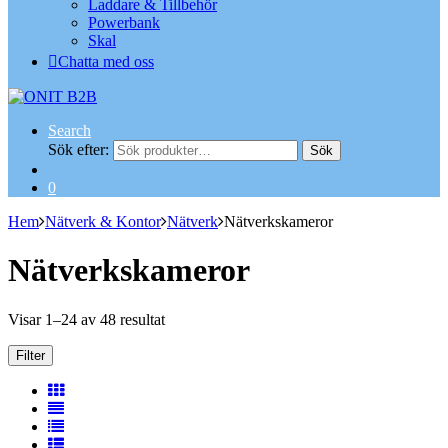
Laddare & Tillbehör
Powerbank
Skal
Chatta med oss
Search
Sök efter:
Sök
0
Hem
Nätverk & Kontor
Nätverk
Nätverkskameror
Nätverkskameror
Visar 1–24 av 48 resultat
Filter