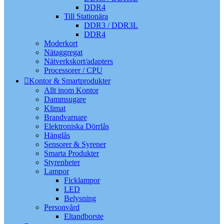
DDR4
Till Stationära
DDR3 / DDR3L
DDR4
Moderkort
Nätaggregat
Nätverkskort/adapters
Processorer / CPU
Kontor & Smartprodukter
Allt inom Kontor
Dammsugare
Klimat
Brandvarnare
Elektroniska Dörrlås
Hänglås
Sensorer & Syrener
Smarta Produkter
Styrenheter
Lampor
Ficklampor
LED
Belysning
Personvård
Eltandborste