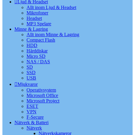
Ljud & Headset
Allt inom Ljud & Headset
Mikrofoner
Headset
MP3 Spelare
Minne & Lagring
Allt inom Minne & Lagring
Compact Flash
HDD
Hårddiskar
Micro SD
NAS / DAS
SD
SSD
USB
Mjukvaror
Operativsystem
Microsoft Office
Microsoft Project
ESET
VPN
F-Secure
Nätverk & Batteri
Nätverk
Nätverkskameror