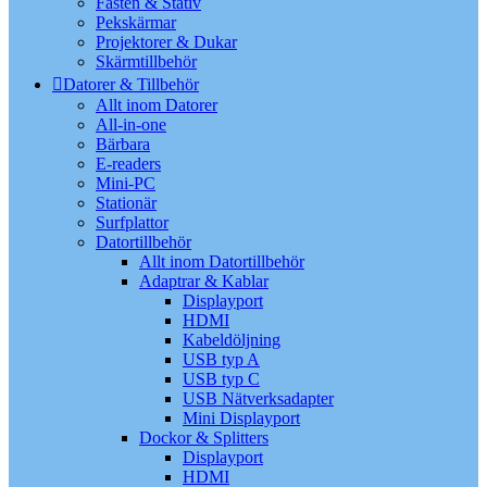
Fästen & Stativ
Pekskärmar
Projektorer & Dukar
Skärmtillbehör
Datorer & Tillbehör
Allt inom Datorer
All-in-one
Bärbara
E-readers
Mini-PC
Stationär
Surfplattor
Datortillbehör
Allt inom Datortillbehör
Adaptrar & Kablar
Displayport
HDMI
Kabeldöljning
USB typ A
USB typ C
USB Nätverksadapter
Mini Displayport
Dockor & Splitters
Displayport
HDMI