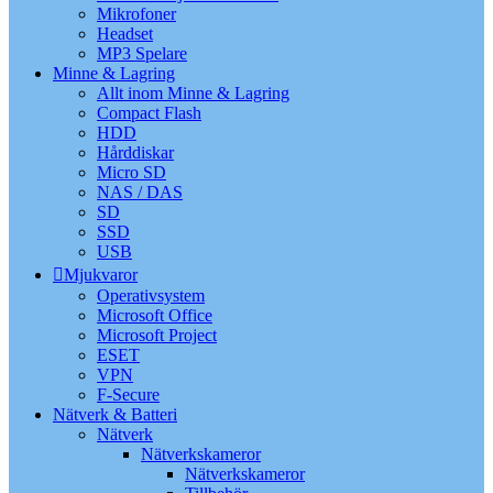
Mikrofoner
Headset
MP3 Spelare
Minne & Lagring
Allt inom Minne & Lagring
Compact Flash
HDD
Hårddiskar
Micro SD
NAS / DAS
SD
SSD
USB
Mjukvaror
Operativsystem
Microsoft Office
Microsoft Project
ESET
VPN
F-Secure
Nätverk & Batteri
Nätverk
Nätverkskameror
Nätverkskameror