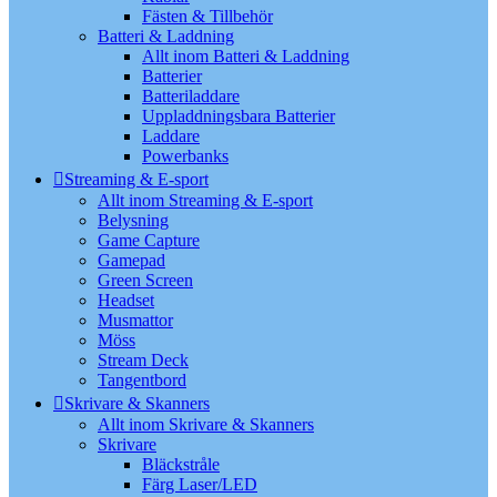
Fästen & Tillbehör
Batteri & Laddning
Allt inom Batteri & Laddning
Batterier
Batteriladdare
Uppladdningsbara Batterier
Laddare
Powerbanks
Streaming & E-sport
Allt inom Streaming & E-sport
Belysning
Game Capture
Gamepad
Green Screen
Headset
Musmattor
Möss
Stream Deck
Tangentbord
Skrivare & Skanners
Allt inom Skrivare & Skanners
Skrivare
Bläckstråle
Färg Laser/LED