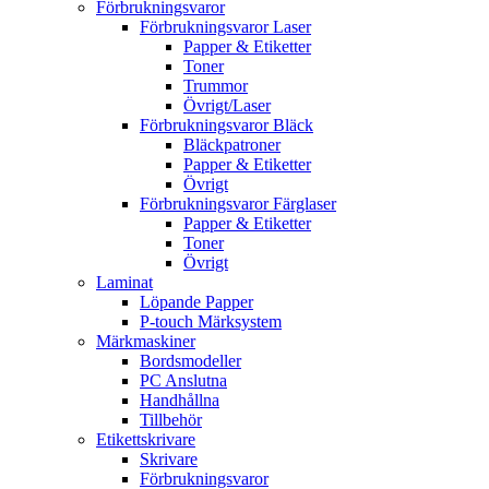
Förbrukningsvaror
Förbrukningsvaror Laser
Papper & Etiketter
Toner
Trummor
Övrigt/Laser
Förbrukningsvaror Bläck
Bläckpatroner
Papper & Etiketter
Övrigt
Förbrukningsvaror Färglaser
Papper & Etiketter
Toner
Övrigt
Laminat
Löpande Papper
P-touch Märksystem
Märkmaskiner
Bordsmodeller
PC Anslutna
Handhållna
Tillbehör
Etikettskrivare
Skrivare
Förbrukningsvaror