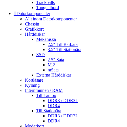
Trackballs
Tangentbord
Datorkomponenter
Allt inom Datorkomponenter
Chassin
Grafikkort
Hårddiskar
Mekaniska
2.5″ Till Bärbara
3.5″ Till Stationära
SSD
2.5″ Sata
M.2
mSata
Externa Hårddiskar
Kortläsare
Kylning
Internminnen / RAM
Till Laptop
DDR3 / DDR3L
DDR4
Till Stationära
DDR3 / DDR3L
DDR4
Moderkort