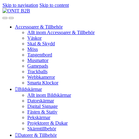
Skip to navigation
Skip to content
Accessoarer & Tillbehör
Allt inom Accessoarer & Tillbehör
Väskor
Skal & Skydd
Möss
Tangentbord
Musmattor
Gamepads
Trackballs
Webbkameror
Smarta Klockor
Bildskärmar
Allt inom Bildskärmar
Datorskärmar
Digital Signage
Fästen & Stativ
Pekskärmar
Projektorer & Dukar
Skärmtillbehör
Datorer & Tillbehör