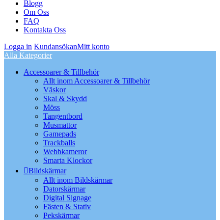
Blogg
Om Oss
FAQ
Kontakta Oss
Logga in
Kundansökan
Mitt konto
Alla Kategorier
Accessoarer & Tillbehör
Allt inom Accessoarer & Tillbehör
Väskor
Skal & Skydd
Möss
Tangentbord
Musmattor
Gamepads
Trackballs
Webbkameror
Smarta Klockor
Bildskärmar
Allt inom Bildskärmar
Datorskärmar
Digital Signage
Fästen & Stativ
Pekskärmar