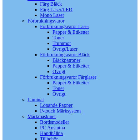
Färg Bläck
Färg Laser/LED
Mono Laser
Förbrukningsvaror
Förbrukningsvaror Laser
Papper & Etiketter
Toner
Trummor
Övrigt/Laser
Förbrukningsvaror Bläck
Bläckpatroner
Papper & Etiketter
Övrigt
Förbrukningsvaror Färglaser
Papper & Etiketter
Toner
Övrigt
Laminat
Löpande Papper
P-touch Märksystem
Märkmaskiner
Bordsmodeller
PC Anslutna
Handhållna
Tillbehör