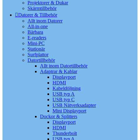
Projektorer & Dukar
Skärmtillbehör
Datorer & Tillbehör
Allt inom Datorer
All-in-one
Bärbara
E-readers
Mini-PC
Stationär
Surfplattor
Datortillbehör
Allt inom Datortillbehör
Adaptrar & Kablar
Displayport
HDMI
Kabeldöljning
USB typ A
USB typ C
USB Nätverksadapter
Mini Displayport
Dockor & Splitters
Displayport
HDMI
Thunderbolt
USB typ A