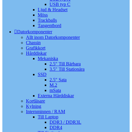
USB typ C
Ljud & Headset
Möss
Trackballs
Tangentbord
Datorkomponenter
Allt inom Datorkomponenter
Chassin
Grafikkort
Hårddiskar
Mekaniska
2.5″ Till Bärbara
3.5″ Till Stationära
SSD
2.5″ Sata
M.2
mSata
Externa Hårddiskar
Kortläsare
Kylning
Internminnen / RAM
Till Laptop
DDR3 / DDR3L
DDR4