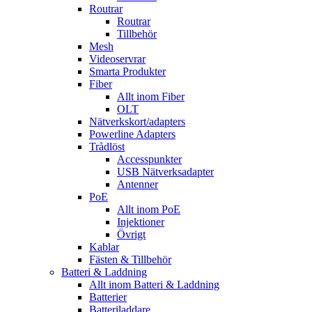
Routrar
Routrar
Tillbehör
Mesh
Videoservrar
Smarta Produkter
Fiber
Allt inom Fiber
OLT
Nätverkskort/adapters
Powerline Adapters
Trådlöst
Accesspunkter
USB Nätverksadapter
Antenner
PoE
Allt inom PoE
Injektioner
Övrigt
Kablar
Fästen & Tillbehör
Batteri & Laddning
Allt inom Batteri & Laddning
Batterier
Batteriladdare