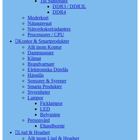
Till Stationära
DDR3 / DDR3L
DDR4
Moderkort
Nätaggregat
Nätverkskort/adapters
Processorer / CPU
Kontor & Smartprodukter
Allt inom Kontor
Dammsugare
Klimat
Brandvarnare
Elektroniska Dörrlås
Hänglås
Sensorer & Syrener
Smarta Produkter
Styrenheter
Lampor
Ficklampor
LED
Belysning
Personvård
Eltandborste
Ljud & Headset
Allt inom Ljud & Headset