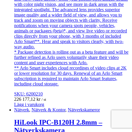
with color night vision, and see more in dark areas with the
integrated spotlight. The advanced lens provides superior
image quality and a wider field of view, and allows you to
track and zoom on moving objects with clarity. Receive
notifications when your camera spots people, vehicles,
animals or packages (beta)*, and view live video or recorded
clips directly from your phone, with 3 months of included
Arlo Smart**. Hear and speak to visitors clearly, with two-
way audio.
* Package detection is rolling out as a beta feature and will be
further refined as Arlo users voluntarily share their video
content and user experiences with Arlo.
** Arlo Smart includes cloud recordings of video clips at 2K
or lower resolution for 30 days. Renewal of an Arlo Smart
subscription is required to maintain Arlo Smart features,
including cloud storage.
SKU: 6200210
226 177,12
kr
/ st
Lägg i varukorg
Nätverk
,
Nätverk & Kontor
,
Nätverkskameror
HiLook IPC-B120H 2.8mm –
Nätverkskamera