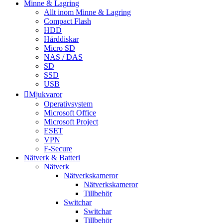
Minne & Lagring
Allt inom Minne & Lagring
Compact Flash
HDD
Hårddiskar
Micro SD
NAS / DAS
SD
SSD
USB
Mjukvaror
Operativsystem
Microsoft Office
Microsoft Project
ESET
VPN
F-Secure
Nätverk & Batteri
Nätverk
Nätverkskameror
Nätverkskameror
Tillbehör
Switchar
Switchar
Tillbehör