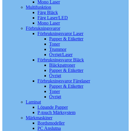
Mono Laser
Multifunktion
Färg Bläck
Färg Laser/LED
Mono Laser
Förbrukningsvaror
Förbrukningsvaror Laser
Papper & Etiketter
Toner
Trummor
Övrigt/Laser
Förbrukningsvaror Bläck
Bläckpatroner
Papper & Etiketter
Övrigt
Förbrukningsvaror Färglaser
Papper & Etiketter
Toner
Övrigt
Laminat
Löpande Papper
P-touch Märksystem
Märkmaskiner
Bordsmodeller
PC Anslutna