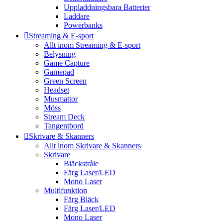
Uppladdningsbara Batterier
Laddare
Powerbanks
Streaming & E-sport
Allt inom Streaming & E-sport
Belysning
Game Capture
Gamepad
Green Screen
Headset
Musmattor
Möss
Stream Deck
Tangentbord
Skrivare & Skanners
Allt inom Skrivare & Skanners
Skrivare
Bläckstråle
Färg Laser/LED
Mono Laser
Multifunktion
Färg Bläck
Färg Laser/LED
Mono Laser