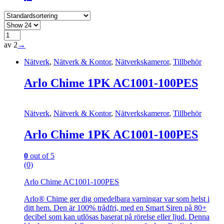
av 2
→
Nätverk
,
Nätverk & Kontor
,
Nätverkskameror
,
Tillbehör
Arlo Chime 1PK AC1001-100PES
Nätverk
,
Nätverk & Kontor
,
Nätverkskameror
,
Tillbehör
Arlo Chime 1PK AC1001-100PES
0
out of 5
(0)
Arlo Chime AC1001-100PES
Arlo® Chime ger dig omedelbara varningar var som helst i
ditt hem. Den är 100% trådfri, med en Smart Siren på 80+
decibel som kan utlösas baserat på rörelse eller ljud. Denna