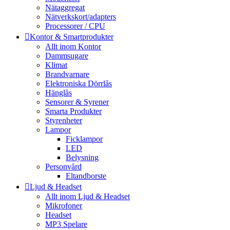
Nätaggregat
Nätverkskort/adapters
Processorer / CPU
Kontor & Smartprodukter
Allt inom Kontor
Dammsugare
Klimat
Brandvarnare
Elektroniska Dörrlås
Hänglås
Sensorer & Syrener
Smarta Produkter
Styrenheter
Lampor
Ficklampor
LED
Belysning
Personvård
Eltandborste
Ljud & Headset
Allt inom Ljud & Headset
Mikrofoner
Headset
MP3 Spelare