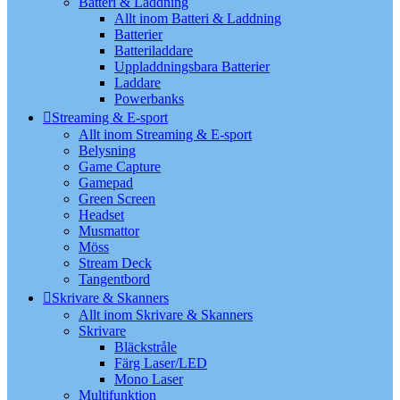
Batteri & Laddning
Allt inom Batteri & Laddning
Batterier
Batteriladdare
Uppladdningsbara Batterier
Laddare
Powerbanks
Streaming & E-sport
Allt inom Streaming & E-sport
Belysning
Game Capture
Gamepad
Green Screen
Headset
Musmattor
Möss
Stream Deck
Tangentbord
Skrivare & Skanners
Allt inom Skrivare & Skanners
Skrivare
Bläckstråle
Färg Laser/LED
Mono Laser
Multifunktion