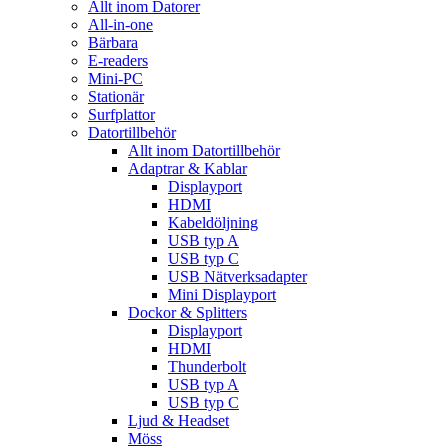
Allt inom Datorer
All-in-one
Bärbara
E-readers
Mini-PC
Stationär
Surfplattor
Datortillbehör
Allt inom Datortillbehör
Adaptrar & Kablar
Displayport
HDMI
Kabeldöljning
USB typ A
USB typ C
USB Nätverksadapter
Mini Displayport
Dockor & Splitters
Displayport
HDMI
Thunderbolt
USB typ A
USB typ C
Ljud & Headset
Möss