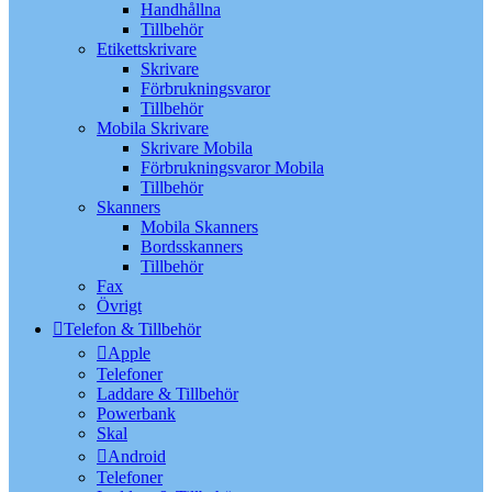
Handhållna
Tillbehör
Etikettskrivare
Skrivare
Förbrukningsvaror
Tillbehör
Mobila Skrivare
Skrivare Mobila
Förbrukningsvaror Mobila
Tillbehör
Skanners
Mobila Skanners
Bordsskanners
Tillbehör
Fax
Övrigt
Telefon & Tillbehör
Apple
Telefoner
Laddare & Tillbehör
Powerbank
Skal
Android
Telefoner