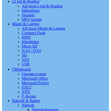
Ljud & Headset
Allt inom Ljud & Headset
Mikrofoner
Headset
MP3 Spelare
Minne & Lagring
Allt inom Minne & Lagring
Compact Flash
HDD
Hårddiskar
Micro SD
NAS / DAS
SD
SSD
USB
Mjukvaror
Operativsystem
Microsoft Office
Microsoft Project
ESET
VPN
F-Secure
Nätverk & Batteri
Nätverk
Nätverkskameror