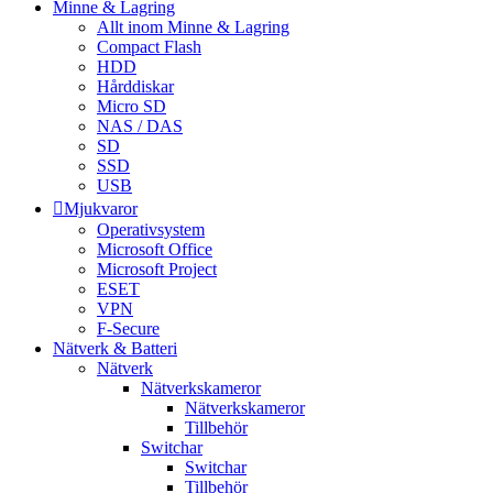
Minne & Lagring
Allt inom Minne & Lagring
Compact Flash
HDD
Hårddiskar
Micro SD
NAS / DAS
SD
SSD
USB
Mjukvaror
Operativsystem
Microsoft Office
Microsoft Project
ESET
VPN
F-Secure
Nätverk & Batteri
Nätverk
Nätverkskameror
Nätverkskameror
Tillbehör
Switchar
Switchar
Tillbehör