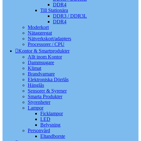
DDR4
Till Stationära
DDR3 / DDR3L
DDR4
Moderkort
Nätaggregat
Nätverkskort/adapters
Processorer / CPU
Kontor & Smartprodukter
Allt inom Kontor
Dammsugare
Klimat
Brandvarnare
Elektroniska Dörrlås
Hänglås
Sensorer & Syrener
Smarta Produkter
Styrenheter
Lampor
Ficklampor
LED
Belysning
Personvård
Eltandborste