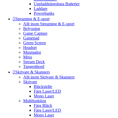
Uppladdningsbara Batterier
Laddare
Powerbanks
Streaming & E-sport
Allt inom Streaming & E-sport
Belysning
Game Capture
Gamepad
Green Screen
Headset
Musmattor
Möss
Stream Deck
Tangentbord
Skrivare & Skanners
Allt inom Skrivare & Skanners
Skrivare
Bläckstråle
Färg Laser/LED
Mono Laser
Multifunktion
Färg Bläck
Färg Laser/LED
Mono Laser