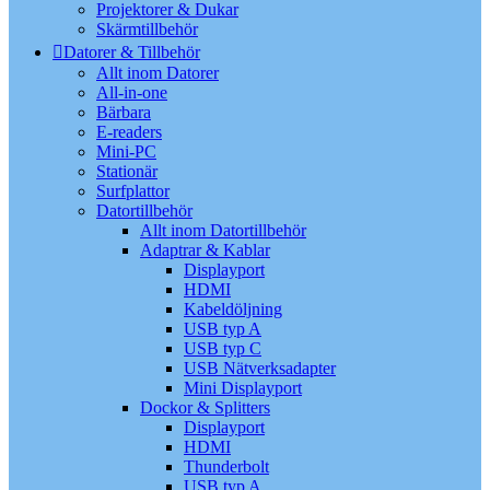
Projektorer & Dukar
Skärmtillbehör
Datorer & Tillbehör
Allt inom Datorer
All-in-one
Bärbara
E-readers
Mini-PC
Stationär
Surfplattor
Datortillbehör
Allt inom Datortillbehör
Adaptrar & Kablar
Displayport
HDMI
Kabeldöljning
USB typ A
USB typ C
USB Nätverksadapter
Mini Displayport
Dockor & Splitters
Displayport
HDMI
Thunderbolt
USB typ A