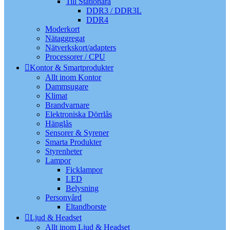
Till Stationära
DDR3 / DDR3L
DDR4
Moderkort
Nätaggregat
Nätverkskort/adapters
Processorer / CPU
Kontor & Smartprodukter
Allt inom Kontor
Dammsugare
Klimat
Brandvarnare
Elektroniska Dörrlås
Hänglås
Sensorer & Syrener
Smarta Produkter
Styrenheter
Lampor
Ficklampor
LED
Belysning
Personvård
Eltandborste
Ljud & Headset
Allt inom Ljud & Headset