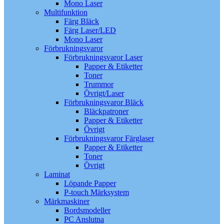
Mono Laser
Multifunktion
Färg Bläck
Färg Laser/LED
Mono Laser
Förbrukningsvaror
Förbrukningsvaror Laser
Papper & Etiketter
Toner
Trummor
Övrigt/Laser
Förbrukningsvaror Bläck
Bläckpatroner
Papper & Etiketter
Övrigt
Förbrukningsvaror Färglaser
Papper & Etiketter
Toner
Övrigt
Laminat
Löpande Papper
P-touch Märksystem
Märkmaskiner
Bordsmodeller
PC Anslutna