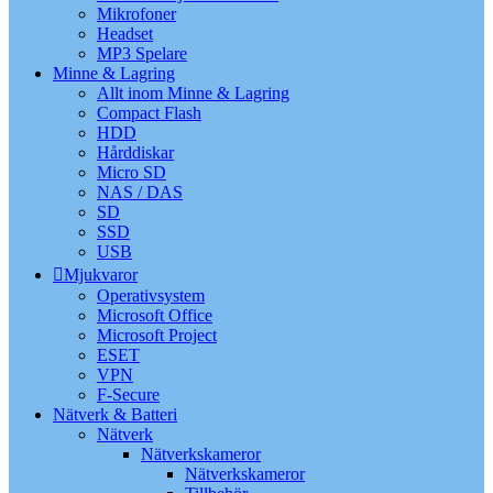
Mikrofoner
Headset
MP3 Spelare
Minne & Lagring
Allt inom Minne & Lagring
Compact Flash
HDD
Hårddiskar
Micro SD
NAS / DAS
SD
SSD
USB
Mjukvaror
Operativsystem
Microsoft Office
Microsoft Project
ESET
VPN
F-Secure
Nätverk & Batteri
Nätverk
Nätverkskameror
Nätverkskameror