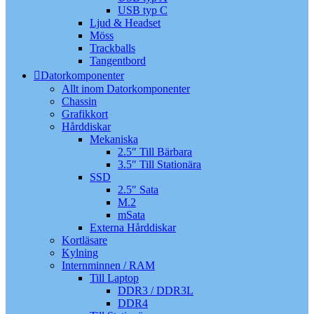
USB typ C
Ljud & Headset
Möss
Trackballs
Tangentbord
Datorkomponenter
Allt inom Datorkomponenter
Chassin
Grafikkort
Hårddiskar
Mekaniska
2.5″ Till Bärbara
3.5″ Till Stationära
SSD
2.5″ Sata
M.2
mSata
Externa Hårddiskar
Kortläsare
Kylning
Internminnen / RAM
Till Laptop
DDR3 / DDR3L
DDR4