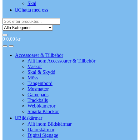
Skal
Chatta med oss
Search
for:
0
0,00
kr
Accessoarer & Tillbehör
Allt inom Accessoarer & Tillbehör
Väskor
Skal & Skydd
Möss
Tangentbord
Musmattor
Gamepads
Trackballs
Webbkameror
Smarta Klockor
Bildskärmar
Allt inom Bildskärmar
Datorskärmar
Digital Signage