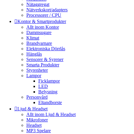
Nätaggregat
Nätverkskort/adapters
Processorer / CPU
Kontor & Smartprodukter
Allt inom Kontor
Dammsugare
Klimat
Brandvarnare
Elektroniska Dörrlås
Hänglås
Sensorer & Syrener
Smarta Produkter
Styrenheter
Lampor
Ficklampor
LED
Belysning
Personvård
Eltandborste
Ljud & Headset
Allt inom Ljud & Headset
Mikrofoner
Headset
MP3 Spelare