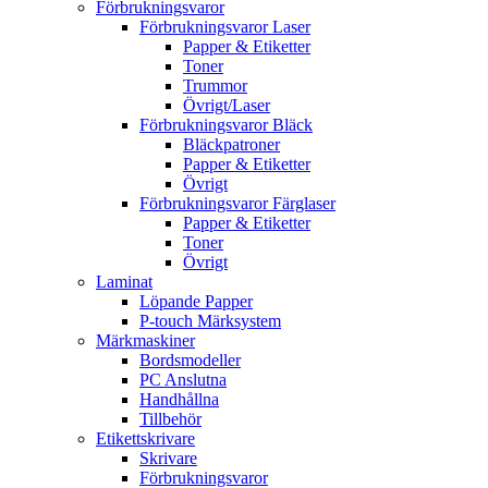
Förbrukningsvaror
Förbrukningsvaror Laser
Papper & Etiketter
Toner
Trummor
Övrigt/Laser
Förbrukningsvaror Bläck
Bläckpatroner
Papper & Etiketter
Övrigt
Förbrukningsvaror Färglaser
Papper & Etiketter
Toner
Övrigt
Laminat
Löpande Papper
P-touch Märksystem
Märkmaskiner
Bordsmodeller
PC Anslutna
Handhållna
Tillbehör
Etikettskrivare
Skrivare
Förbrukningsvaror