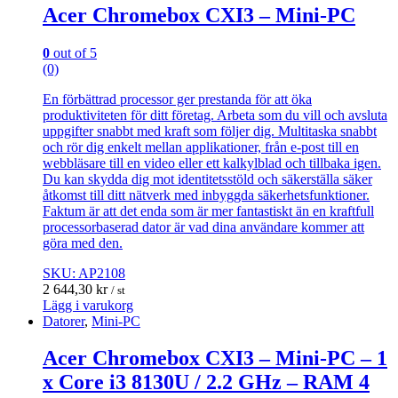
Acer Chromebox CXI3 – Mini-PC
0
out of 5
(0)
En förbättrad processor ger prestanda för att öka
produktiviteten för ditt företag. Arbeta som du vill och avsluta
uppgifter snabbt med kraft som följer dig. Multitaska snabbt
och rör dig enkelt mellan applikationer, från e-post till en
webbläsare till en video eller ett kalkylblad och tillbaka igen.
Du kan skydda dig mot identitetsstöld och säkerställa säker
åtkomst till ditt nätverk med inbyggda säkerhetsfunktioner.
Faktum är att det enda som är mer fantastiskt än en kraftfull
processorbaserad dator är vad dina användare kommer att
göra med den.
SKU: AP2108
2 644,30
kr
/ st
Lägg i varukorg
Datorer
,
Mini-PC
Acer Chromebox CXI3 – Mini-PC – 1
x Core i3 8130U / 2.2 GHz – RAM 4