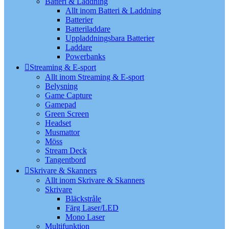
Batteri & Laddning
Allt inom Batteri & Laddning
Batterier
Batteriladdare
Uppladdningsbara Batterier
Laddare
Powerbanks
Streaming & E-sport
Allt inom Streaming & E-sport
Belysning
Game Capture
Gamepad
Green Screen
Headset
Musmattor
Möss
Stream Deck
Tangentbord
Skrivare & Skanners
Allt inom Skrivare & Skanners
Skrivare
Bläckstråle
Färg Laser/LED
Mono Laser
Multifunktion