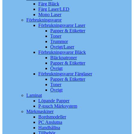
Färg Bläck
Färg Laser/LED
Mono Laser
Förbrukningsvaror
Förbrukningsvaror Laser
Papper & Etiketter
Toner
Trummor
Övrigt/Laser
Förbrukningsvaror Bläck
Bläckpatroner
Papper & Etiketter
Övrigt
Förbrukningsvaror Färglaser
Papper & Etiketter
Toner
Övrigt
Laminat
Löpande Papper
P-touch Märksystem
Märkmaskiner
Bordsmodeller
PC Anslutna
Handhållna
Tillbehör