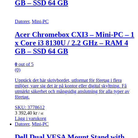
GB – SSD 64 GB
Datorer
,
Mini-PC
Acer Chromebox CXI3 – Mini-PC – 1
x Core i3 8130U / 2.2 GHz – RAM 4
GB – SSD 64 GB
0
out of 5
(0)
Upptäck det här skrivbordet, utformat för företag i flera
miljöer, vare sig det är på kontor eller digital skyltning. Få
utmärkt säkerhet och mångsidig anslutning för alla typer av
företag.
SKU: 3778612
3 392,40
kr
/ st
Lägg i varukorg
Datorer
,
Mini-PC
Dell Dual VESA Mount Stand with