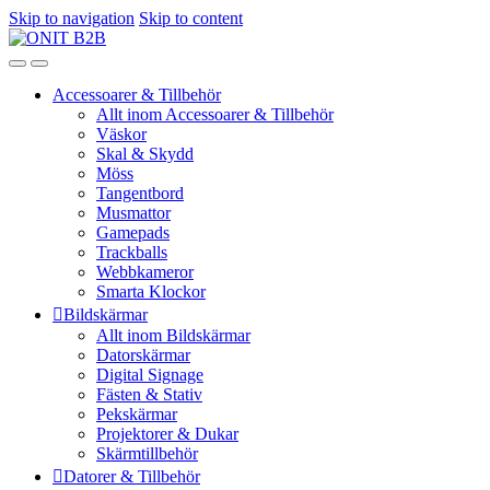
Skip to navigation
Skip to content
Accessoarer & Tillbehör
Allt inom Accessoarer & Tillbehör
Väskor
Skal & Skydd
Möss
Tangentbord
Musmattor
Gamepads
Trackballs
Webbkameror
Smarta Klockor
Bildskärmar
Allt inom Bildskärmar
Datorskärmar
Digital Signage
Fästen & Stativ
Pekskärmar
Projektorer & Dukar
Skärmtillbehör
Datorer & Tillbehör