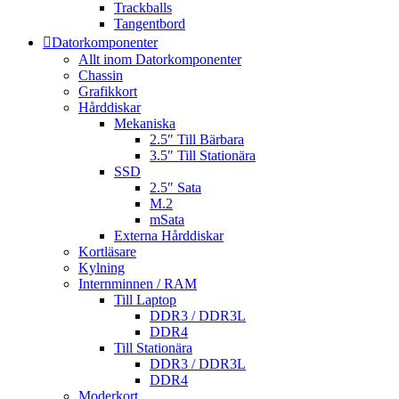
Trackballs
Tangentbord
Datorkomponenter
Allt inom Datorkomponenter
Chassin
Grafikkort
Hårddiskar
Mekaniska
2.5″ Till Bärbara
3.5″ Till Stationära
SSD
2.5″ Sata
M.2
mSata
Externa Hårddiskar
Kortläsare
Kylning
Internminnen / RAM
Till Laptop
DDR3 / DDR3L
DDR4
Till Stationära
DDR3 / DDR3L
DDR4
Moderkort