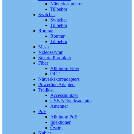
Nätverkskameror
Tillbehör
Switchar
Switchar
Tillbehör
Routrar
Routrar
Tillbehör
Mesh
Videoservrar
Smarta Produkter
Fiber
Allt inom Fiber
OLT
Nätverkskort/adapters
Powerline Adapters
Trådlöst
Accesspunkter
USB Nätverksadapter
Antenner
PoE
Allt inom PoE
Injektioner
Övrigt
Kablar