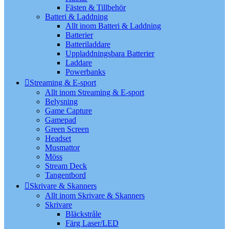
Fästen & Tillbehör
Batteri & Laddning
Allt inom Batteri & Laddning
Batterier
Batteriladdare
Uppladdningsbara Batterier
Laddare
Powerbanks
Streaming & E-sport
Allt inom Streaming & E-sport
Belysning
Game Capture
Gamepad
Green Screen
Headset
Musmattor
Möss
Stream Deck
Tangentbord
Skrivare & Skanners
Allt inom Skrivare & Skanners
Skrivare
Bläckstråle
Färg Laser/LED