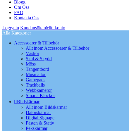
Blogg
Om Oss
FAQ
Kontakta Oss
Logga in
Kundansökan
Mitt konto
Alla Kategorier
Accessoarer & Tillbehör
Allt inom Accessoarer & Tillbehör
Väskor
Skal & Skydd
Möss
Tangentbord
Musmattor
Gamepads
Trackballs
Webbkameror
Smarta Klockor
Bildskärmar
Allt inom Bildskärmar
Datorskärmar
Digital Signage
Fästen & Stativ
Pekskärmar