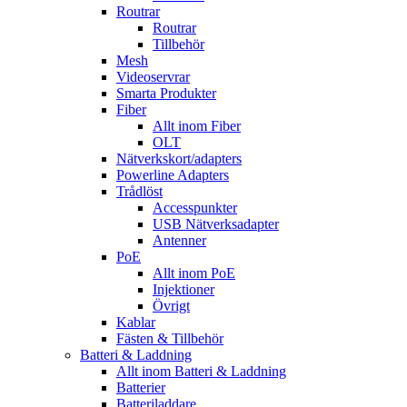
Routrar
Routrar
Tillbehör
Mesh
Videoservrar
Smarta Produkter
Fiber
Allt inom Fiber
OLT
Nätverkskort/adapters
Powerline Adapters
Trådlöst
Accesspunkter
USB Nätverksadapter
Antenner
PoE
Allt inom PoE
Injektioner
Övrigt
Kablar
Fästen & Tillbehör
Batteri & Laddning
Allt inom Batteri & Laddning
Batterier
Batteriladdare