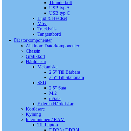
Thunderbolt
USB typ A
USB typ C
Ljud & Headset
Möss
Trackballs
Tangentbord
Datorkomponenter
Allt inom Datorkomponenter
Chassin
Grafikkort
Hårddiskar
Mekaniska
2.5″ Till Bärbara
3.5″ Till Stationära
SSD
2.5″ Sata
M.2
mSata
Externa Hårddiskar
Kortläsare
Kylning
Internminnen / RAM
Till Laptop
DDR3 / DDR3L