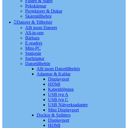
Fästen & Stativ
Pekskärmar
Projektorer & Dukar
Skärmtillbehör
Datorer & Tillbehör
Allt inom Datorer
All-in-one
Bärbara
E-readers
Mini-PC
Stationär
Surfplattor
Datortillbehör
Allt inom Datortillbehör
Adaptrar & Kablar
Displayport
HDMI
Kabeldöljning
USB typ A
USB typ C
USB Nätverksadapter
Mini Displayport
Dockor & Splitters
Displayport
HDMI