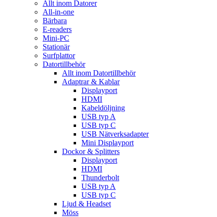
Allt inom Datorer
All-in-one
Bärbara
E-readers
Mini-PC
Stationär
Surfplattor
Datortillbehör
Allt inom Datortillbehör
Adaptrar & Kablar
Displayport
HDMI
Kabeldöljning
USB typ A
USB typ C
USB Nätverksadapter
Mini Displayport
Dockor & Splitters
Displayport
HDMI
Thunderbolt
USB typ A
USB typ C
Ljud & Headset
Möss