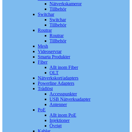
Nätverkskameror
Tillbehör
Switchar
Switchar
Tillbehör
Routrar
Routrar
Tillbehör
Mesh
Videoservrar
Smarta Produkter
Fiber
Allt inom Fiber
OLT
Nätverkskort/adapters
Powerline Adapters
Trådlöst
Accesspunkter
USB Nätverksadapter
Antenner
PoE
Allt inom PoE
Injektioner
Övrigt
Kablar