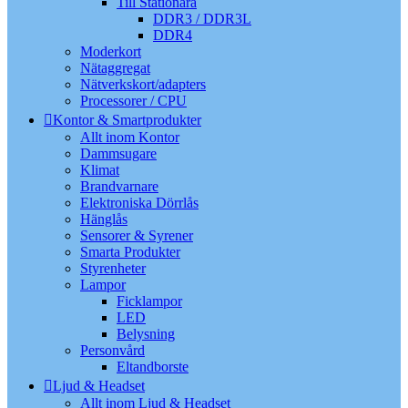
Till Stationära
DDR3 / DDR3L
DDR4
Moderkort
Nätaggregat
Nätverkskort/adapters
Processorer / CPU
Kontor & Smartprodukter
Allt inom Kontor
Dammsugare
Klimat
Brandvarnare
Elektroniska Dörrlås
Hänglås
Sensorer & Syrener
Smarta Produkter
Styrenheter
Lampor
Ficklampor
LED
Belysning
Personvård
Eltandborste
Ljud & Headset
Allt inom Ljud & Headset