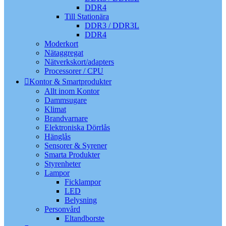
DDR4
Till Stationära
DDR3 / DDR3L
DDR4
Moderkort
Nätaggregat
Nätverkskort/adapters
Processorer / CPU
Kontor & Smartprodukter
Allt inom Kontor
Dammsugare
Klimat
Brandvarnare
Elektroniska Dörrlås
Hänglås
Sensorer & Syrener
Smarta Produkter
Styrenheter
Lampor
Ficklampor
LED
Belysning
Personvård
Eltandborste