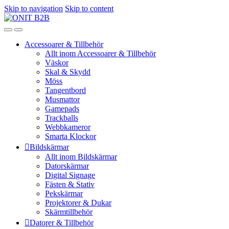
Skip to navigation
Skip to content
Accessoarer & Tillbehör
Allt inom Accessoarer & Tillbehör
Väskor
Skal & Skydd
Möss
Tangentbord
Musmattor
Gamepads
Trackballs
Webbkameror
Smarta Klockor
Bildskärmar
Allt inom Bildskärmar
Datorskärmar
Digital Signage
Fästen & Stativ
Pekskärmar
Projektorer & Dukar
Skärmtillbehör
Datorer & Tillbehör