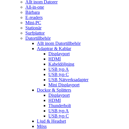
Allt inom Datorer
All-in-one
Bärbara
E-readers
Mini-PC
Stationär
Surfplattor
Datortillbehör
Allt inom Datortillbehör
Adaptrar & Kablar
Displayport
HDMI
Kabeldöljning
USB typ A
USB typ C
USB Nätverksadapter
Mini Displayport
Dockor & Splitters
Displayport
HDMI
Thunderbolt
USB typ A
USB typ C
Ljud & Headset
Möss