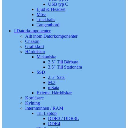
USB typ C
Ljud & Headset
Möss
Trackballs
Tangentbord
Datorkomponenter
Allt inom Datorkomponenter
Chassin
Grafikkort
Hårddiskar
Mekaniska
2.5″ Till Bärbara
3.5″ Till Stationära
SSD
2.5″ Sata
M.2
mSata
Externa Hårddiskar
Kortläsare
Kylning
Internminnen / RAM
Till Laptop
DDR3 / DDR3L
DDR4