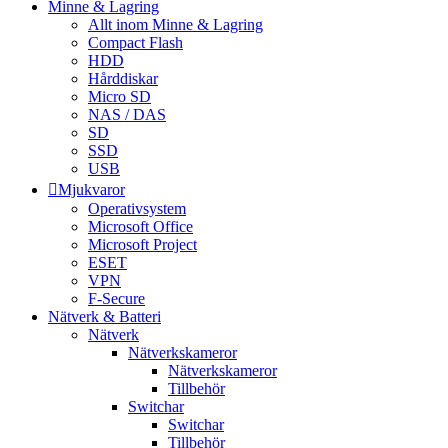
Minne & Lagring
Allt inom Minne & Lagring
Compact Flash
HDD
Hårddiskar
Micro SD
NAS / DAS
SD
SSD
USB
Mjukvaror
Operativsystem
Microsoft Office
Microsoft Project
ESET
VPN
F-Secure
Nätverk & Batteri
Nätverk
Nätverkskameror
Nätverkskameror
Tillbehör
Switchar
Switchar
Tillbehör