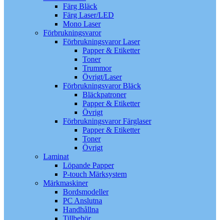
Färg Bläck
Färg Laser/LED
Mono Laser
Förbrukningsvaror
Förbrukningsvaror Laser
Papper & Etiketter
Toner
Trummor
Övrigt/Laser
Förbrukningsvaror Bläck
Bläckpatroner
Papper & Etiketter
Övrigt
Förbrukningsvaror Färglaser
Papper & Etiketter
Toner
Övrigt
Laminat
Löpande Papper
P-touch Märksystem
Märkmaskiner
Bordsmodeller
PC Anslutna
Handhållna
Tillbehör