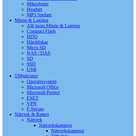
Mikrofoner
Headset
MP3 Spelare
Minne & Lagring
Allt inom Minne & Lagring
Compact Flash
HDD
Hårddiskar
Micro SD
NAS / DAS
SD
SSD
USB
Mjukvaror
Operativsystem
Microsoft Office
Microsoft Project
ESET
VPN
F-Secure
Nätverk & Batteri
Nätverk
Nätverkskameror
Nätverkskameror