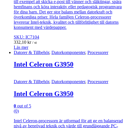
till exempel att skicka e-post till vänner och släktingar, spåra
hemfinans och köra interaktiv eller pedagogisk programvara
för dina barn. Det ger stor balans mellan datorkraft och
överkomliga priser. Hela familjen Celeron-processorer
levererar Intel-teknik, kvalitet och tillförlitlighet till datorns
konsument med värdepapper.
SKU: IC7104
332,10
kr
/ st
Läs mer
Datorer & Tillbehör
,
Datorkomponenter
,
Processorer
Intel Celeron G3950
Datorer & Tillbehör
,
Datorkomponenter
,
Processorer
Intel Celeron G3950
0
out of 5
(0)
Intel Celeron-processorn är utformad för att ge en balanserad
nivå av beprövad teknik och värde till grundläggande PC-