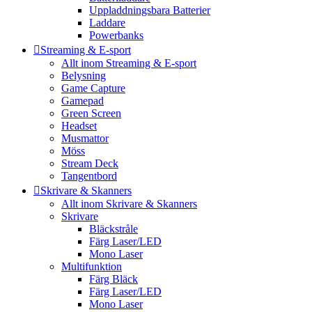
Uppladdningsbara Batterier
Laddare
Powerbanks
Streaming & E-sport
Allt inom Streaming & E-sport
Belysning
Game Capture
Gamepad
Green Screen
Headset
Musmattor
Möss
Stream Deck
Tangentbord
Skrivare & Skanners
Allt inom Skrivare & Skanners
Skrivare
Bläckstråle
Färg Laser/LED
Mono Laser
Multifunktion
Färg Bläck
Färg Laser/LED
Mono Laser