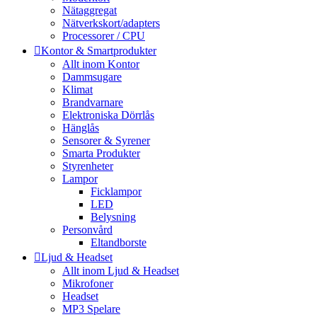
Nätaggregat
Nätverkskort/adapters
Processorer / CPU
Kontor & Smartprodukter
Allt inom Kontor
Dammsugare
Klimat
Brandvarnare
Elektroniska Dörrlås
Hänglås
Sensorer & Syrener
Smarta Produkter
Styrenheter
Lampor
Ficklampor
LED
Belysning
Personvård
Eltandborste
Ljud & Headset
Allt inom Ljud & Headset
Mikrofoner
Headset
MP3 Spelare