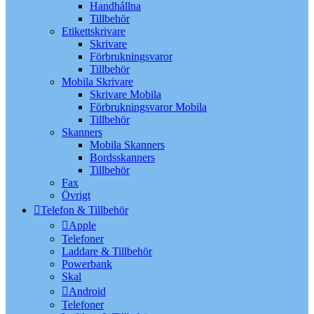
Handhållna
Tillbehör
Etikettskrivare
Skrivare
Förbrukningsvaror
Tillbehör
Mobila Skrivare
Skrivare Mobila
Förbrukningsvaror Mobila
Tillbehör
Skanners
Mobila Skanners
Bordsskanners
Tillbehör
Fax
Övrigt
Telefon & Tillbehör
Apple
Telefoner
Laddare & Tillbehör
Powerbank
Skal
Android
Telefoner