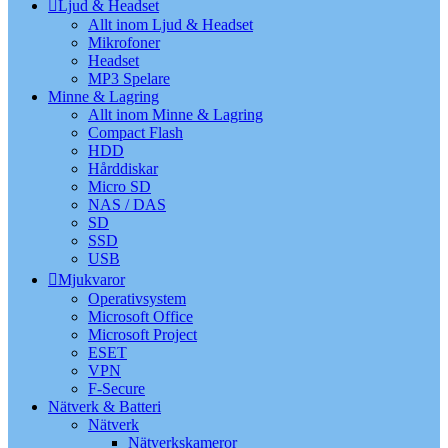
Ljud & Headset
Allt inom Ljud & Headset
Mikrofoner
Headset
MP3 Spelare
Minne & Lagring
Allt inom Minne & Lagring
Compact Flash
HDD
Hårddiskar
Micro SD
NAS / DAS
SD
SSD
USB
Mjukvaror
Operativsystem
Microsoft Office
Microsoft Project
ESET
VPN
F-Secure
Nätverk & Batteri
Nätverk
Nätverkskameror