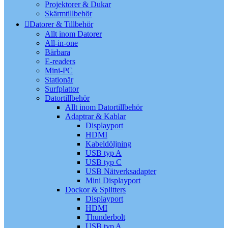
Projektorer & Dukar
Skärmtillbehör
Datorer & Tillbehör
Allt inom Datorer
All-in-one
Bärbara
E-readers
Mini-PC
Stationär
Surfplattor
Datortillbehör
Allt inom Datortillbehör
Adaptrar & Kablar
Displayport
HDMI
Kabeldöljning
USB typ A
USB typ C
USB Nätverksadapter
Mini Displayport
Dockor & Splitters
Displayport
HDMI
Thunderbolt
USB typ A