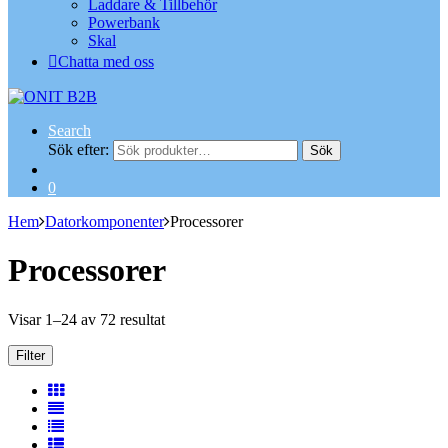
Laddare & Tillbehör
Powerbank
Skal
Chatta med oss
Search
Sök efter:
Sök
0
Hem
Datorkomponenter
Processorer
Processorer
Visar 1–24 av 72 resultat
Filter