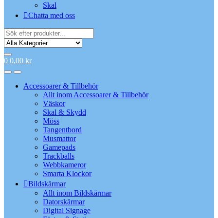
Skal
Chatta med oss
Search
for:
0
0,00
kr
Accessoarer & Tillbehör
Allt inom Accessoarer & Tillbehör
Väskor
Skal & Skydd
Möss
Tangentbord
Musmattor
Gamepads
Trackballs
Webbkameror
Smarta Klockor
Bildskärmar
Allt inom Bildskärmar
Datorskärmar
Digital Signage