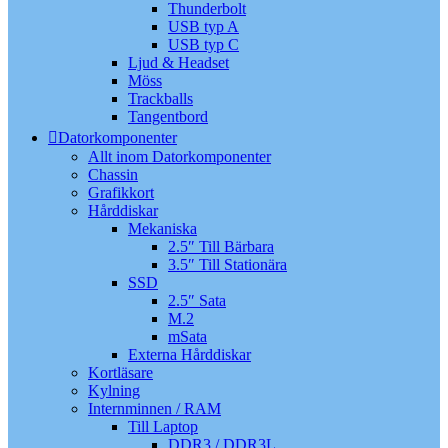
Thunderbolt
USB typ A
USB typ C
Ljud & Headset
Möss
Trackballs
Tangentbord
Datorkomponenter
Allt inom Datorkomponenter
Chassin
Grafikkort
Hårddiskar
Mekaniska
2.5″ Till Bärbara
3.5″ Till Stationära
SSD
2.5″ Sata
M.2
mSata
Externa Hårddiskar
Kortläsare
Kylning
Internminnen / RAM
Till Laptop
DDR3 / DDR3L