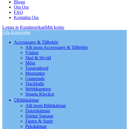
Blogg
Om Oss
FAQ
Kontakta Oss
Logga in
Kundansökan
Mitt konto
Alla Kategorier
Accessoarer & Tillbehör
Allt inom Accessoarer & Tillbehör
Väskor
Skal & Skydd
Möss
Tangentbord
Musmattor
Gamepads
Trackballs
Webbkameror
Smarta Klockor
Bildskärmar
Allt inom Bildskärmar
Datorskärmar
Digital Signage
Fästen & Stativ
Pekskärmar