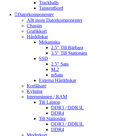
Trackballs
Tangentbord
Datorkomponenter
Allt inom Datorkomponenter
Chassin
Grafikkort
Hårddiskar
Mekaniska
2.5″ Till Bärbara
3.5″ Till Stationära
SSD
2.5″ Sata
M.2
mSata
Externa Hårddiskar
Kortläsare
Kylning
Internminnen / RAM
Till Laptop
DDR3 / DDR3L
DDR4
Till Stationära
DDR3 / DDR3L
DDR4
Moderkort