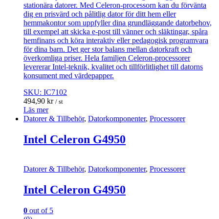
stationära datorer. Med Celeron-processorn kan du förvänta
dig en prisvärd och pålitlig dator för ditt hem eller
hemmakontor som uppfyller dina grundläggande datorbehov,
till exempel att skicka e-post till vänner och släktingar, spåra
hemfinans och köra interaktiv eller pedagogisk programvara
för dina barn. Det ger stor balans mellan datorkraft och
överkomliga priser. Hela familjen Celeron-processorer
levererar Intel-teknik, kvalitet och tillförlitlighet till datorns
konsument med värdepapper.
SKU: IC7102
494,90
kr
/ st
Läs mer
Datorer & Tillbehör
,
Datorkomponenter
,
Processorer
Intel Celeron G4950
Datorer & Tillbehör
,
Datorkomponenter
,
Processorer
Intel Celeron G4950
0
out of 5