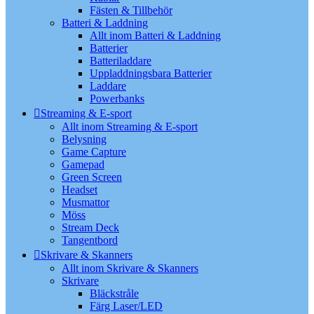
Fästen & Tillbehör
Batteri & Laddning
Allt inom Batteri & Laddning
Batterier
Batteriladdare
Uppladdningsbara Batterier
Laddare
Powerbanks
Streaming & E-sport
Allt inom Streaming & E-sport
Belysning
Game Capture
Gamepad
Green Screen
Headset
Musmattor
Möss
Stream Deck
Tangentbord
Skrivare & Skanners
Allt inom Skrivare & Skanners
Skrivare
Bläckstråle
Färg Laser/LED