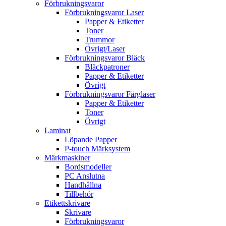
Förbrukningsvaror
Förbrukningsvaror Laser
Papper & Etiketter
Toner
Trummor
Övrigt/Laser
Förbrukningsvaror Bläck
Bläckpatroner
Papper & Etiketter
Övrigt
Förbrukningsvaror Färglaser
Papper & Etiketter
Toner
Övrigt
Laminat
Löpande Papper
P-touch Märksystem
Märkmaskiner
Bordsmodeller
PC Anslutna
Handhållna
Tillbehör
Etikettskrivare
Skrivare
Förbrukningsvaror