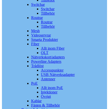
Tillbehör
Switchar
Switchar
Tillbehör
Routrar
Routrar
Tillbehör
Mesh
Videoservrar
Smarta Produkter
Fiber
Allt inom Fiber
OLT
Nätverkskort/adapters
Powerline Adapters
Trådlöst
Accesspunkter
USB Nätverksadapter
Antenner
PoE
Allt inom PoE
Injektioner
Övrigt
Kablar
Fästen & Tillbehör