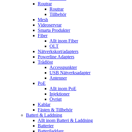
Routrar
Routrar
Tillbehör
Mesh
Videoservrar
Smarta Produkter
Fiber
Allt inom Fiber
OLT
Nätverkskort/adapters
Powerline Adapters
Trådlöst
Accesspunkter
USB Nätverksadapter
Antenner
PoE
Allt inom PoE
Injektioner
Övrigt
Kablar
Fästen & Tillbehör
Batteri & Laddning
Allt inom Batteri & Laddning
Batterier
Batteriladdare