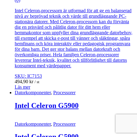
(0)
Intel Celeron-processorn är utformad för att ge en balanserad
nivå av beprövad teknik och värde till grundläggande PC-
stationära datorer. Med Celeron-processorn kan du förvänta
dig en prisvärd och pålitlig dator för ditt hem eller
hemmakontor som uppfyller dina grundläggande datorbehov,
till exempel att skicka e-post till vänner och släktingar, spåra
hemfinans och köra interaktiv eller pedagogisk programvara
för dina barn. Det ger stor balans mellan datorkraft och
överkomliga priser. Hela familjen Celeron-processorer
levererar Intel-teknik, kvalitet och tillförlitlighet till datorns
konsument med värdepapper.
SKU: IC7153
494,90
kr
/ st
Läs mer
Datorkomponenter
,
Processorer
Intel Celeron G5900
Datorkomponenter
,
Processorer
Intel Celeron G5900