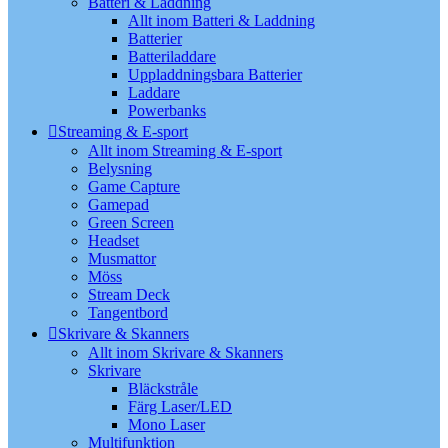
Batteri & Laddning
Allt inom Batteri & Laddning
Batterier
Batteriladdare
Uppladdningsbara Batterier
Laddare
Powerbanks
Streaming & E-sport
Allt inom Streaming & E-sport
Belysning
Game Capture
Gamepad
Green Screen
Headset
Musmattor
Möss
Stream Deck
Tangentbord
Skrivare & Skanners
Allt inom Skrivare & Skanners
Skrivare
Bläckstråle
Färg Laser/LED
Mono Laser
Multifunktion