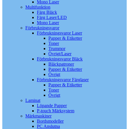
Mono Laser
Multifunktion
Färg Bläck
Färg Laser/LED
Mono Laser
Förbrukningsvaror
Förbrukningsvaror Laser
Papper & Etiketter
Toner
Trummor
Övrigt/Laser
Förbrukningsvaror Bläck
Bläckpatroner
Papper & Etiketter
Övrigt
Förbrukningsvaror Färglaser
Papper & Etiketter
Toner
Övrigt
Laminat
Löpande Papper
P-touch Märksystem
Märkmaskiner
Bordsmodeller
PC Anslutna