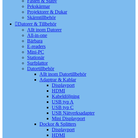
Fästen & Stativ
Pekskärmar
Projektorer & Dukar
Skärmtillbehör
Datorer & Tillbehör
Allt inom Datorer
All-in-one
Bärbara
E-readers
Mini-PC
Stationär
Surfplattor
Datortillbehör
Allt inom Datortillbehör
Adaptrar & Kablar
Displayport
HDMI
Kabeldöljning
USB typ A
USB typ C
USB Nätverksadapter
Mini Displayport
Dockor & Splitters
Displayport
HDMI