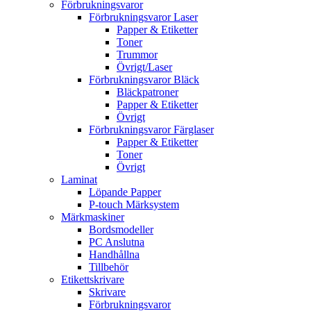
Förbrukningsvaror
Förbrukningsvaror Laser
Papper & Etiketter
Toner
Trummor
Övrigt/Laser
Förbrukningsvaror Bläck
Bläckpatroner
Papper & Etiketter
Övrigt
Förbrukningsvaror Färglaser
Papper & Etiketter
Toner
Övrigt
Laminat
Löpande Papper
P-touch Märksystem
Märkmaskiner
Bordsmodeller
PC Anslutna
Handhållna
Tillbehör
Etikettskrivare
Skrivare
Förbrukningsvaror