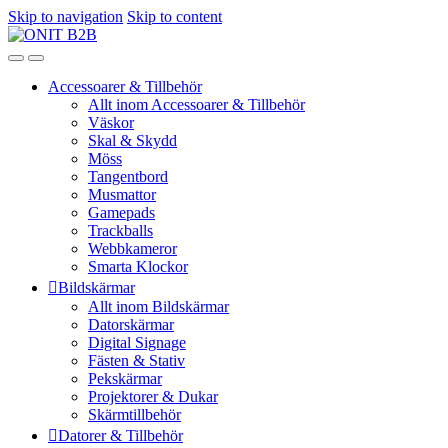
Skip to navigation
Skip to content
Accessoarer & Tillbehör
Allt inom Accessoarer & Tillbehör
Väskor
Skal & Skydd
Möss
Tangentbord
Musmattor
Gamepads
Trackballs
Webbkameror
Smarta Klockor
Bildskärmar
Allt inom Bildskärmar
Datorskärmar
Digital Signage
Fästen & Stativ
Pekskärmar
Projektorer & Dukar
Skärmtillbehör
Datorer & Tillbehör