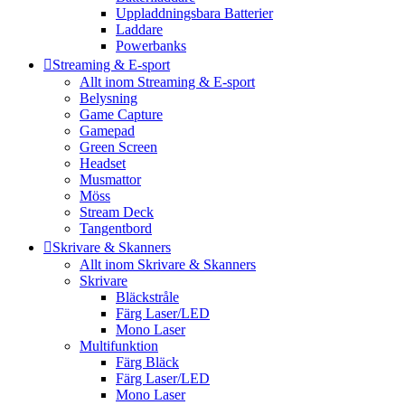
Uppladdningsbara Batterier
Laddare
Powerbanks
Streaming & E-sport
Allt inom Streaming & E-sport
Belysning
Game Capture
Gamepad
Green Screen
Headset
Musmattor
Möss
Stream Deck
Tangentbord
Skrivare & Skanners
Allt inom Skrivare & Skanners
Skrivare
Bläckstråle
Färg Laser/LED
Mono Laser
Multifunktion
Färg Bläck
Färg Laser/LED
Mono Laser