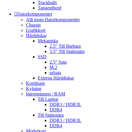
Trackballs
Tangentbord
Datorkomponenter
Allt inom Datorkomponenter
Chassin
Grafikkort
Hårddiskar
Mekaniska
2.5″ Till Bärbara
3.5″ Till Stationära
SSD
2.5″ Sata
M.2
mSata
Externa Hårddiskar
Kortläsare
Kylning
Internminnen / RAM
Till Laptop
DDR3 / DDR3L
DDR4
Till Stationära
DDR3 / DDR3L
DDR4
Moderkort