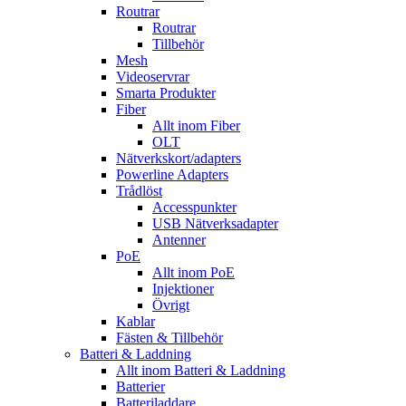
Routrar
Routrar
Tillbehör
Mesh
Videoservrar
Smarta Produkter
Fiber
Allt inom Fiber
OLT
Nätverkskort/adapters
Powerline Adapters
Trådlöst
Accesspunkter
USB Nätverksadapter
Antenner
PoE
Allt inom PoE
Injektioner
Övrigt
Kablar
Fästen & Tillbehör
Batteri & Laddning
Allt inom Batteri & Laddning
Batterier
Batteriladdare