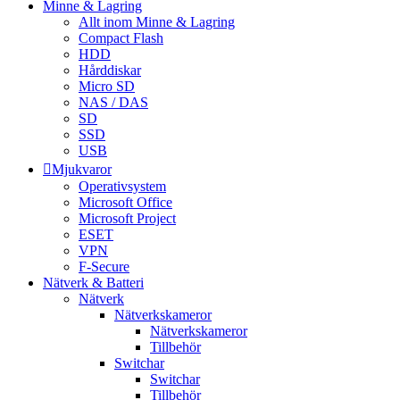
Minne & Lagring
Allt inom Minne & Lagring
Compact Flash
HDD
Hårddiskar
Micro SD
NAS / DAS
SD
SSD
USB
Mjukvaror
Operativsystem
Microsoft Office
Microsoft Project
ESET
VPN
F-Secure
Nätverk & Batteri
Nätverk
Nätverkskameror
Nätverkskameror
Tillbehör
Switchar
Switchar
Tillbehör