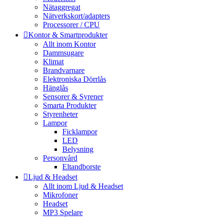
Nätaggregat
Nätverkskort/adapters
Processorer / CPU
Kontor & Smartprodukter
Allt inom Kontor
Dammsugare
Klimat
Brandvarnare
Elektroniska Dörrlås
Hänglås
Sensorer & Syrener
Smarta Produkter
Styrenheter
Lampor
Ficklampor
LED
Belysning
Personvård
Eltandborste
Ljud & Headset
Allt inom Ljud & Headset
Mikrofoner
Headset
MP3 Spelare