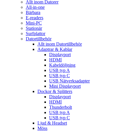
Allt inom Datorer
All-in-one
Bärbara
E-readers
Mini-PC
Stationär
Surfplattor
Datortillbehör
Allt inom Datortillbehör
Adaptrar & Kablar
Displayport
HDMI
Kabeldöljning
USB typ A
USB typ C
USB Nätverksadapter
Mini Displayport
Dockor & Splitters
Displayport
HDMI
Thunderbolt
USB typ A
USB typ C
Ljud & Headset
Möss