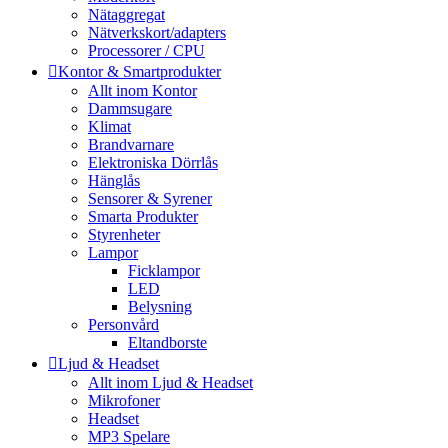
Nätaggregat
Nätverkskort/adapters
Processorer / CPU
Kontor & Smartprodukter
Allt inom Kontor
Dammsugare
Klimat
Brandvarnare
Elektroniska Dörrlås
Hänglås
Sensorer & Syrener
Smarta Produkter
Styrenheter
Lampor
Ficklampor
LED
Belysning
Personvård
Eltandborste
Ljud & Headset
Allt inom Ljud & Headset
Mikrofoner
Headset
MP3 Spelare