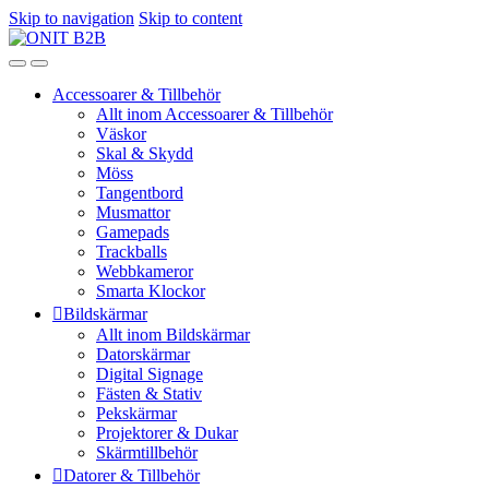
Skip to navigation
Skip to content
Accessoarer & Tillbehör
Allt inom Accessoarer & Tillbehör
Väskor
Skal & Skydd
Möss
Tangentbord
Musmattor
Gamepads
Trackballs
Webbkameror
Smarta Klockor
Bildskärmar
Allt inom Bildskärmar
Datorskärmar
Digital Signage
Fästen & Stativ
Pekskärmar
Projektorer & Dukar
Skärmtillbehör
Datorer & Tillbehör