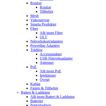
Routrar
Routrar
Tillbehör
Mesh
Videoservrar
Smarta Produkter
Fiber
Allt inom Fiber
OLT
Nätverkskort/adapters
Powerline Adapters
Trådlöst
Accesspunkter
USB Nätverksadapter
Antenner
PoE
Allt inom PoE
Injektioner
Övrigt
Kablar
Fästen & Tillbehör
Batteri & Laddning
Allt inom Batteri & Laddning
Batterier
Batteriladdare