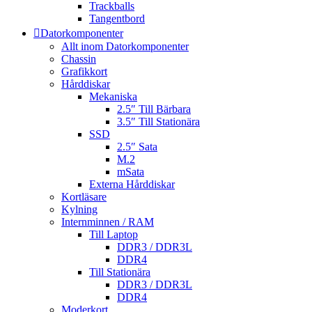
Trackballs
Tangentbord
Datorkomponenter
Allt inom Datorkomponenter
Chassin
Grafikkort
Hårddiskar
Mekaniska
2.5″ Till Bärbara
3.5″ Till Stationära
SSD
2.5″ Sata
M.2
mSata
Externa Hårddiskar
Kortläsare
Kylning
Internminnen / RAM
Till Laptop
DDR3 / DDR3L
DDR4
Till Stationära
DDR3 / DDR3L
DDR4
Moderkort