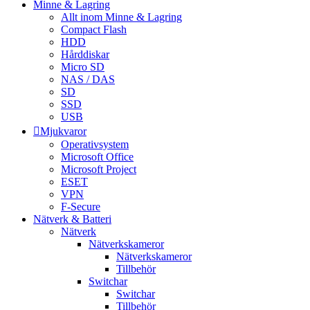
Minne & Lagring
Allt inom Minne & Lagring
Compact Flash
HDD
Hårddiskar
Micro SD
NAS / DAS
SD
SSD
USB
Mjukvaror
Operativsystem
Microsoft Office
Microsoft Project
ESET
VPN
F-Secure
Nätverk & Batteri
Nätverk
Nätverkskameror
Nätverkskameror
Tillbehör
Switchar
Switchar
Tillbehör