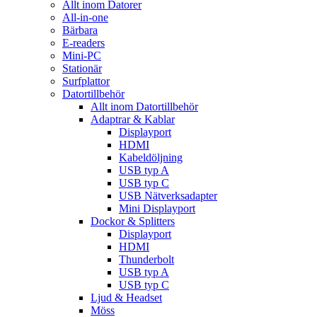
Allt inom Datorer
All-in-one
Bärbara
E-readers
Mini-PC
Stationär
Surfplattor
Datortillbehör
Allt inom Datortillbehör
Adaptrar & Kablar
Displayport
HDMI
Kabeldöljning
USB typ A
USB typ C
USB Nätverksadapter
Mini Displayport
Dockor & Splitters
Displayport
HDMI
Thunderbolt
USB typ A
USB typ C
Ljud & Headset
Möss