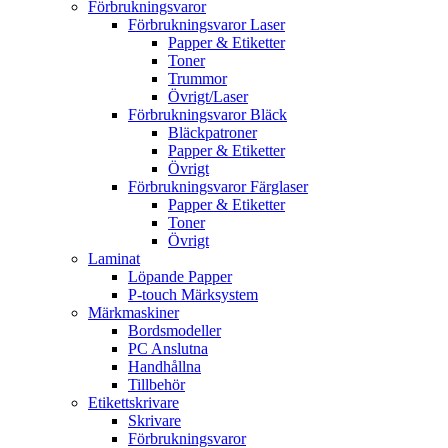
Förbrukningsvaror
Förbrukningsvaror Laser
Papper & Etiketter
Toner
Trummor
Övrigt/Laser
Förbrukningsvaror Bläck
Bläckpatroner
Papper & Etiketter
Övrigt
Förbrukningsvaror Färglaser
Papper & Etiketter
Toner
Övrigt
Laminat
Löpande Papper
P-touch Märksystem
Märkmaskiner
Bordsmodeller
PC Anslutna
Handhållna
Tillbehör
Etikettskrivare
Skrivare
Förbrukningsvaror