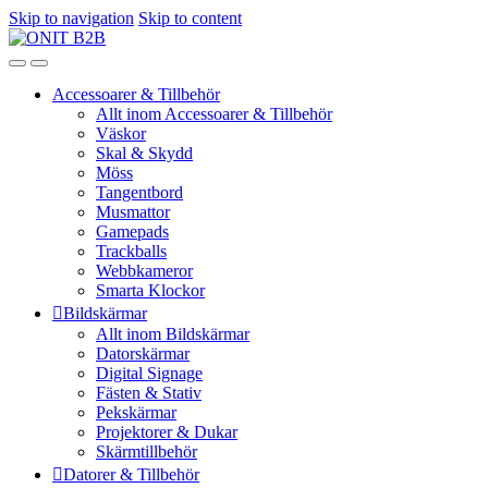
Skip to navigation
Skip to content
Accessoarer & Tillbehör
Allt inom Accessoarer & Tillbehör
Väskor
Skal & Skydd
Möss
Tangentbord
Musmattor
Gamepads
Trackballs
Webbkameror
Smarta Klockor
Bildskärmar
Allt inom Bildskärmar
Datorskärmar
Digital Signage
Fästen & Stativ
Pekskärmar
Projektorer & Dukar
Skärmtillbehör
Datorer & Tillbehör