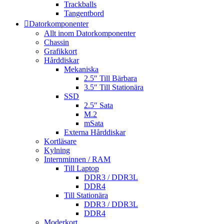
Trackballs
Tangentbord
Datorkomponenter
Allt inom Datorkomponenter
Chassin
Grafikkort
Hårddiskar
Mekaniska
2.5″ Till Bärbara
3.5″ Till Stationära
SSD
2.5″ Sata
M.2
mSata
Externa Hårddiskar
Kortläsare
Kylning
Internminnen / RAM
Till Laptop
DDR3 / DDR3L
DDR4
Till Stationära
DDR3 / DDR3L
DDR4
Moderkort