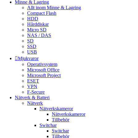
Minne & Lagring
Allt inom Minne & Lagring
Compact Flash
HDD
Hårddiskar
Micro SD
NAS / DAS
SD
SSD
USB
Mjukvaror
Operativsystem
Microsoft Office
Microsoft Project
ESET
VPN
F-Secure
Nätverk & Batteri
Nätverk
Nätverkskameror
Nätverkskameror
Tillbehör
Switchar
Switchar
Tillbehör