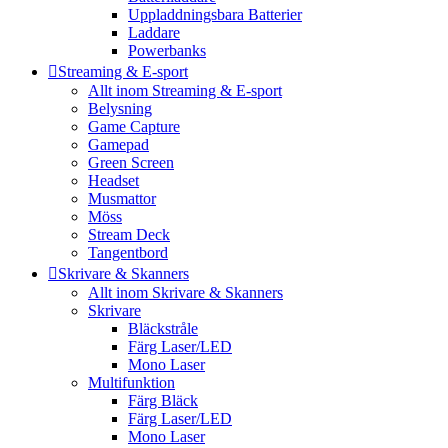
Uppladdningsbara Batterier
Laddare
Powerbanks
Streaming & E-sport
Allt inom Streaming & E-sport
Belysning
Game Capture
Gamepad
Green Screen
Headset
Musmattor
Möss
Stream Deck
Tangentbord
Skrivare & Skanners
Allt inom Skrivare & Skanners
Skrivare
Bläckstråle
Färg Laser/LED
Mono Laser
Multifunktion
Färg Bläck
Färg Laser/LED
Mono Laser