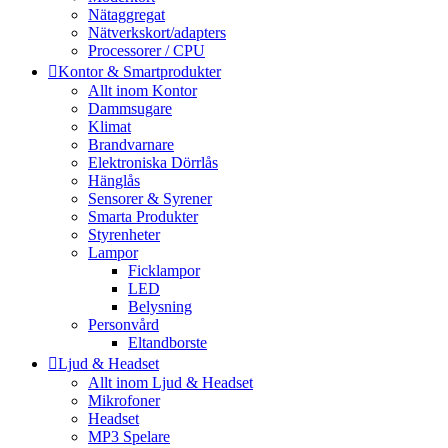
Nätaggregat
Nätverkskort/adapters
Processorer / CPU
Kontor & Smartprodukter
Allt inom Kontor
Dammsugare
Klimat
Brandvarnare
Elektroniska Dörrlås
Hänglås
Sensorer & Syrener
Smarta Produkter
Styrenheter
Lampor
Ficklampor
LED
Belysning
Personvård
Eltandborste
Ljud & Headset
Allt inom Ljud & Headset
Mikrofoner
Headset
MP3 Spelare