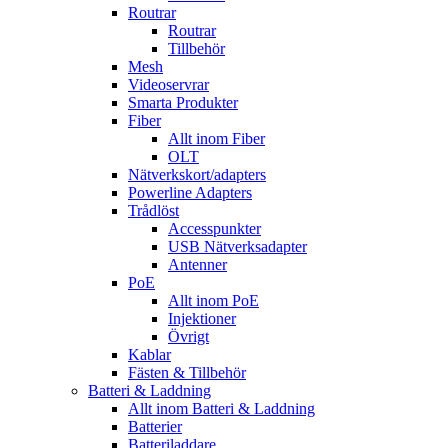
Routrar
Routrar
Tillbehör
Mesh
Videoservrar
Smarta Produkter
Fiber
Allt inom Fiber
OLT
Nätverkskort/adapters
Powerline Adapters
Trådlöst
Accesspunkter
USB Nätverksadapter
Antenner
PoE
Allt inom PoE
Injektioner
Övrigt
Kablar
Fästen & Tillbehör
Batteri & Laddning
Allt inom Batteri & Laddning
Batterier
Batteriladdare