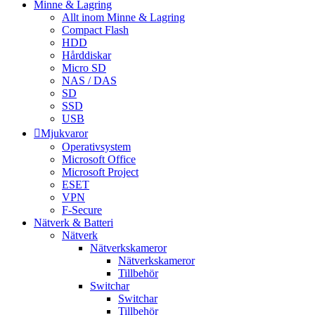
Minne & Lagring
Allt inom Minne & Lagring
Compact Flash
HDD
Hårddiskar
Micro SD
NAS / DAS
SD
SSD
USB
Mjukvaror
Operativsystem
Microsoft Office
Microsoft Project
ESET
VPN
F-Secure
Nätverk & Batteri
Nätverk
Nätverkskameror
Nätverkskameror
Tillbehör
Switchar
Switchar
Tillbehör