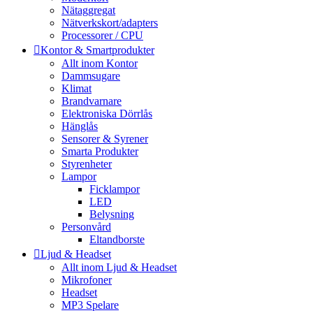
Nätaggregat
Nätverkskort/adapters
Processorer / CPU
Kontor & Smartprodukter
Allt inom Kontor
Dammsugare
Klimat
Brandvarnare
Elektroniska Dörrlås
Hänglås
Sensorer & Syrener
Smarta Produkter
Styrenheter
Lampor
Ficklampor
LED
Belysning
Personvård
Eltandborste
Ljud & Headset
Allt inom Ljud & Headset
Mikrofoner
Headset
MP3 Spelare