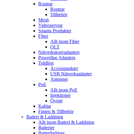
Routrar
Routrar
Tillbehör
Mesh
Videoservrar
Smarta Produkter
Fiber
Allt inom Fiber
OLT
Nätverkskort/adapters
Powerline Adapters
Trådlöst
Accesspunkter
USB Nätverksadapter
Antenner
PoE
Allt inom PoE
Injektioner
Övrigt
Kablar
Fästen & Tillbehör
Batteri & Laddning
Allt inom Batteri & Laddning
Batterier
Batteriladdare