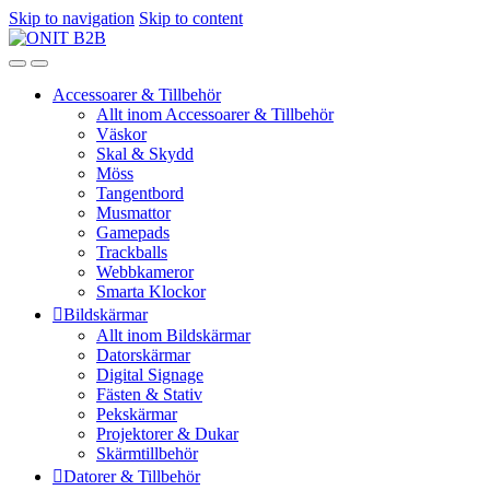
Skip to navigation
Skip to content
Accessoarer & Tillbehör
Allt inom Accessoarer & Tillbehör
Väskor
Skal & Skydd
Möss
Tangentbord
Musmattor
Gamepads
Trackballs
Webbkameror
Smarta Klockor
Bildskärmar
Allt inom Bildskärmar
Datorskärmar
Digital Signage
Fästen & Stativ
Pekskärmar
Projektorer & Dukar
Skärmtillbehör
Datorer & Tillbehör