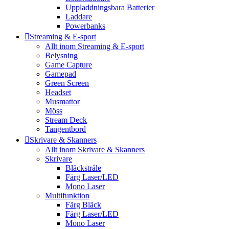
Uppladdningsbara Batterier
Laddare
Powerbanks
Streaming & E-sport
Allt inom Streaming & E-sport
Belysning
Game Capture
Gamepad
Green Screen
Headset
Musmattor
Möss
Stream Deck
Tangentbord
Skrivare & Skanners
Allt inom Skrivare & Skanners
Skrivare
Bläckstråle
Färg Laser/LED
Mono Laser
Multifunktion
Färg Bläck
Färg Laser/LED
Mono Laser