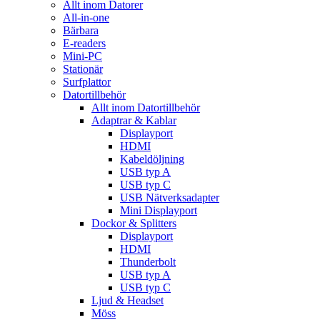
Allt inom Datorer
All-in-one
Bärbara
E-readers
Mini-PC
Stationär
Surfplattor
Datortillbehör
Allt inom Datortillbehör
Adaptrar & Kablar
Displayport
HDMI
Kabeldöljning
USB typ A
USB typ C
USB Nätverksadapter
Mini Displayport
Dockor & Splitters
Displayport
HDMI
Thunderbolt
USB typ A
USB typ C
Ljud & Headset
Möss