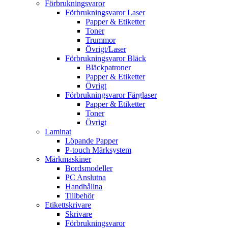
Förbrukningsvaror
Förbrukningsvaror Laser
Papper & Etiketter
Toner
Trummor
Övrigt/Laser
Förbrukningsvaror Bläck
Bläckpatroner
Papper & Etiketter
Övrigt
Förbrukningsvaror Färglaser
Papper & Etiketter
Toner
Övrigt
Laminat
Löpande Papper
P-touch Märksystem
Märkmaskiner
Bordsmodeller
PC Anslutna
Handhållna
Tillbehör
Etikettskrivare
Skrivare
Förbrukningsvaror