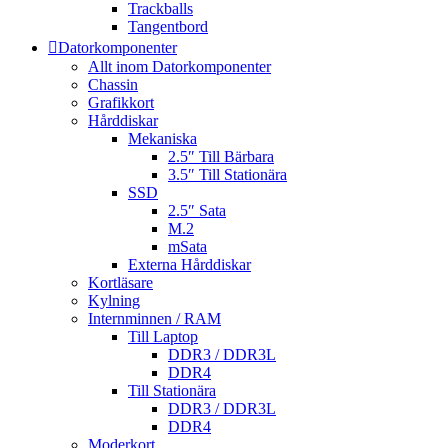
Trackballs
Tangentbord
Datorkomponenter
Allt inom Datorkomponenter
Chassin
Grafikkort
Hårddiskar
Mekaniska
2.5″ Till Bärbara
3.5″ Till Stationära
SSD
2.5″ Sata
M.2
mSata
Externa Hårddiskar
Kortläsare
Kylning
Internminnen / RAM
Till Laptop
DDR3 / DDR3L
DDR4
Till Stationära
DDR3 / DDR3L
DDR4
Moderkort