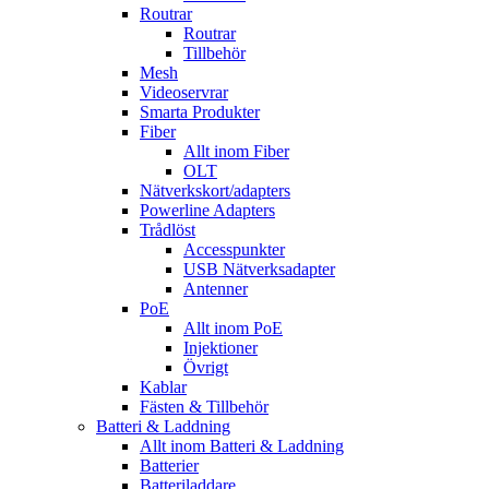
Routrar
Routrar
Tillbehör
Mesh
Videoservrar
Smarta Produkter
Fiber
Allt inom Fiber
OLT
Nätverkskort/adapters
Powerline Adapters
Trådlöst
Accesspunkter
USB Nätverksadapter
Antenner
PoE
Allt inom PoE
Injektioner
Övrigt
Kablar
Fästen & Tillbehör
Batteri & Laddning
Allt inom Batteri & Laddning
Batterier
Batteriladdare