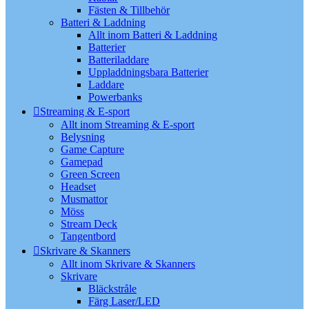
Fästen & Tillbehör
Batteri & Laddning
Allt inom Batteri & Laddning
Batterier
Batteriladdare
Uppladdningsbara Batterier
Laddare
Powerbanks
Streaming & E-sport
Allt inom Streaming & E-sport
Belysning
Game Capture
Gamepad
Green Screen
Headset
Musmattor
Möss
Stream Deck
Tangentbord
Skrivare & Skanners
Allt inom Skrivare & Skanners
Skrivare
Bläckstråle
Färg Laser/LED