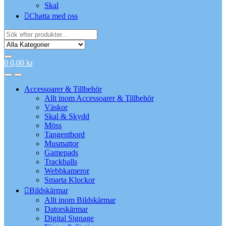
Skal
Chatta med oss
Search
for:
0
0,00
kr
Accessoarer & Tillbehör
Allt inom Accessoarer & Tillbehör
Väskor
Skal & Skydd
Möss
Tangentbord
Musmattor
Gamepads
Trackballs
Webbkameror
Smarta Klockor
Bildskärmar
Allt inom Bildskärmar
Datorskärmar
Digital Signage