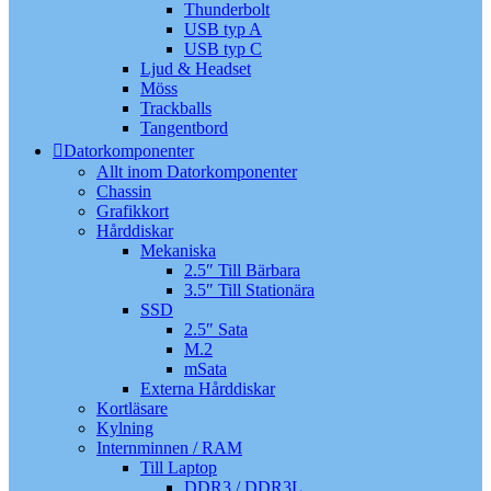
Thunderbolt
USB typ A
USB typ C
Ljud & Headset
Möss
Trackballs
Tangentbord
Datorkomponenter
Allt inom Datorkomponenter
Chassin
Grafikkort
Hårddiskar
Mekaniska
2.5″ Till Bärbara
3.5″ Till Stationära
SSD
2.5″ Sata
M.2
mSata
Externa Hårddiskar
Kortläsare
Kylning
Internminnen / RAM
Till Laptop
DDR3 / DDR3L