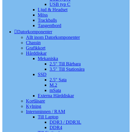
USB typ C
Ljud & Headset
Möss
Trackballs
Tangentbord
Datorkomponenter
Allt inom Datorkomponenter
Chassin
Grafikkort
Hårddiskar
Mekaniska
2.5″ Till Bärbara
3.5″ Till Stationära
SSD
2.5″ Sata
M.2
mSata
Externa Hårddiskar
Kortläsare
Kylning
Internminnen / RAM
Till Laptop
DDR3 / DDR3L
DDR4