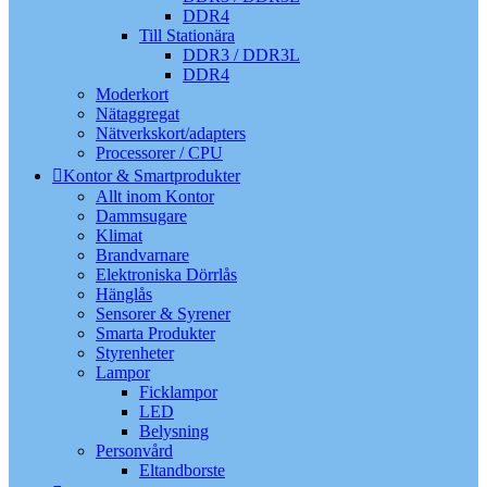
DDR4
Till Stationära
DDR3 / DDR3L
DDR4
Moderkort
Nätaggregat
Nätverkskort/adapters
Processorer / CPU
Kontor & Smartprodukter
Allt inom Kontor
Dammsugare
Klimat
Brandvarnare
Elektroniska Dörrlås
Hänglås
Sensorer & Syrener
Smarta Produkter
Styrenheter
Lampor
Ficklampor
LED
Belysning
Personvård
Eltandborste