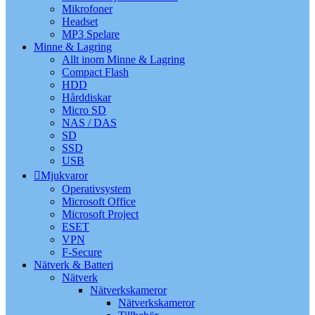
Mikrofoner
Headset
MP3 Spelare
Minne & Lagring
Allt inom Minne & Lagring
Compact Flash
HDD
Hårddiskar
Micro SD
NAS / DAS
SD
SSD
USB
Mjukvaror
Operativsystem
Microsoft Office
Microsoft Project
ESET
VPN
F-Secure
Nätverk & Batteri
Nätverk
Nätverkskameror
Nätverkskameror