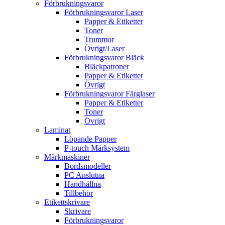
Förbrukningsvaror
Förbrukningsvaror Laser
Papper & Etiketter
Toner
Trummor
Övrigt/Laser
Förbrukningsvaror Bläck
Bläckpatroner
Papper & Etiketter
Övrigt
Förbrukningsvaror Färglaser
Papper & Etiketter
Toner
Övrigt
Laminat
Löpande Papper
P-touch Märksystem
Märkmaskiner
Bordsmodeller
PC Anslutna
Handhållna
Tillbehör
Etikettskrivare
Skrivare
Förbrukningsvaror