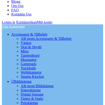
Blogg
Om Oss
FAQ
Kontakta Oss
Logga in
Kundansökan
Mitt konto
Alla Kategorier
Accessoarer & Tillbehör
Allt inom Accessoarer & Tillbehör
Väskor
Skal & Skydd
Möss
Tangentbord
Musmattor
Gamepads
Trackballs
Webbkameror
Smarta Klockor
Bildskärmar
Allt inom Bildskärmar
Datorskärmar
Digital Signage
Fästen & Stativ
Pekskärmar