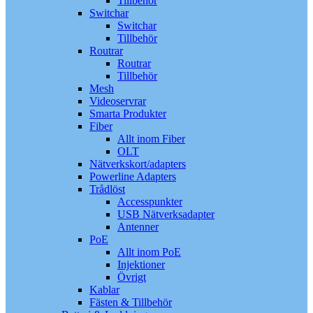
Tillbehör
Switchar
Switchar
Tillbehör
Routrar
Routrar
Tillbehör
Mesh
Videoservrar
Smarta Produkter
Fiber
Allt inom Fiber
OLT
Nätverkskort/adapters
Powerline Adapters
Trådlöst
Accesspunkter
USB Nätverksadapter
Antenner
PoE
Allt inom PoE
Injektioner
Övrigt
Kablar
Fästen & Tillbehör