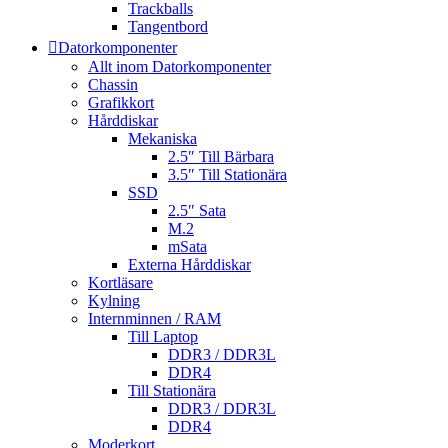
Trackballs
Tangentbord
Datorkomponenter
Allt inom Datorkomponenter
Chassin
Grafikkort
Hårddiskar
Mekaniska
2.5″ Till Bärbara
3.5″ Till Stationära
SSD
2.5″ Sata
M.2
mSata
Externa Hårddiskar
Kortläsare
Kylning
Internminnen / RAM
Till Laptop
DDR3 / DDR3L
DDR4
Till Stationära
DDR3 / DDR3L
DDR4
Moderkort