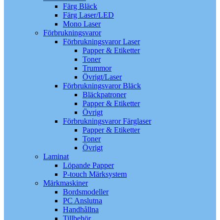
Färg Bläck
Färg Laser/LED
Mono Laser
Förbrukningsvaror
Förbrukningsvaror Laser
Papper & Etiketter
Toner
Trummor
Övrigt/Laser
Förbrukningsvaror Bläck
Bläckpatroner
Papper & Etiketter
Övrigt
Förbrukningsvaror Färglaser
Papper & Etiketter
Toner
Övrigt
Laminat
Löpande Papper
P-touch Märksystem
Märkmaskiner
Bordsmodeller
PC Anslutna
Handhållna
Tillbehör