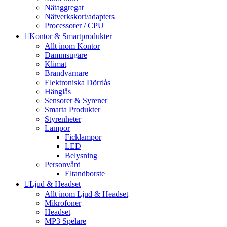
Nätaggregat
Nätverkskort/adapters
Processorer / CPU
Kontor & Smartprodukter
Allt inom Kontor
Dammsugare
Klimat
Brandvarnare
Elektroniska Dörrlås
Hänglås
Sensorer & Syrener
Smarta Produkter
Styrenheter
Lampor
Ficklampor
LED
Belysning
Personvård
Eltandborste
Ljud & Headset
Allt inom Ljud & Headset
Mikrofoner
Headset
MP3 Spelare