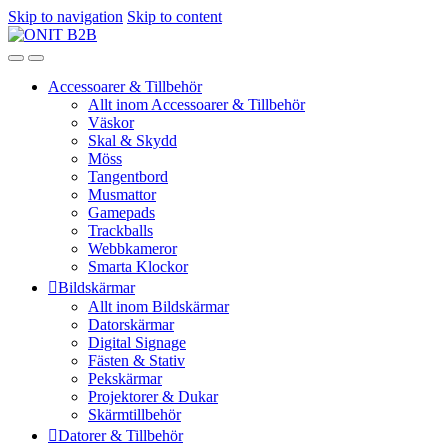
Skip to navigation
Skip to content
Accessoarer & Tillbehör
Allt inom Accessoarer & Tillbehör
Väskor
Skal & Skydd
Möss
Tangentbord
Musmattor
Gamepads
Trackballs
Webbkameror
Smarta Klockor
Bildskärmar
Allt inom Bildskärmar
Datorskärmar
Digital Signage
Fästen & Stativ
Pekskärmar
Projektorer & Dukar
Skärmtillbehör
Datorer & Tillbehör