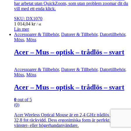
har arbetat utan QuickZoom, som utan problem zoomar dit du
vill med ett enda klick.
SKU: DX1070
1 014,04
kr
/ st
Läs mer
Accessoarer & Tillbehör
,
Datorer & Tillbehör
,
Datortillbehör
,
Möss
,
Möss
Acer – Mus – optisk – trådlös – svart
Accessoarer & Tillbehör
,
Datorer & Tillbehör
,
Datortillbehör
,
Möss
,
Möss
Acer – Mus – optisk – trådlös – svart
0
out of 5
(0)
Acer Wireless Optical Mouse är en 2,4 GHz trådlös mus med
32,8 fot räckvidd. Dess ergonimiska form är perfekt för
vänster- eller högerhandanvändare.