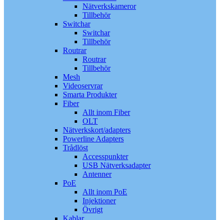
Nätverkskameror
Tillbehör
Switchar
Switchar
Tillbehör
Routrar
Routrar
Tillbehör
Mesh
Videoservrar
Smarta Produkter
Fiber
Allt inom Fiber
OLT
Nätverkskort/adapters
Powerline Adapters
Trådlöst
Accesspunkter
USB Nätverksadapter
Antenner
PoE
Allt inom PoE
Injektioner
Övrigt
Kablar