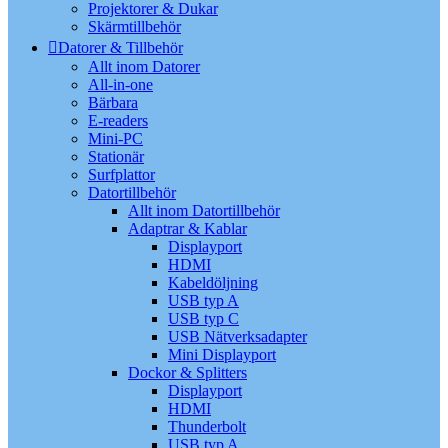
Projektorer & Dukar
Skärmtillbehör
Datorer & Tillbehör
Allt inom Datorer
All-in-one
Bärbara
E-readers
Mini-PC
Stationär
Surfplattor
Datortillbehör
Allt inom Datortillbehör
Adaptrar & Kablar
Displayport
HDMI
Kabeldöljning
USB typ A
USB typ C
USB Nätverksadapter
Mini Displayport
Dockor & Splitters
Displayport
HDMI
Thunderbolt
USB typ A