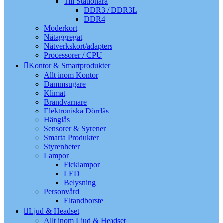
Till Stationära
DDR3 / DDR3L
DDR4
Moderkort
Nätaggregat
Nätverkskort/adapters
Processorer / CPU
Kontor & Smartprodukter
Allt inom Kontor
Dammsugare
Klimat
Brandvarnare
Elektroniska Dörrlås
Hänglås
Sensorer & Syrener
Smarta Produkter
Styrenheter
Lampor
Ficklampor
LED
Belysning
Personvård
Eltandborste
Ljud & Headset
Allt inom Ljud & Headset