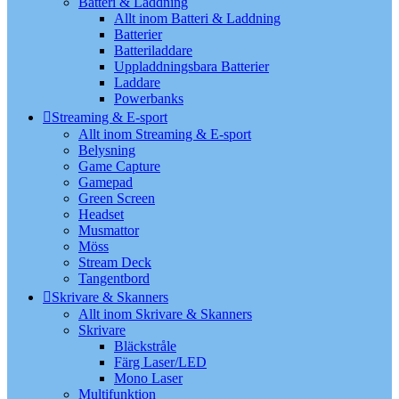
Batteri & Laddning
Allt inom Batteri & Laddning
Batterier
Batteriladdare
Uppladdningsbara Batterier
Laddare
Powerbanks
Streaming & E-sport
Allt inom Streaming & E-sport
Belysning
Game Capture
Gamepad
Green Screen
Headset
Musmattor
Möss
Stream Deck
Tangentbord
Skrivare & Skanners
Allt inom Skrivare & Skanners
Skrivare
Bläckstråle
Färg Laser/LED
Mono Laser
Multifunktion