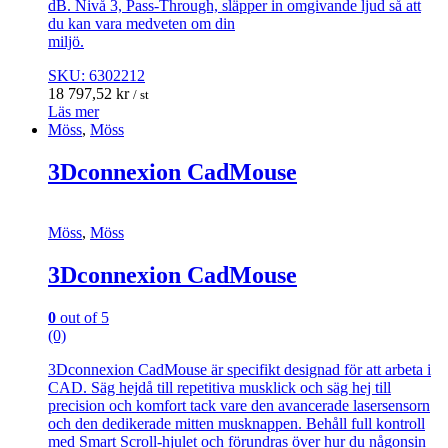
dB. Nivå 3, Pass-Through, släpper in omgivande ljud så att
du kan vara medveten om din
miljö.
SKU: 6302212
18 797,52
kr
/ st
Läs mer
Möss
,
Möss
3Dconnexion CadMouse
Möss
,
Möss
3Dconnexion CadMouse
0
out of 5
(0)
3Dconnexion CadMouse är specifikt designad för att arbeta i
CAD. Säg hejdå till repetitiva musklick och säg hej till
precision och komfort tack vare den avancerade lasersensorn
och den dedikerade mitten musknappen. Behåll full kontroll
med Smart Scroll-hjulet och förundras över hur du någonsin