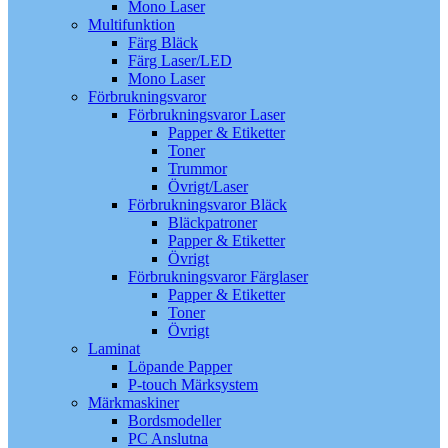
Mono Laser
Multifunktion
Färg Bläck
Färg Laser/LED
Mono Laser
Förbrukningsvaror
Förbrukningsvaror Laser
Papper & Etiketter
Toner
Trummor
Övrigt/Laser
Förbrukningsvaror Bläck
Bläckpatroner
Papper & Etiketter
Övrigt
Förbrukningsvaror Färglaser
Papper & Etiketter
Toner
Övrigt
Laminat
Löpande Papper
P-touch Märksystem
Märkmaskiner
Bordsmodeller
PC Anslutna