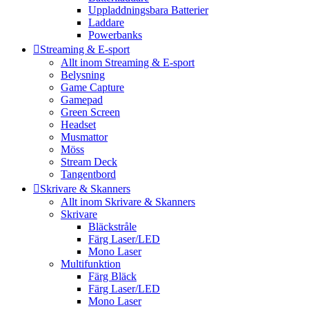
Uppladdningsbara Batterier
Laddare
Powerbanks
Streaming & E-sport
Allt inom Streaming & E-sport
Belysning
Game Capture
Gamepad
Green Screen
Headset
Musmattor
Möss
Stream Deck
Tangentbord
Skrivare & Skanners
Allt inom Skrivare & Skanners
Skrivare
Bläckstråle
Färg Laser/LED
Mono Laser
Multifunktion
Färg Bläck
Färg Laser/LED
Mono Laser