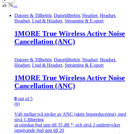
av 76
→
Datorer & Tillbehör
,
Datortillbehör
,
Headset
,
Headset
,
Headset
,
Ljud & Headset
,
Streaming & E-sport
1MORE True Wireless Active Noise
Cancellation (ANC)
Datorer & Tillbehör
,
Datortillbehör
,
Headset
,
Headset
,
Headset
,
Ljud & Headset
,
Streaming & E-sport
1MORE True Wireless Active Noise
Cancellation (ANC)
0
out of 5
(0)
Välj mellan två nivåer av ANC (aktiv brusreducering), med
nivå 1-filtrering
ut oönskat ljud upp till 35 dB *, och nivå 2 undertrycker
omgivande ljud upp till 20