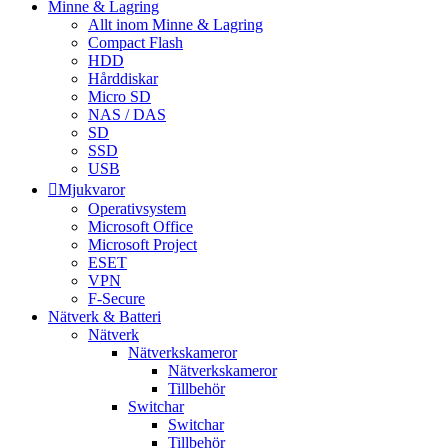
Minne & Lagring
Allt inom Minne & Lagring
Compact Flash
HDD
Hårddiskar
Micro SD
NAS / DAS
SD
SSD
USB
Mjukvaror
Operativsystem
Microsoft Office
Microsoft Project
ESET
VPN
F-Secure
Nätverk & Batteri
Nätverk
Nätverkskameror
Nätverkskameror
Tillbehör
Switchar
Switchar
Tillbehör