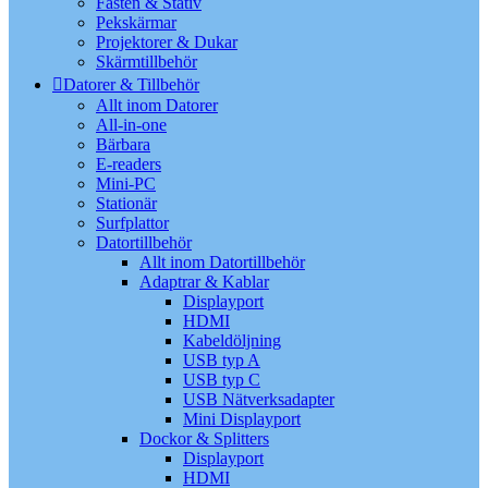
Fästen & Stativ
Pekskärmar
Projektorer & Dukar
Skärmtillbehör
Datorer & Tillbehör
Allt inom Datorer
All-in-one
Bärbara
E-readers
Mini-PC
Stationär
Surfplattor
Datortillbehör
Allt inom Datortillbehör
Adaptrar & Kablar
Displayport
HDMI
Kabeldöljning
USB typ A
USB typ C
USB Nätverksadapter
Mini Displayport
Dockor & Splitters
Displayport
HDMI