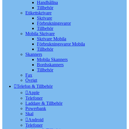
Handhållna
Tillbehör
Etikettskrivare
Skrivare
Förbrukningsvaror
Tillbehör
Mobila Skrivare
Skrivare Mobila
Förbrukningsvaror Mobila
Tillbehör
Skanners
Mobila Skanners
Bordsskanners
Tillbehör
Fax
Övrigt
Telefon & Tillbehör
Apple
Telefoner
Laddare & Tillbehör
Powerbank
Skal
Android
Telefoner