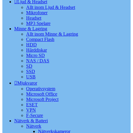
Ljud & Headset
Allt inom Ljud & Headset
Mikrofoner
Headset
MP3 Spelare
Minne & Lagring
Allt inom Minne & Lagring
Compact Flash
HDD
Hårddiskar
Micro SD
NAS / DAS
SD
SSD
USB
Mjukvaror
Operativsystem
Microsoft Office
Microsoft Project
ESET
VPN
F-Secure
Nätverk & Batteri
Nätverk
Nätverkskameror