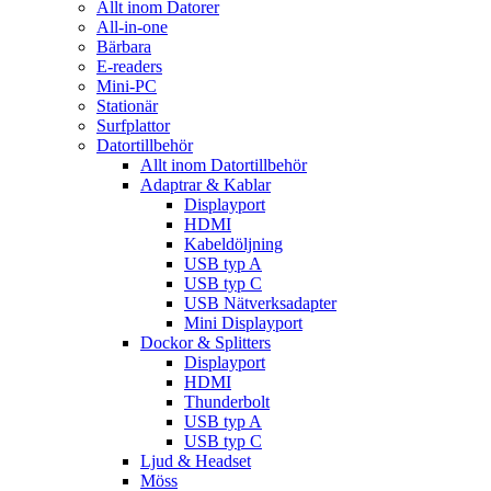
Allt inom Datorer
All-in-one
Bärbara
E-readers
Mini-PC
Stationär
Surfplattor
Datortillbehör
Allt inom Datortillbehör
Adaptrar & Kablar
Displayport
HDMI
Kabeldöljning
USB typ A
USB typ C
USB Nätverksadapter
Mini Displayport
Dockor & Splitters
Displayport
HDMI
Thunderbolt
USB typ A
USB typ C
Ljud & Headset
Möss