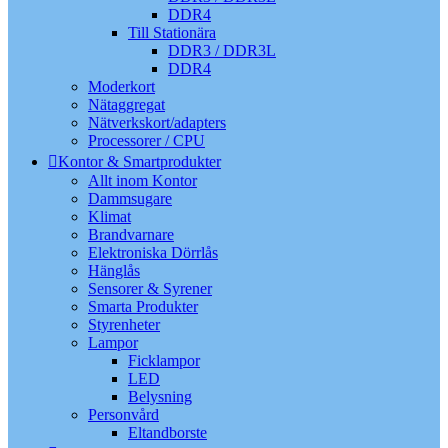
DDR4
Till Stationära
DDR3 / DDR3L
DDR4
Moderkort
Nätaggregat
Nätverkskort/adapters
Processorer / CPU
Kontor & Smartprodukter
Allt inom Kontor
Dammsugare
Klimat
Brandvarnare
Elektroniska Dörrlås
Hänglås
Sensorer & Syrener
Smarta Produkter
Styrenheter
Lampor
Ficklampor
LED
Belysning
Personvård
Eltandborste