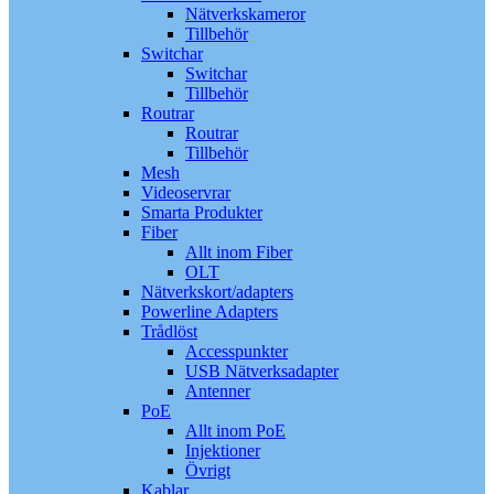
Nätverkskameror
Tillbehör
Switchar
Switchar
Tillbehör
Routrar
Routrar
Tillbehör
Mesh
Videoservrar
Smarta Produkter
Fiber
Allt inom Fiber
OLT
Nätverkskort/adapters
Powerline Adapters
Trådlöst
Accesspunkter
USB Nätverksadapter
Antenner
PoE
Allt inom PoE
Injektioner
Övrigt
Kablar