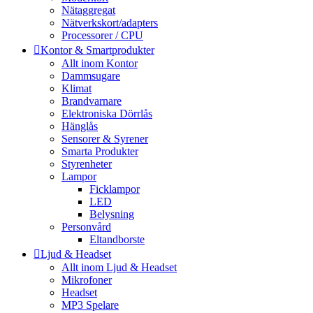
Nätaggregat
Nätverkskort/adapters
Processorer / CPU
Kontor & Smartprodukter
Allt inom Kontor
Dammsugare
Klimat
Brandvarnare
Elektroniska Dörrlås
Hänglås
Sensorer & Syrener
Smarta Produkter
Styrenheter
Lampor
Ficklampor
LED
Belysning
Personvård
Eltandborste
Ljud & Headset
Allt inom Ljud & Headset
Mikrofoner
Headset
MP3 Spelare