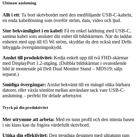
Ultimate anslutning
Allt i ett
: Ta bort skrivbordet med den medföljande USB-C-kabeln,
en enda kabellösning som överför ström, data, video och ljud.
Stor bekvämlighet i en kabel:
Få en enkel laddning med USB-C,
samma kabel som ansluter din enhet till bildskärmen. När du laddar
enheten med upp till 65 Wi ström, skyddar du den också med Dells
inbyggda överspänningsskydd.
Anslut till produktivitet:
Kedja enkelt upp till två FHD-skärmar
med DisplayPort 1.2-utgång. (Dubbla bildskärmar i ovanstående
bild är monterade på Dell Dual Monitor Stand – MDS19; säljs
separat.)
Smidiga övergångar:
Anslut bekvämt till en mängd olika bärbara
datorer, eller växla sömlöst mellan användare tack vare USB-C-
anslutning – perfekt för delade arbetsytor.
Tryck på din produktivitet
Mer utrymme att arbeta:
Med en tunn profil och den minsta basen
i sin klass kan du frigöra värdefullt skrivbord.
Utöka din effektivitet:
Den tresidiga designen med ultratunn ram