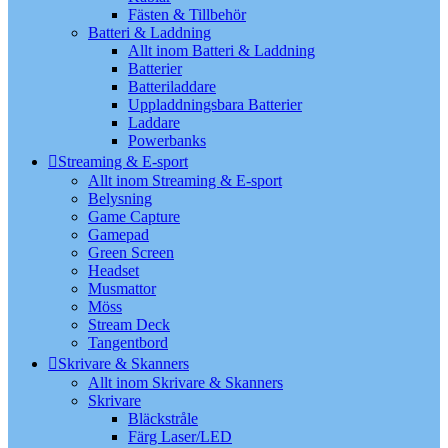
Fästen & Tillbehör
Batteri & Laddning
Allt inom Batteri & Laddning
Batterier
Batteriladdare
Uppladdningsbara Batterier
Laddare
Powerbanks
Streaming & E-sport
Allt inom Streaming & E-sport
Belysning
Game Capture
Gamepad
Green Screen
Headset
Musmattor
Möss
Stream Deck
Tangentbord
Skrivare & Skanners
Allt inom Skrivare & Skanners
Skrivare
Bläckstråle
Färg Laser/LED