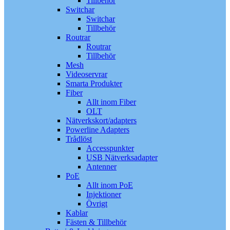
Tillbehör
Switchar
Switchar
Tillbehör
Routrar
Routrar
Tillbehör
Mesh
Videoservrar
Smarta Produkter
Fiber
Allt inom Fiber
OLT
Nätverkskort/adapters
Powerline Adapters
Trådlöst
Accesspunkter
USB Nätverksadapter
Antenner
PoE
Allt inom PoE
Injektioner
Övrigt
Kablar
Fästen & Tillbehör