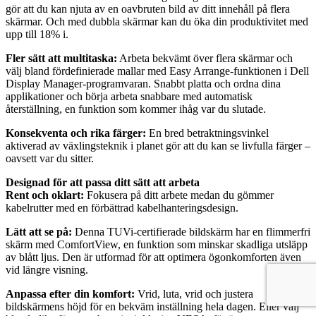
gör att du kan njuta av en oavbruten bild av ditt innehåll på flera
skärmar. Och med dubbla skärmar kan du öka din produktivitet med
upp till 18% i.
Fler sätt att multitaska:
Arbeta bekvämt över flera skärmar och
välj bland fördefinierade mallar med Easy Arrange-funktionen i Dell
Display Manager-programvaran. Snabbt platta och ordna dina
applikationer och börja arbeta snabbare med automatisk
återställning, en funktion som kommer ihåg var du slutade.
Konsekventa och rika färger:
En bred betraktningsvinkel
aktiverad av växlingsteknik i planet gör att du kan se livfulla färger –
oavsett var du sitter.
Designad för att passa ditt sätt att arbeta
Rent och oklart:
Fokusera på ditt arbete medan du gömmer
kabelrutter med en förbättrad kabelhanteringsdesign.
Lätt att se på:
Denna TUVi-certifierade bildskärm har en flimmerfri
skärm med ComfortView, en funktion som minskar skadliga utsläpp
av blått ljus. Den är utformad för att optimera ögonkomforten även
vid längre visning.
Anpassa efter din komfort:
Vrid, luta, vrid och justera
bildskärmens höjd för en bekväm inställning hela dagen. Eller välj