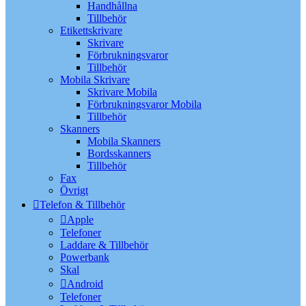
Handhållna
Tillbehör
Etikettskrivare
Skrivare
Förbrukningsvaror
Tillbehör
Mobila Skrivare
Skrivare Mobila
Förbrukningsvaror Mobila
Tillbehör
Skanners
Mobila Skanners
Bordsskanners
Tillbehör
Fax
Övrigt
Telefon & Tillbehör
Apple
Telefoner
Laddare & Tillbehör
Powerbank
Skal
Android
Telefoner