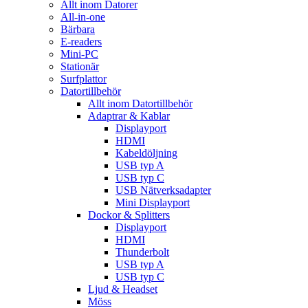
Allt inom Datorer
All-in-one
Bärbara
E-readers
Mini-PC
Stationär
Surfplattor
Datortillbehör
Allt inom Datortillbehör
Adaptrar & Kablar
Displayport
HDMI
Kabeldöljning
USB typ A
USB typ C
USB Nätverksadapter
Mini Displayport
Dockor & Splitters
Displayport
HDMI
Thunderbolt
USB typ A
USB typ C
Ljud & Headset
Möss