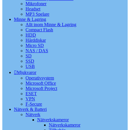
Mikrofoner
Headset
MP3 Spelare
Minne & Lagring
Allt inom Minne & Lagring
Compact Flash
HDD
Hårddiskar
Micro SD
NAS / DAS
SD
SSD
USB
Mjukvaror
Operativsystem
Microsoft Office
Microsoft Project
ESET
VPN
F-Secure
Nätverk & Batteri
Nätverk
Nätverkskameror
Nätverkskameror