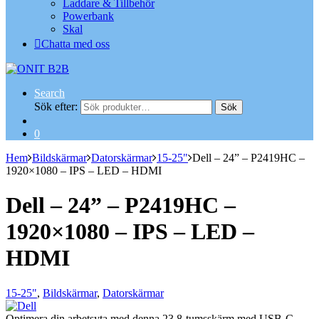
Laddare & Tillbehör
Powerbank
Skal
Chatta med oss
Search
Sök efter:
Sök
0
Hem
Bildskärmar
Datorskärmar
15-25"
Dell – 24” – P2419HC –
1920×1080 – IPS – LED – HDMI
Dell – 24” – P2419HC –
1920×1080 – IPS – LED –
HDMI
15-25"
,
Bildskärmar
,
Datorskärmar
Optimera din arbetsyta med denna 23,8-tumsskärm med USB-C-