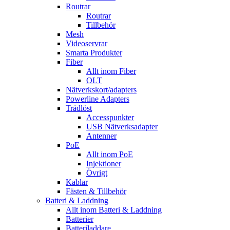
Routrar
Routrar
Tillbehör
Mesh
Videoservrar
Smarta Produkter
Fiber
Allt inom Fiber
OLT
Nätverkskort/adapters
Powerline Adapters
Trådlöst
Accesspunkter
USB Nätverksadapter
Antenner
PoE
Allt inom PoE
Injektioner
Övrigt
Kablar
Fästen & Tillbehör
Batteri & Laddning
Allt inom Batteri & Laddning
Batterier
Batteriladdare