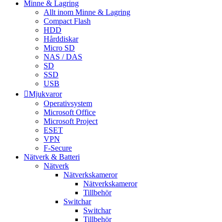
Minne & Lagring
Allt inom Minne & Lagring
Compact Flash
HDD
Hårddiskar
Micro SD
NAS / DAS
SD
SSD
USB
Mjukvaror
Operativsystem
Microsoft Office
Microsoft Project
ESET
VPN
F-Secure
Nätverk & Batteri
Nätverk
Nätverkskameror
Nätverkskameror
Tillbehör
Switchar
Switchar
Tillbehör