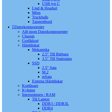
USB typ C
Ljud & Headset
Möss
Trackballs
Tangentbord
Datorkomponenter
Allt inom Datorkomponenter
Chassin
Grafikkort
Hårddiskar
Mekaniska
2.5″ Till Bärbara
3.5″ Till Stationära
SSD
2.5″ Sata
M.2
mSata
Externa Hårddiskar
Kortläsare
Kylning
Internminnen / RAM
Till Laptop
DDR3 / DDR3L
DDR4