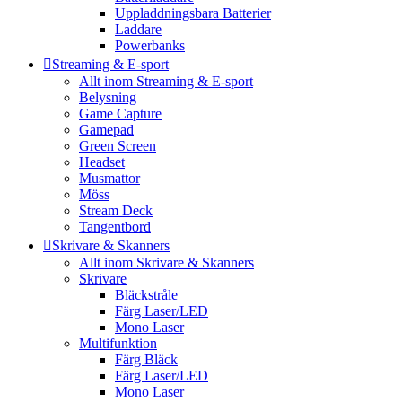
Uppladdningsbara Batterier
Laddare
Powerbanks
Streaming & E-sport
Allt inom Streaming & E-sport
Belysning
Game Capture
Gamepad
Green Screen
Headset
Musmattor
Möss
Stream Deck
Tangentbord
Skrivare & Skanners
Allt inom Skrivare & Skanners
Skrivare
Bläckstråle
Färg Laser/LED
Mono Laser
Multifunktion
Färg Bläck
Färg Laser/LED
Mono Laser