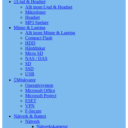
Ljud & Headset
Allt inom Ljud & Headset
Mikrofoner
Headset
MP3 Spelare
Minne & Lagring
Allt inom Minne & Lagring
Compact Flash
HDD
Hårddiskar
Micro SD
NAS / DAS
SD
SSD
USB
Mjukvaror
Operativsystem
Microsoft Office
Microsoft Project
ESET
VPN
F-Secure
Nätverk & Batteri
Nätverk
Nätverkskameror