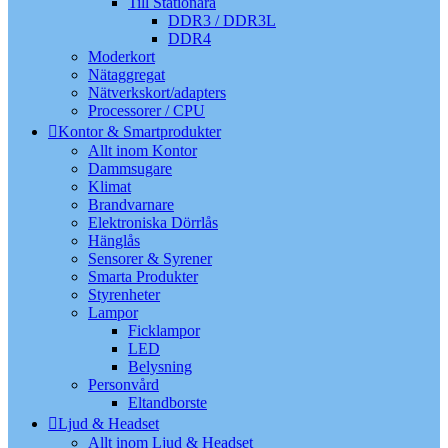
Till Stationära
DDR3 / DDR3L
DDR4
Moderkort
Nätaggregat
Nätverkskort/adapters
Processorer / CPU
Kontor & Smartprodukter
Allt inom Kontor
Dammsugare
Klimat
Brandvarnare
Elektroniska Dörrlås
Hänglås
Sensorer & Syrener
Smarta Produkter
Styrenheter
Lampor
Ficklampor
LED
Belysning
Personvård
Eltandborste
Ljud & Headset
Allt inom Ljud & Headset