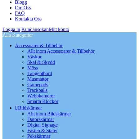
Blogg
Om Oss
FAQ
Kontakta Oss
Logga in
Kundansökan
Mitt konto
Alla Kategorier
Accessoarer & Tillbehör
Allt inom Accessoarer & Tillbehör
Väskor
Skal & Skydd
Möss
Tangentbord
Musmattor
Gamepads
Trackballs
Webbkameror
Smarta Klockor
Bildskärmar
Allt inom Bildskärmar
Datorskärmar
Digital Signage
Fästen & Stativ
Pekskärmar