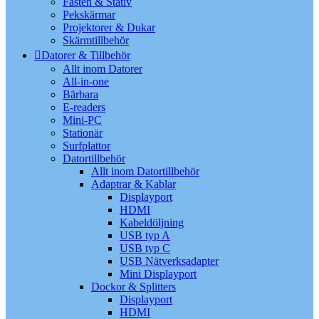
Fästen & Stativ
Pekskärmar
Projektorer & Dukar
Skärmtillbehör
Datorer & Tillbehör
Allt inom Datorer
All-in-one
Bärbara
E-readers
Mini-PC
Stationär
Surfplattor
Datortillbehör
Allt inom Datortillbehör
Adaptrar & Kablar
Displayport
HDMI
Kabeldöljning
USB typ A
USB typ C
USB Nätverksadapter
Mini Displayport
Dockor & Splitters
Displayport
HDMI