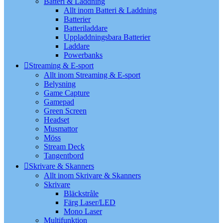
Batteri & Laddning
Allt inom Batteri & Laddning
Batterier
Batteriladdare
Uppladdningsbara Batterier
Laddare
Powerbanks
Streaming & E-sport
Allt inom Streaming & E-sport
Belysning
Game Capture
Gamepad
Green Screen
Headset
Musmattor
Möss
Stream Deck
Tangentbord
Skrivare & Skanners
Allt inom Skrivare & Skanners
Skrivare
Bläckstråle
Färg Laser/LED
Mono Laser
Multifunktion