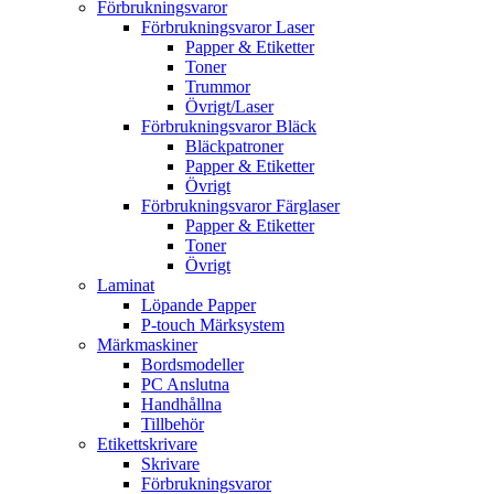
Förbrukningsvaror
Förbrukningsvaror Laser
Papper & Etiketter
Toner
Trummor
Övrigt/Laser
Förbrukningsvaror Bläck
Bläckpatroner
Papper & Etiketter
Övrigt
Förbrukningsvaror Färglaser
Papper & Etiketter
Toner
Övrigt
Laminat
Löpande Papper
P-touch Märksystem
Märkmaskiner
Bordsmodeller
PC Anslutna
Handhållna
Tillbehör
Etikettskrivare
Skrivare
Förbrukningsvaror