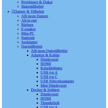
Projektorer & Dukar
Skärmtillbehör
Datorer & Tillbehör
Allt inom Datorer
All-in-one
Bärbara
E-readers
Mini-PC
Stationär
Surfplattor
Datortillbehör
Allt inom Datortillbehör
Adaptrar & Kablar
Displayport
HDMI
Kabeldöljning
USB typ A
USB typ C
USB Nätverksadapter
Mini Displayport
Dockor & Splitters
Displayport
HDMI
Thunderbolt
USB typ A