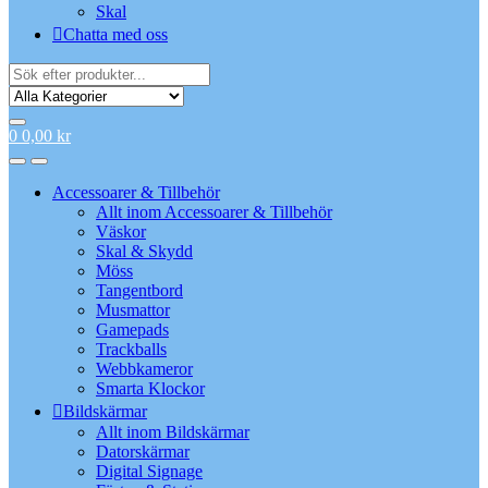
Skal
Chatta med oss
Search
for:
0
0,00
kr
Accessoarer & Tillbehör
Allt inom Accessoarer & Tillbehör
Väskor
Skal & Skydd
Möss
Tangentbord
Musmattor
Gamepads
Trackballs
Webbkameror
Smarta Klockor
Bildskärmar
Allt inom Bildskärmar
Datorskärmar
Digital Signage