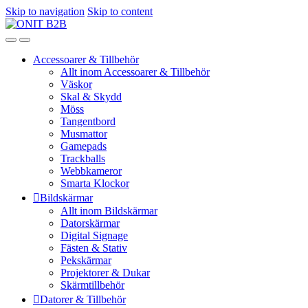
Skip to navigation
Skip to content
Accessoarer & Tillbehör
Allt inom Accessoarer & Tillbehör
Väskor
Skal & Skydd
Möss
Tangentbord
Musmattor
Gamepads
Trackballs
Webbkameror
Smarta Klockor
Bildskärmar
Allt inom Bildskärmar
Datorskärmar
Digital Signage
Fästen & Stativ
Pekskärmar
Projektorer & Dukar
Skärmtillbehör
Datorer & Tillbehör