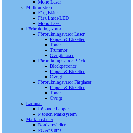
Mono Laser
Multifunktion
Färg Bläck
Färg Laser/LED
Mono Laser
Förbrukningsvaror
Förbrukningsvaror Laser
Papper & Etiketter
Toner
Trummor
Övrigt/Laser
Förbrukningsvaror Bläck
Bläckpatroner
Papper & Etiketter
Övrigt
Förbrukningsvaror Färglaser
Papper & Etiketter
Toner
Övrigt
Laminat
Löpande Papper
P-touch Märksystem
Märkmaskiner
Bordsmodeller
PC Anslutna