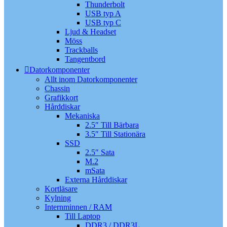
Thunderbolt
USB typ A
USB typ C
Ljud & Headset
Möss
Trackballs
Tangentbord
Datorkomponenter
Allt inom Datorkomponenter
Chassin
Grafikkort
Hårddiskar
Mekaniska
2.5″ Till Bärbara
3.5″ Till Stationära
SSD
2.5″ Sata
M.2
mSata
Externa Hårddiskar
Kortläsare
Kylning
Internminnen / RAM
Till Laptop
DDR3 / DDR3L