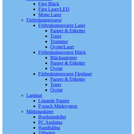
Färg Bläck
Färg Laser/LED
Mono Laser
Förbrukningsvaror
Förbrukningsvaror Laser
Papper & Etiketter
Toner
Trummor
Övrigt/Laser
Förbrukningsvaror Bläck
Bläckpatroner
Papper & Etiketter
Övrigt
Förbrukningsvaror Färglaser
Papper & Etiketter
Toner
Övrigt
Laminat
Löpande Papper
P-touch Märksystem
Märkmaskiner
Bordsmodeller
PC Anslutna
Handhållna
Tillbehör