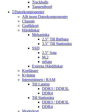
Trackballs
Tangentbord
Datorkomponenter
Allt inom Datorkomponenter
Chassin
Grafikkort
Hårddiskar
Mekaniska
2.5″ Till Bärbara
3.5″ Till Stationära
SSD
2.5″ Sata
M.2
mSata
Externa Hårddiskar
Kortläsare
Kylning
Internminnen / RAM
Till Laptop
DDR3 / DDR3L
DDR4
Till Stationära
DDR3 / DDR3L
DDR4
Moderkort