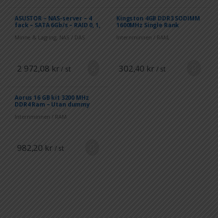
ASUSTOR – NAS-server – 4
Kingston 4GB DDR3 SODIMM
fack – SATA 6Gb/s – RAID 0, 1,
1600MHz Single Rank
5, 6, 10, JBOD – RAM 2 GB
Minne & Lagring
,
NAS / DAS
Internminnen / RAM
,
Datorkomponenter
2 972,08
kr
302,40
kr
/ st
/ st
Aorus 16 GB kit 3200 MHz
DDR4 Ram – Utan dummy
Internminnen / RAM
982,20
kr
/ st