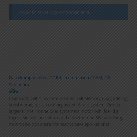
Tyvärr finns det inga omdömen ännu.
Datorkomponenter
,
DDR4
,
Internminnen / RAM
,
Till
Stationära
Ladda ditt Dell ™ -system med en Dell Memory-uppgradering
konstruerad, testad och anpassad för ditt system. Om du
lägger till mer minne ökar systemets motor och låter dig
frigöra sin fulla potential när du arbetar med 3D-avbildning,
multimedia och andra minnesintensiva applikationer.