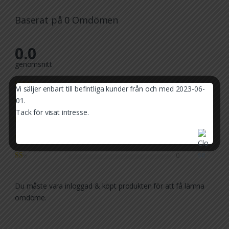
Baserat på 0 Omdömen
0.0
genomsnitt
0
Vi säljer enbart till befintliga kunder från och med 2023-06-
01.
0
Tack för visat intresse.
0
0
0
Du måste vara inloggad & köpt produkten för att få lämna
omdöme.