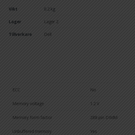
Vikt
0.2 kg
Lager
Lager 2
Tillverkare
Dell
ECC
No
Memory voltage
1.2 V
Memory form factor
288-pin DIMM
Unbuffered memory
Yes