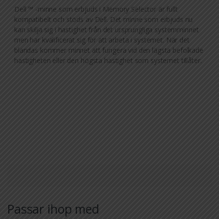
Dell ™ -minne som erbjuds i Memory Selector är fullt
kompatibelt och stöds av Dell. Det minne som erbjuds nu
kan skilja sig i hastighet från det ursprungliga systemminnet
men har kvalificerat sig för att arbeta i systemet. När det
blandas kommer minnet att fungera vid den lägsta befolkade
hastigheten eller den högsta hastighet som systemet tillåter.
Passar ihop med