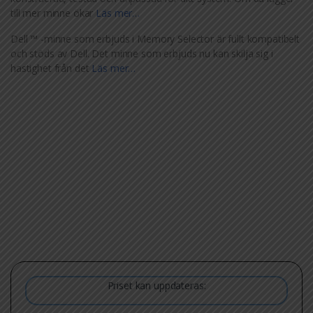
till mer minne ökar
Läs mer…
Dell ™ -minne som erbjuds i Memory Selector är fullt kompatibelt
och stöds av Dell. Det minne som erbjuds nu kan skilja sig i
hastighet från det
Läs mer…
Priset kan uppdateras: