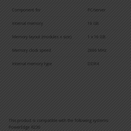
Component for
PC/server
Internal memory
16 GB
Memory layout (modules x size)
1 x 16 GB
Memory clock speed
2666 MHz
Internal memory type
DDR4
This product is compatible with the following systems:
PowerEdge R230