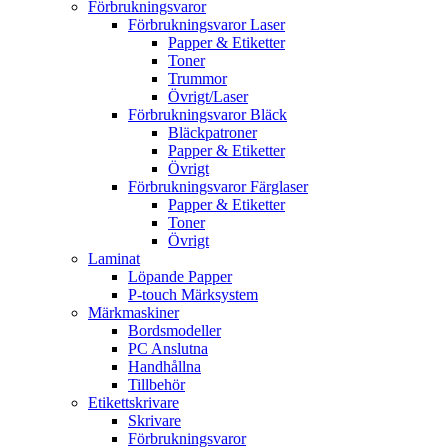
Förbrukningsvaror
Förbrukningsvaror Laser
Papper & Etiketter
Toner
Trummor
Övrigt/Laser
Förbrukningsvaror Bläck
Bläckpatroner
Papper & Etiketter
Övrigt
Förbrukningsvaror Färglaser
Papper & Etiketter
Toner
Övrigt
Laminat
Löpande Papper
P-touch Märksystem
Märkmaskiner
Bordsmodeller
PC Anslutna
Handhållna
Tillbehör
Etikettskrivare
Skrivare
Förbrukningsvaror