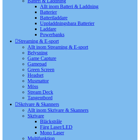
Batteri & Laddning
Allt inom Batteri & Laddning
Batterier
Batteriladdare
Uppladdningsbara Batterier
Laddare
Powerbanks
Streaming & E-sport
Allt inom Streaming & E-sport
Belysning
Game Capture
Gamepad
Green Screen
Headset
Musmattor
Möss
Stream Deck
Tangentbord
Skrivare & Skanners
Allt inom Skrivare & Skanners
Skrivare
Bläckstråle
Färg Laser/LED
Mono Laser
Multifunktion