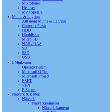
Mikrofoner
Headset
MP3 Spelare
Minne & Lagring
Allt inom Minne & Lagring
Compact Flash
HDD
Hårddiskar
Micro SD
NAS / DAS
SD
SSD
USB
Mjukvaror
Operativsystem
Microsoft Office
Microsoft Project
ESET
VPN
F-Secure
Nätverk & Batteri
Nätverk
Nätverkskameror
Nätverkskameror