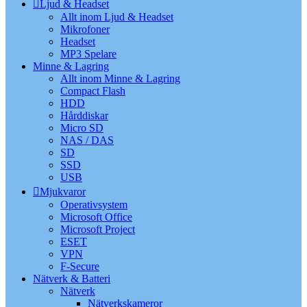
Ljud & Headset
Allt inom Ljud & Headset
Mikrofoner
Headset
MP3 Spelare
Minne & Lagring
Allt inom Minne & Lagring
Compact Flash
HDD
Hårddiskar
Micro SD
NAS / DAS
SD
SSD
USB
Mjukvaror
Operativsystem
Microsoft Office
Microsoft Project
ESET
VPN
F-Secure
Nätverk & Batteri
Nätverk
Nätverkskameror