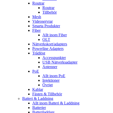
Routrar
Routrar
Tillbehör
Mesh
Videoservrar
Smarta Produkter
Fiber
Allt inom Fiber
OLT
Nätverkskort/adapters
Powerline Adapters
Trådlöst
Accesspunkter
USB Nätverksadapter
Antenner
PoE
Allt inom PoE
Injektioner
Övrigt
Kablar
Fästen & Tillbehör
Batteri & Laddning
Allt inom Batteri & Laddning
Batterier
Batteriladdare