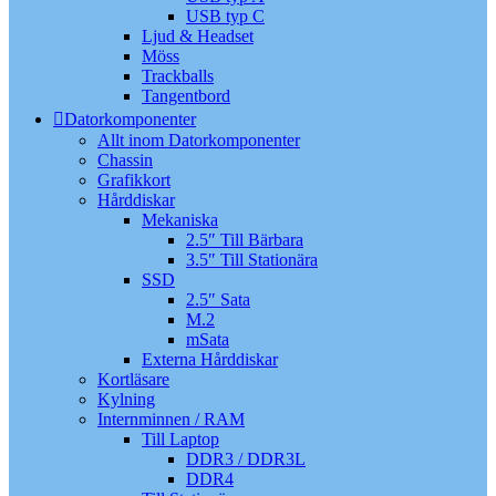
USB typ C
Ljud & Headset
Möss
Trackballs
Tangentbord
Datorkomponenter
Allt inom Datorkomponenter
Chassin
Grafikkort
Hårddiskar
Mekaniska
2.5″ Till Bärbara
3.5″ Till Stationära
SSD
2.5″ Sata
M.2
mSata
Externa Hårddiskar
Kortläsare
Kylning
Internminnen / RAM
Till Laptop
DDR3 / DDR3L
DDR4