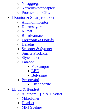
Nätaggregat
Nätverkskort/adapters
Processorer / CPU
Kontor & Smartprodukter
Allt inom Kontor
Dammsugare
Klimat
Brandvarnare
Elektroniska Dörrlås
Hänglås
Sensorer & Syrener
Smarta Produkter
Styrenheter
Lampor
Ficklampor
LED
Belysning
Personvård
Eltandborste
Ljud & Headset
Allt inom Ljud & Headset
Mikrofoner
Headset
MP3 Spelare