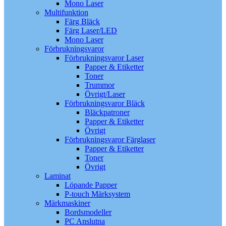
Mono Laser
Multifunktion
Färg Bläck
Färg Laser/LED
Mono Laser
Förbrukningsvaror
Förbrukningsvaror Laser
Papper & Etiketter
Toner
Trummor
Övrigt/Laser
Förbrukningsvaror Bläck
Bläckpatroner
Papper & Etiketter
Övrigt
Förbrukningsvaror Färglaser
Papper & Etiketter
Toner
Övrigt
Laminat
Löpande Papper
P-touch Märksystem
Märkmaskiner
Bordsmodeller
PC Anslutna