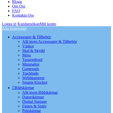
Blogg
Om Oss
FAQ
Kontakta Oss
Logga in
Kundansökan
Mitt konto
Alla Kategorier
Accessoarer & Tillbehör
Allt inom Accessoarer & Tillbehör
Väskor
Skal & Skydd
Möss
Tangentbord
Musmattor
Gamepads
Trackballs
Webbkameror
Smarta Klockor
Bildskärmar
Allt inom Bildskärmar
Datorskärmar
Digital Signage
Fästen & Stativ
Pekskärmar