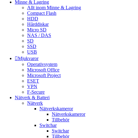
Minne & Lagring
Allt inom Minne & Lagring
Compact Flash
HDD
Hårddiskar
Micro SD
NAS / DAS
SD
SSD
USB
Mjukvaror
Operativsystem
Microsoft Office
Microsoft Project
ESET
VPN
F-Secure
Nätverk & Batteri
Nätverk
Nätverkskameror
Nätverkskameror
Tillbehör
Switchar
Switchar
Tillbehör