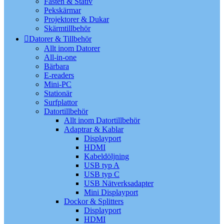
Fästen & Stativ
Pekskärmar
Projektorer & Dukar
Skärmtillbehör
Datorer & Tillbehör
Allt inom Datorer
All-in-one
Bärbara
E-readers
Mini-PC
Stationär
Surfplattor
Datortillbehör
Allt inom Datortillbehör
Adaptrar & Kablar
Displayport
HDMI
Kabeldöljning
USB typ A
USB typ C
USB Nätverksadapter
Mini Displayport
Dockor & Splitters
Displayport
HDMI