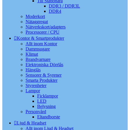
Till Stationära
DDR3 / DDR3L
DDR4
Moderkort
Nätaggregat
Nätverkskort/adapters
Processorer / CPU
Kontor & Smartprodukter
Allt inom Kontor
Dammsugare
Klimat
Brandvarnare
Elektroniska Dörrlås
Hänglås
Sensorer & Syrener
Smarta Produkter
Styrenheter
Lampor
Ficklampor
LED
Belysning
Personvård
Eltandborste
Ljud & Headset
Allt inom Ljud & Headset