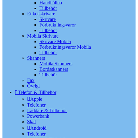
Handhållna
Tillbehör
Etikettskrivare
Skrivare
Förbrukningsvaror
Tillbehör
Mobila Skrivare
Skrivare Mobila
Förbrukningsvaror Mobila
Tillbehör
Skanners
Mobila Skanners
Bordsskanners
Tillbehör
Fax
Övrigt
Telefon & Tillbehör
Apple
Telefoner
Laddare & Tillbehör
Powerbank
Skal
Android
Telefoner