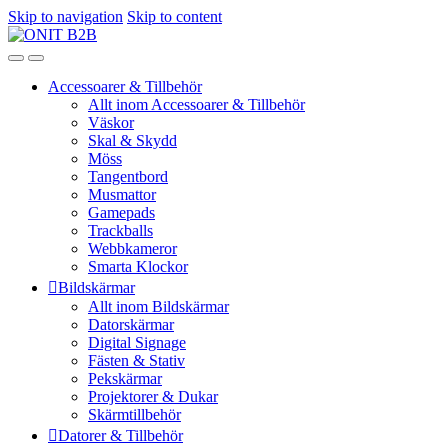
Skip to navigation
Skip to content
Accessoarer & Tillbehör
Allt inom Accessoarer & Tillbehör
Väskor
Skal & Skydd
Möss
Tangentbord
Musmattor
Gamepads
Trackballs
Webbkameror
Smarta Klockor
Bildskärmar
Allt inom Bildskärmar
Datorskärmar
Digital Signage
Fästen & Stativ
Pekskärmar
Projektorer & Dukar
Skärmtillbehör
Datorer & Tillbehör