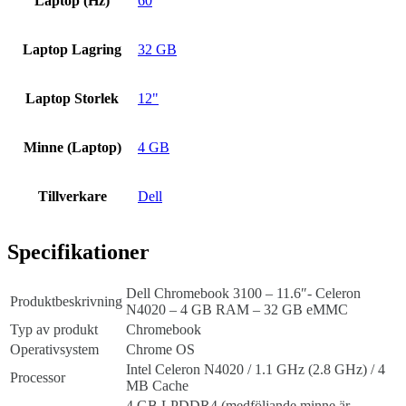
Laptop (Hz)
60
Laptop Lagring
32 GB
Laptop Storlek
12"
Minne (Laptop)
4 GB
Tillverkare
Dell
Specifikationer
Dell Chromebook 3100 – 11.6″- Celeron
Produktbeskrivning
N4020 – 4 GB RAM – 32 GB eMMC
Typ av produkt
Chromebook
Operativsystem
Chrome OS
Intel Celeron N4020 / 1.1 GHz (2.8 GHz) / 4
Processor
MB Cache
4 GB LPDDR4 (medföljande minne är