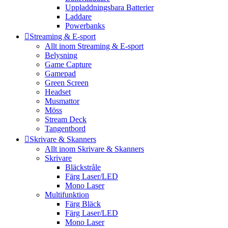
Uppladdningsbara Batterier
Laddare
Powerbanks
Streaming & E-sport
Allt inom Streaming & E-sport
Belysning
Game Capture
Gamepad
Green Screen
Headset
Musmattor
Möss
Stream Deck
Tangentbord
Skrivare & Skanners
Allt inom Skrivare & Skanners
Skrivare
Bläckstråle
Färg Laser/LED
Mono Laser
Multifunktion
Färg Bläck
Färg Laser/LED
Mono Laser