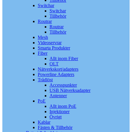
Tillbehör
Switchar
Switchar
Tillbehör
Routrar
Routrar
Tillbehör
Mesh
Videoservrar
Smarta Produkter
Fiber
Allt inom Fiber
OLT
Nätverkskort/adapters
Powerline Adapters
Trådlöst
Accesspunkter
USB Nätverksadapter
Antenner
PoE
Allt inom PoE
Injektioner
Övrigt
Kablar
Fästen & Tillbehör