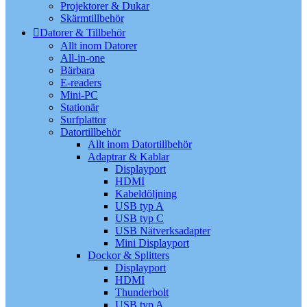
Projektorer & Dukar
Skärmtillbehör
Datorer & Tillbehör
Allt inom Datorer
All-in-one
Bärbara
E-readers
Mini-PC
Stationär
Surfplattor
Datortillbehör
Allt inom Datortillbehör
Adaptrar & Kablar
Displayport
HDMI
Kabeldöljning
USB typ A
USB typ C
USB Nätverksadapter
Mini Displayport
Dockor & Splitters
Displayport
HDMI
Thunderbolt
USB typ A