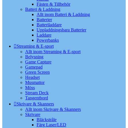
Fästen & Tillbehör
Batteri & Laddning
Allt inom Batteri & Laddning
Batterier
Batteriladdare
Uppladdningsbara Batterier
Laddare
Powerbanks
Streaming & E-sport
Allt inom Streaming & E-sport
Belysning
Game Capture
Gamepad
Green Screen
Headset
Musmattor
Möss
Stream Deck
Tangentbord
Skrivare & Skanners
Allt inom Skrivare & Skanners
Skrivare
Bläckstråle
Färg Laser/LED