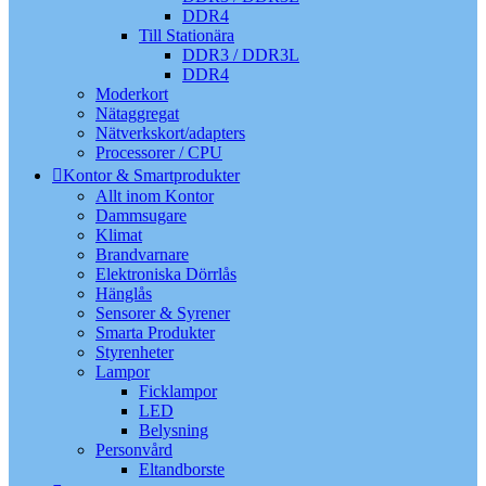
DDR4
Till Stationära
DDR3 / DDR3L
DDR4
Moderkort
Nätaggregat
Nätverkskort/adapters
Processorer / CPU
Kontor & Smartprodukter
Allt inom Kontor
Dammsugare
Klimat
Brandvarnare
Elektroniska Dörrlås
Hänglås
Sensorer & Syrener
Smarta Produkter
Styrenheter
Lampor
Ficklampor
LED
Belysning
Personvård
Eltandborste