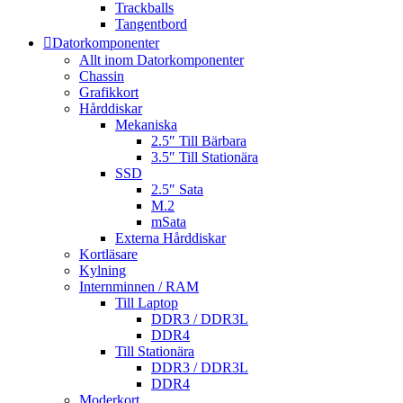
Trackballs
Tangentbord
Datorkomponenter
Allt inom Datorkomponenter
Chassin
Grafikkort
Hårddiskar
Mekaniska
2.5″ Till Bärbara
3.5″ Till Stationära
SSD
2.5″ Sata
M.2
mSata
Externa Hårddiskar
Kortläsare
Kylning
Internminnen / RAM
Till Laptop
DDR3 / DDR3L
DDR4
Till Stationära
DDR3 / DDR3L
DDR4
Moderkort