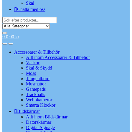
Skal
Chatta med oss
Search
for:
0
0,00
kr
Accessoarer & Tillbehör
Allt inom Accessoarer & Tillbehör
Väskor
Skal & Skydd
Möss
Tangentbord
Musmattor
Gamepads
Trackballs
Webbkameror
Smarta Klockor
Bildskärmar
Allt inom Bildskärmar
Datorskärmar
Digital Signage