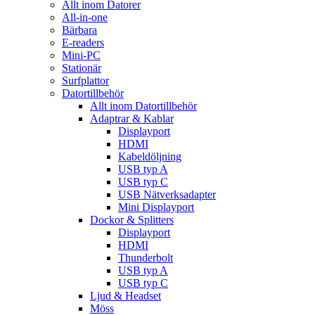
Allt inom Datorer
All-in-one
Bärbara
E-readers
Mini-PC
Stationär
Surfplattor
Datortillbehör
Allt inom Datortillbehör
Adaptrar & Kablar
Displayport
HDMI
Kabeldöljning
USB typ A
USB typ C
USB Nätverksadapter
Mini Displayport
Dockor & Splitters
Displayport
HDMI
Thunderbolt
USB typ A
USB typ C
Ljud & Headset
Möss