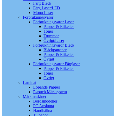
Färg Bläck
Färg Laser/LED
Mono Laser
Förbrukningsvaror
Förbrukningsvaror Laser
Papper & Etiketter
Toner
Trummor
Övrigt/Laser
Förbrukningsvaror Bläck
Bläckpatroner
Papper & Etiketter
Övrigt
Förbrukningsvaror Färglaser
Papper & Etiketter
Toner
Övrigt
Laminat
Löpande Papper
P-touch Märksystem
Märkmaskiner
Bordsmodeller
PC Anslutna
Handhållna
Tillbehör