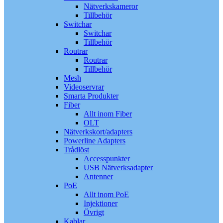
Nätverkskameror
Tillbehör
Switchar
Switchar
Tillbehör
Routrar
Routrar
Tillbehör
Mesh
Videoservrar
Smarta Produkter
Fiber
Allt inom Fiber
OLT
Nätverkskort/adapters
Powerline Adapters
Trådlöst
Accesspunkter
USB Nätverksadapter
Antenner
PoE
Allt inom PoE
Injektioner
Övrigt
Kablar