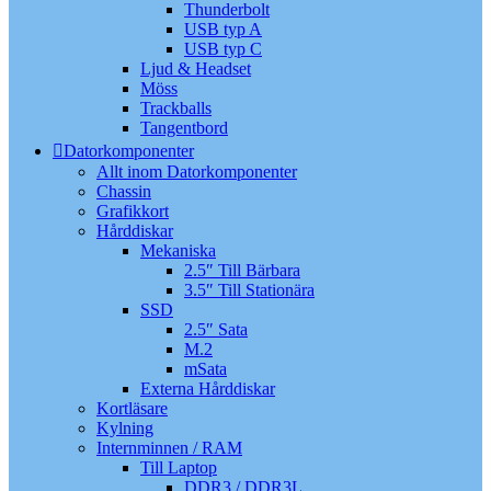
Thunderbolt
USB typ A
USB typ C
Ljud & Headset
Möss
Trackballs
Tangentbord
Datorkomponenter
Allt inom Datorkomponenter
Chassin
Grafikkort
Hårddiskar
Mekaniska
2.5″ Till Bärbara
3.5″ Till Stationära
SSD
2.5″ Sata
M.2
mSata
Externa Hårddiskar
Kortläsare
Kylning
Internminnen / RAM
Till Laptop
DDR3 / DDR3L