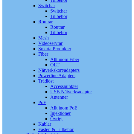
Tillbehör
Switchar
Switchar
Tillbehör
Routrar
Routrar
Tillbehör
Mesh
Videoservrar
Smarta Produkter
Fiber
Allt inom Fiber
OLT
Nätverkskort/adapters
Powerline Adapters
Trådlöst
Accesspunkter
USB Nätverksadapter
Antenner
PoE
Allt inom PoE
Injektioner
Övrigt
Kablar
Fästen & Tillbehör