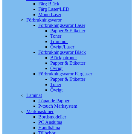
Färg Bläck
Färg Laser/LED
Mono Laser
Förbrukningsvaror
Förbrukningsvaror Laser
Papper & Etiketter
Toner
Trummor
Övrigt/Laser
Förbrukningsvaror Bläck
Bläckpatroner
Papper & Etiketter
Övrigt
Förbrukningsvaror Färglaser
Papper & Etiketter
Toner
Övrigt
Laminat
Löpande Papper
P-touch Märksystem
Märkmaskiner
Bordsmodeller
PC Anslutna
Handhållna
Tillbehör