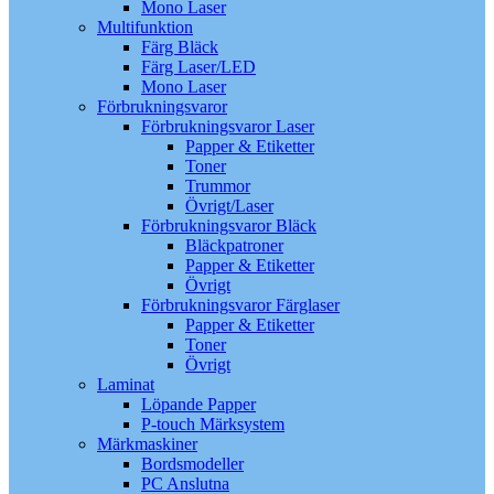
Mono Laser
Multifunktion
Färg Bläck
Färg Laser/LED
Mono Laser
Förbrukningsvaror
Förbrukningsvaror Laser
Papper & Etiketter
Toner
Trummor
Övrigt/Laser
Förbrukningsvaror Bläck
Bläckpatroner
Papper & Etiketter
Övrigt
Förbrukningsvaror Färglaser
Papper & Etiketter
Toner
Övrigt
Laminat
Löpande Papper
P-touch Märksystem
Märkmaskiner
Bordsmodeller
PC Anslutna