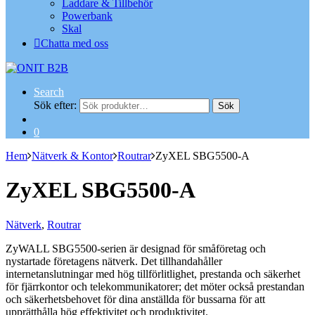
Laddare & Tillbehör
Powerbank
Skal
Chatta med oss
Search
Sök efter:
Sök
0
Hem
Nätverk & Kontor
Routrar
ZyXEL SBG5500-A
ZyXEL SBG5500-A
Nätverk
,
Routrar
ZyWALL SBG5500-serien är designad för småföretag och
nystartade företagens nätverk. Det tillhandahåller
internetanslutningar med hög tillförlitlighet, prestanda och säkerhet
för fjärrkontor och telekommunikatorer; det möter också prestandan
och säkerhetsbehovet för dina anställda för bussarna för att
upprätthålla hög effektivitet och produktivitet.