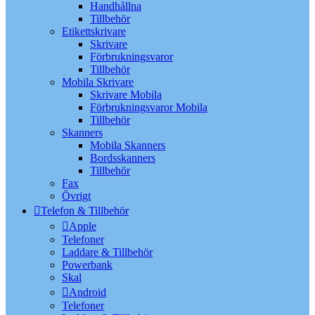
Handhållna
Tillbehör
Etikettskrivare
Skrivare
Förbrukningsvaror
Tillbehör
Mobila Skrivare
Skrivare Mobila
Förbrukningsvaror Mobila
Tillbehör
Skanners
Mobila Skanners
Bordsskanners
Tillbehör
Fax
Övrigt
Telefon & Tillbehör
Apple
Telefoner
Laddare & Tillbehör
Powerbank
Skal
Android
Telefoner