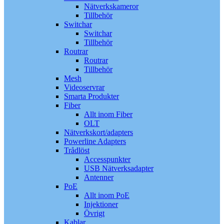
Nätverkskameror
Tillbehör
Switchar
Switchar
Tillbehör
Routrar
Routrar
Tillbehör
Mesh
Videoservrar
Smarta Produkter
Fiber
Allt inom Fiber
OLT
Nätverkskort/adapters
Powerline Adapters
Trådlöst
Accesspunkter
USB Nätverksadapter
Antenner
PoE
Allt inom PoE
Injektioner
Övrigt
Kablar