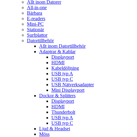
Allt inom Datorer
All-in-one
Bärbara
E-readers
Mini-PC
Stationär
Surfplattor
Datortillbehör
Allt inom Datortillbehör
Adaptrar & Kablar
Displayport
HDMI
Kabeldöljning
USB typ A
USB typ C
USB Nätverksadapter
Mini Displayport
Dockor & Splitters
Displayport
HDMI
Thunderbolt
USB typ A
USB typ C
Ljud & Headset
Möss