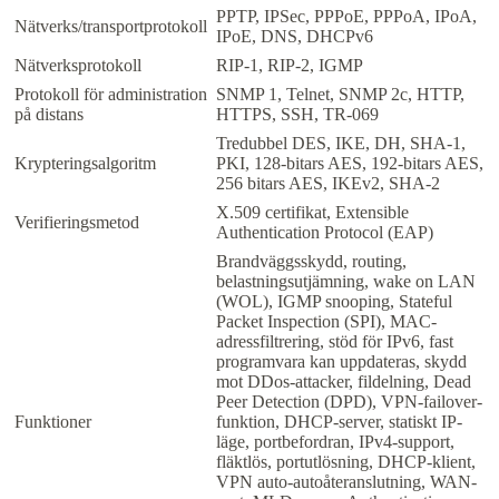
PPTP, IPSec, PPPoE, PPPoA, IPoA,
Nätverks/transportprotokoll
IPoE, DNS, DHCPv6
Nätverksprotokoll
RIP-1, RIP-2, IGMP
Protokoll för administration
SNMP 1, Telnet, SNMP 2c, HTTP,
på distans
HTTPS, SSH, TR-069
Tredubbel DES, IKE, DH, SHA-1,
Krypteringsalgoritm
PKI, 128-bitars AES, 192-bitars AES,
256 bitars AES, IKEv2, SHA-2
X.509 certifikat, Extensible
Verifieringsmetod
Authentication Protocol (EAP)
Brandväggsskydd, routing,
belastningsutjämning, wake on LAN
(WOL), IGMP snooping, Stateful
Packet Inspection (SPI), MAC-
adressfiltrering, stöd för IPv6, fast
programvara kan uppdateras, skydd
mot DDos-attacker, fildelning, Dead
Peer Detection (DPD), VPN-failover-
Funktioner
funktion, DHCP-server, statiskt IP-
läge, portbefordran, IPv4-support,
fläktlös, portutlösning, DHCP-klient,
VPN auto-autoåteranslutning, WAN-