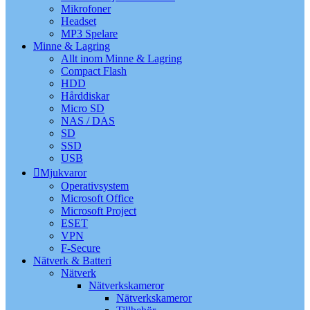
Mikrofoner
Headset
MP3 Spelare
Minne & Lagring
Allt inom Minne & Lagring
Compact Flash
HDD
Hårddiskar
Micro SD
NAS / DAS
SD
SSD
USB
Mjukvaror
Operativsystem
Microsoft Office
Microsoft Project
ESET
VPN
F-Secure
Nätverk & Batteri
Nätverk
Nätverkskameror
Nätverkskameror