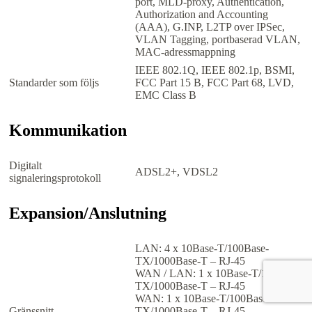
port, MLD-proxy, Authentication,
Authorization and Accounting
(AAA), G.INP, L2TP over IPSec,
VLAN Tagging, portbaserad VLAN,
MAC-adressmappning
IEEE 802.1Q, IEEE 802.1p, BSMI,
Standarder som följs
FCC Part 15 B, FCC Part 68, LVD,
EMC Class B
Kommunikation
Digitalt
ADSL2+, VDSL2
signaleringsprotokoll
Expansion/Anslutning
LAN: 4 x 10Base-T/100Base-
TX/1000Base-T – RJ-45
WAN / LAN: 1 x 10Base-T/100Base-
TX/1000Base-T – RJ-45
WAN: 1 x 10Base-T/100Base-
Gränssnitt
TX/1000Base-T – RJ-45