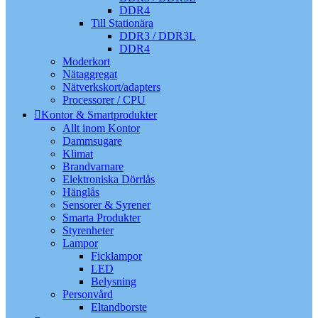
DDR4
Till Stationära
DDR3 / DDR3L
DDR4
Moderkort
Nätaggregat
Nätverkskort/adapters
Processorer / CPU
Kontor & Smartprodukter
Allt inom Kontor
Dammsugare
Klimat
Brandvarnare
Elektroniska Dörrlås
Hänglås
Sensorer & Syrener
Smarta Produkter
Styrenheter
Lampor
Ficklampor
LED
Belysning
Personvård
Eltandborste