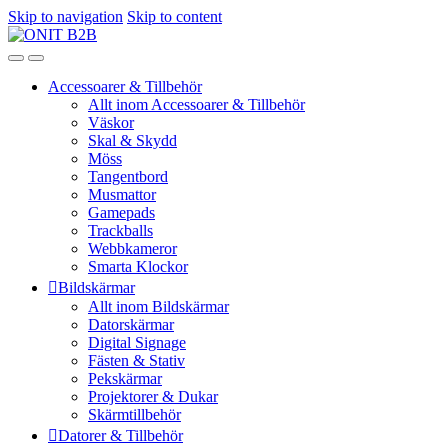
Skip to navigation
Skip to content
Accessoarer & Tillbehör
Allt inom Accessoarer & Tillbehör
Väskor
Skal & Skydd
Möss
Tangentbord
Musmattor
Gamepads
Trackballs
Webbkameror
Smarta Klockor
Bildskärmar
Allt inom Bildskärmar
Datorskärmar
Digital Signage
Fästen & Stativ
Pekskärmar
Projektorer & Dukar
Skärmtillbehör
Datorer & Tillbehör