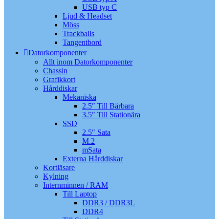
USB typ C
Ljud & Headset
Möss
Trackballs
Tangentbord
Datorkomponenter
Allt inom Datorkomponenter
Chassin
Grafikkort
Hårddiskar
Mekaniska
2.5″ Till Bärbara
3.5″ Till Stationära
SSD
2.5″ Sata
M.2
mSata
Externa Hårddiskar
Kortläsare
Kylning
Internminnen / RAM
Till Laptop
DDR3 / DDR3L
DDR4