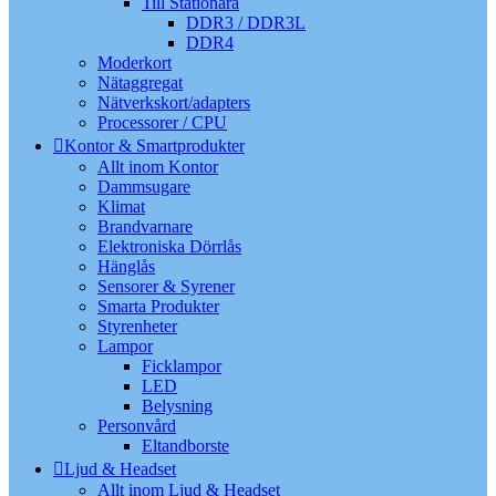
Till Stationära
DDR3 / DDR3L
DDR4
Moderkort
Nätaggregat
Nätverkskort/adapters
Processorer / CPU
Kontor & Smartprodukter
Allt inom Kontor
Dammsugare
Klimat
Brandvarnare
Elektroniska Dörrlås
Hänglås
Sensorer & Syrener
Smarta Produkter
Styrenheter
Lampor
Ficklampor
LED
Belysning
Personvård
Eltandborste
Ljud & Headset
Allt inom Ljud & Headset