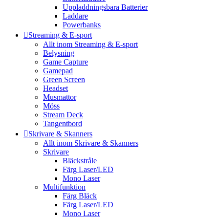
Uppladdningsbara Batterier
Laddare
Powerbanks
Streaming & E-sport
Allt inom Streaming & E-sport
Belysning
Game Capture
Gamepad
Green Screen
Headset
Musmattor
Möss
Stream Deck
Tangentbord
Skrivare & Skanners
Allt inom Skrivare & Skanners
Skrivare
Bläckstråle
Färg Laser/LED
Mono Laser
Multifunktion
Färg Bläck
Färg Laser/LED
Mono Laser