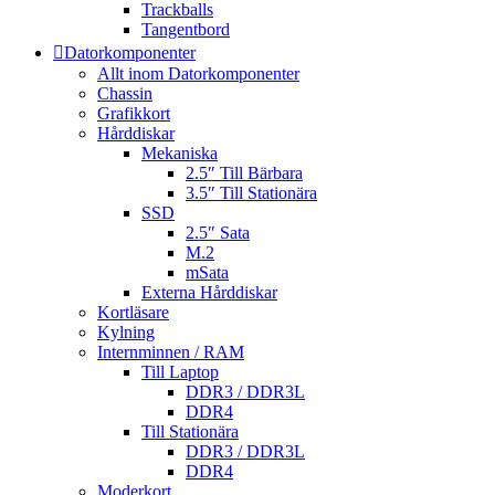
Trackballs
Tangentbord
Datorkomponenter
Allt inom Datorkomponenter
Chassin
Grafikkort
Hårddiskar
Mekaniska
2.5″ Till Bärbara
3.5″ Till Stationära
SSD
2.5″ Sata
M.2
mSata
Externa Hårddiskar
Kortläsare
Kylning
Internminnen / RAM
Till Laptop
DDR3 / DDR3L
DDR4
Till Stationära
DDR3 / DDR3L
DDR4
Moderkort