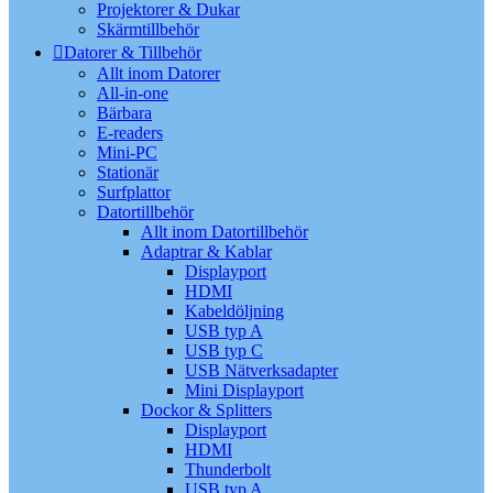
Projektorer & Dukar
Skärmtillbehör
Datorer & Tillbehör
Allt inom Datorer
All-in-one
Bärbara
E-readers
Mini-PC
Stationär
Surfplattor
Datortillbehör
Allt inom Datortillbehör
Adaptrar & Kablar
Displayport
HDMI
Kabeldöljning
USB typ A
USB typ C
USB Nätverksadapter
Mini Displayport
Dockor & Splitters
Displayport
HDMI
Thunderbolt
USB typ A