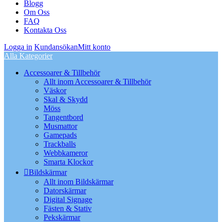
Blogg
Om Oss
FAQ
Kontakta Oss
Logga in
Kundansökan
Mitt konto
Alla Kategorier
Accessoarer & Tillbehör
Allt inom Accessoarer & Tillbehör
Väskor
Skal & Skydd
Möss
Tangentbord
Musmattor
Gamepads
Trackballs
Webbkameror
Smarta Klockor
Bildskärmar
Allt inom Bildskärmar
Datorskärmar
Digital Signage
Fästen & Stativ
Pekskärmar