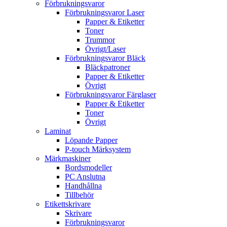
Förbrukningsvaror
Förbrukningsvaror Laser
Papper & Etiketter
Toner
Trummor
Övrigt/Laser
Förbrukningsvaror Bläck
Bläckpatroner
Papper & Etiketter
Övrigt
Förbrukningsvaror Färglaser
Papper & Etiketter
Toner
Övrigt
Laminat
Löpande Papper
P-touch Märksystem
Märkmaskiner
Bordsmodeller
PC Anslutna
Handhållna
Tillbehör
Etikettskrivare
Skrivare
Förbrukningsvaror