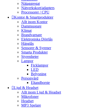
Nätaggregat
Nätverkskort/adapters
Processorer / CPU
Kontor & Smartprodukter
Allt inom Kontor
Dammsugare
Klimat
Brandvarnare
Elektroniska Dörrlås
Hänglås
Sensorer & Syrener
Smarta Produkter
Styrenheter
Lampor
Ficklampor
LED
Belysning
Personvård
Eltandborste
Ljud & Headset
Allt inom Ljud & Headset
Mikrofoner
Headset
MP3 Spelare