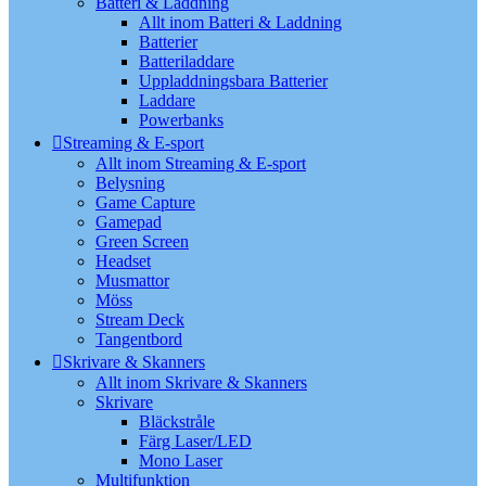
Batteri & Laddning
Allt inom Batteri & Laddning
Batterier
Batteriladdare
Uppladdningsbara Batterier
Laddare
Powerbanks
Streaming & E-sport
Allt inom Streaming & E-sport
Belysning
Game Capture
Gamepad
Green Screen
Headset
Musmattor
Möss
Stream Deck
Tangentbord
Skrivare & Skanners
Allt inom Skrivare & Skanners
Skrivare
Bläckstråle
Färg Laser/LED
Mono Laser
Multifunktion