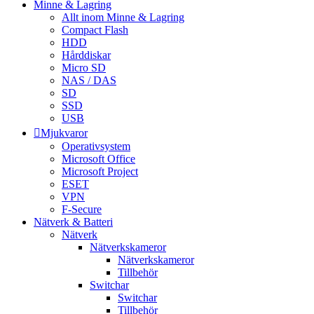
Minne & Lagring
Allt inom Minne & Lagring
Compact Flash
HDD
Hårddiskar
Micro SD
NAS / DAS
SD
SSD
USB
Mjukvaror
Operativsystem
Microsoft Office
Microsoft Project
ESET
VPN
F-Secure
Nätverk & Batteri
Nätverk
Nätverkskameror
Nätverkskameror
Tillbehör
Switchar
Switchar
Tillbehör