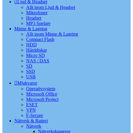
Ljud & Headset
Allt inom Ljud & Headset
Mikrofoner
Headset
MP3 Spelare
Minne & Lagring
Allt inom Minne & Lagring
Compact Flash
HDD
Hårddiskar
Micro SD
NAS / DAS
SD
SSD
USB
Mjukvaror
Operativsystem
Microsoft Office
Microsoft Project
ESET
VPN
F-Secure
Nätverk & Batteri
Nätverk
Nätverkskameror