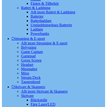
Fästen & Tillbehör
Batteri & Laddning
Allt inom Batteri & Laddning
Batterier
Batteriladdare
Uppladdningsbara Batterier
Laddare
Powerbanks
Streaming & E-sport
Allt inom Streaming & E-sport
Belysning
Game Capture
Gamepad
Green Screen
Headset
Musmattor
Möss
Stream Deck
Tangentbord
Skrivare & Skanners
Allt inom Skrivare & Skanners
Skrivare
Bläckstråle
Färg Laser/LED