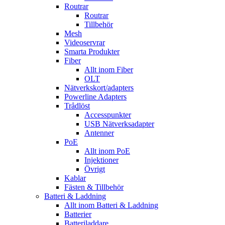
Routrar
Routrar
Tillbehör
Mesh
Videoservrar
Smarta Produkter
Fiber
Allt inom Fiber
OLT
Nätverkskort/adapters
Powerline Adapters
Trådlöst
Accesspunkter
USB Nätverksadapter
Antenner
PoE
Allt inom PoE
Injektioner
Övrigt
Kablar
Fästen & Tillbehör
Batteri & Laddning
Allt inom Batteri & Laddning
Batterier
Batteriladdare