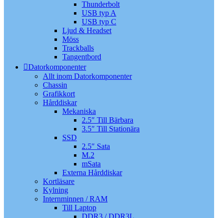
Thunderbolt
USB typ A
USB typ C
Ljud & Headset
Möss
Trackballs
Tangentbord
Datorkomponenter
Allt inom Datorkomponenter
Chassin
Grafikkort
Hårddiskar
Mekaniska
2.5″ Till Bärbara
3.5″ Till Stationära
SSD
2.5″ Sata
M.2
mSata
Externa Hårddiskar
Kortläsare
Kylning
Internminnen / RAM
Till Laptop
DDR3 / DDR3L