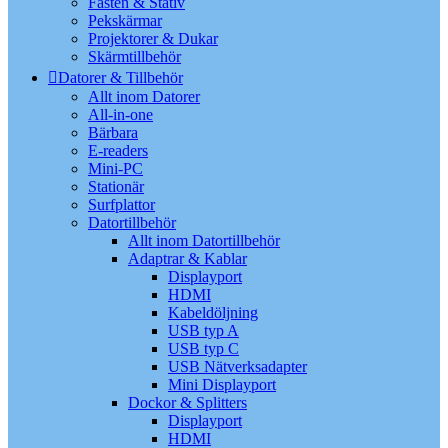
Fästen & Stativ
Pekskärmar
Projektorer & Dukar
Skärmtillbehör
Datorer & Tillbehör
Allt inom Datorer
All-in-one
Bärbara
E-readers
Mini-PC
Stationär
Surfplattor
Datortillbehör
Allt inom Datortillbehör
Adaptrar & Kablar
Displayport
HDMI
Kabeldöljning
USB typ A
USB typ C
USB Nätverksadapter
Mini Displayport
Dockor & Splitters
Displayport
HDMI