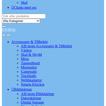
Skal
Chatta med oss
Search
for:
0
0,00
kr
Accessoarer & Tillbehör
Allt inom Accessoarer & Tillbehör
Väskor
Skal & Skydd
Möss
Tangentbord
Musmattor
Gamepads
Trackballs
Webbkameror
Smarta Klockor
Bildskärmar
Allt inom Bildskärmar
Datorskärmar
Digital Signage