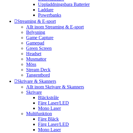
Uppladdningsbara Batterier
Laddare
Powerbanks
Streaming & E-sport
Allt inom Streaming & E-sport
Belysning
Game Capture
Gamepad
Green Screen
Headset
Musmattor
Möss
Stream Deck
Tangentbord
Skrivare & Skanners
Allt inom Skrivare & Skanners
Skrivare
Bläckstråle
Färg Laser/LED
Mono Laser
Multifunktion
Färg Bläck
Färg Laser/LED
Mono Laser