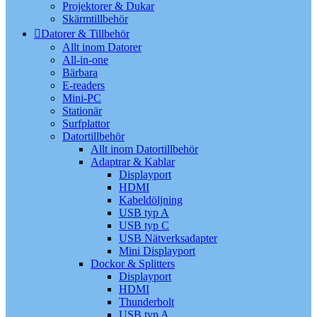
Projektorer & Dukar
Skärmtillbehör
Datorer & Tillbehör
Allt inom Datorer
All-in-one
Bärbara
E-readers
Mini-PC
Stationär
Surfplattor
Datortillbehör
Allt inom Datortillbehör
Adaptrar & Kablar
Displayport
HDMI
Kabeldöljning
USB typ A
USB typ C
USB Nätverksadapter
Mini Displayport
Dockor & Splitters
Displayport
HDMI
Thunderbolt
USB typ A