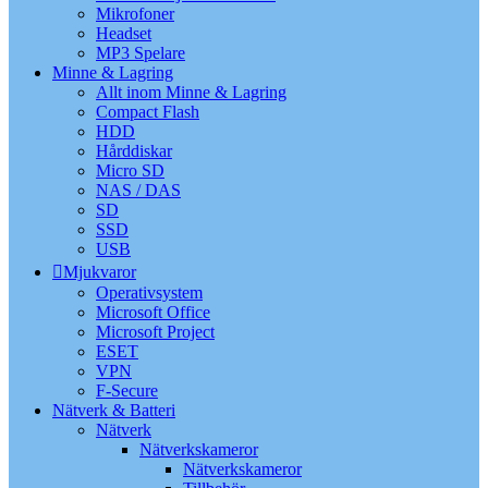
Mikrofoner
Headset
MP3 Spelare
Minne & Lagring
Allt inom Minne & Lagring
Compact Flash
HDD
Hårddiskar
Micro SD
NAS / DAS
SD
SSD
USB
Mjukvaror
Operativsystem
Microsoft Office
Microsoft Project
ESET
VPN
F-Secure
Nätverk & Batteri
Nätverk
Nätverkskameror
Nätverkskameror