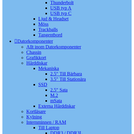
Thunderbolt
USB typ A
USB typ C
Ljud & Headset
Möss
Trackballs
Tangentbord
Datorkomponenter
Allt inom Datorkomponenter
Chassin
Grafikkort
Hårddiskar
Mekaniska
2.5″ Till Bärbara
3.5″ Till Stationära
SSD
2.5″ Sata
M.2
mSata
Externa Hårddiskar
Kortläsare
Kylning
Internminnen / RAM
Till Laptop
DDR3 / DDR3L