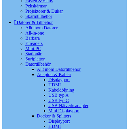
Fästen & Stativ
Pekskärmar
Projektorer & Dukar
Skärmtillbehör
Datorer & Tillbehör
Allt inom Datorer
All-in-one
Bärbara
E-readers
Mini-PC
Stationär
Surfplattor
Datortillbehör
Allt inom Datortillbehör
Adaptrar & Kablar
Displayport
HDMI
Kabeldöljning
USB typ A
USB typ C
USB Nätverksadapter
Mini Displayport
Dockor & Splitters
Displayport
HDMI