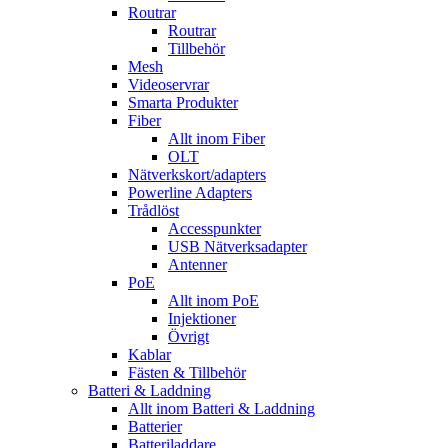
Routrar
Routrar
Tillbehör
Mesh
Videoservrar
Smarta Produkter
Fiber
Allt inom Fiber
OLT
Nätverkskort/adapters
Powerline Adapters
Trådlöst
Accesspunkter
USB Nätverksadapter
Antenner
PoE
Allt inom PoE
Injektioner
Övrigt
Kablar
Fästen & Tillbehör
Batteri & Laddning
Allt inom Batteri & Laddning
Batterier
Batteriladdare