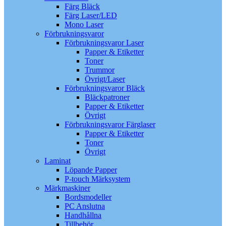
Färg Bläck
Färg Laser/LED
Mono Laser
Förbrukningsvaror
Förbrukningsvaror Laser
Papper & Etiketter
Toner
Trummor
Övrigt/Laser
Förbrukningsvaror Bläck
Bläckpatroner
Papper & Etiketter
Övrigt
Förbrukningsvaror Färglaser
Papper & Etiketter
Toner
Övrigt
Laminat
Löpande Papper
P-touch Märksystem
Märkmaskiner
Bordsmodeller
PC Anslutna
Handhållna
Tillbehör