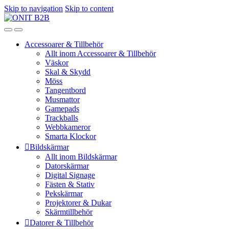
Skip to navigation
Skip to content
Accessoarer & Tillbehör
Allt inom Accessoarer & Tillbehör
Väskor
Skal & Skydd
Möss
Tangentbord
Musmattor
Gamepads
Trackballs
Webbkameror
Smarta Klockor
Bildskärmar
Allt inom Bildskärmar
Datorskärmar
Digital Signage
Fästen & Stativ
Pekskärmar
Projektorer & Dukar
Skärmtillbehör
Datorer & Tillbehör