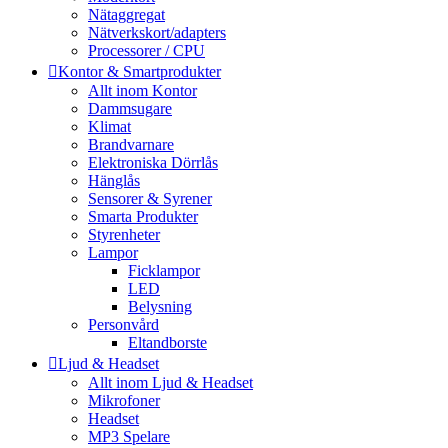
Nätaggregat
Nätverkskort/adapters
Processorer / CPU
Kontor & Smartprodukter
Allt inom Kontor
Dammsugare
Klimat
Brandvarnare
Elektroniska Dörrlås
Hänglås
Sensorer & Syrener
Smarta Produkter
Styrenheter
Lampor
Ficklampor
LED
Belysning
Personvård
Eltandborste
Ljud & Headset
Allt inom Ljud & Headset
Mikrofoner
Headset
MP3 Spelare