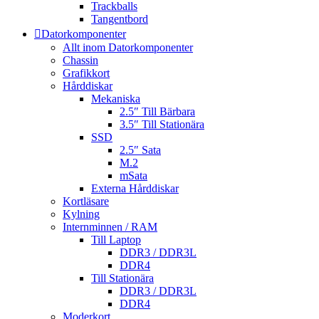
Trackballs
Tangentbord
Datorkomponenter
Allt inom Datorkomponenter
Chassin
Grafikkort
Hårddiskar
Mekaniska
2.5″ Till Bärbara
3.5″ Till Stationära
SSD
2.5″ Sata
M.2
mSata
Externa Hårddiskar
Kortläsare
Kylning
Internminnen / RAM
Till Laptop
DDR3 / DDR3L
DDR4
Till Stationära
DDR3 / DDR3L
DDR4
Moderkort