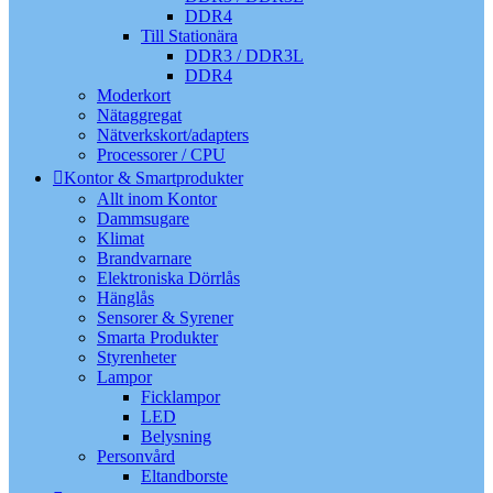
DDR4
Till Stationära
DDR3 / DDR3L
DDR4
Moderkort
Nätaggregat
Nätverkskort/adapters
Processorer / CPU
Kontor & Smartprodukter
Allt inom Kontor
Dammsugare
Klimat
Brandvarnare
Elektroniska Dörrlås
Hänglås
Sensorer & Syrener
Smarta Produkter
Styrenheter
Lampor
Ficklampor
LED
Belysning
Personvård
Eltandborste