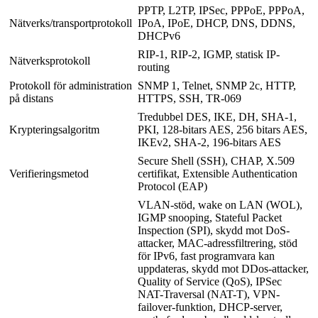
PPTP, L2TP, IPSec, PPPoE, PPPoA,
Nätverks/transportprotokoll
IPoA, IPoE, DHCP, DNS, DDNS,
DHCPv6
RIP-1, RIP-2, IGMP, statisk IP-
Nätverksprotokoll
routing
Protokoll för administration
SNMP 1, Telnet, SNMP 2c, HTTP,
på distans
HTTPS, SSH, TR-069
Tredubbel DES, IKE, DH, SHA-1,
Krypteringsalgoritm
PKI, 128-bitars AES, 256 bitars AES,
IKEv2, SHA-2, 196-bitars AES
Secure Shell (SSH), CHAP, X.509
Verifieringsmetod
certifikat, Extensible Authentication
Protocol (EAP)
VLAN-stöd, wake on LAN (WOL),
IGMP snooping, Stateful Packet
Inspection (SPI), skydd mot DoS-
attacker, MAC-adressfiltrering, stöd
för IPv6, fast programvara kan
uppdateras, skydd mot DDos-attacker,
Quality of Service (QoS), IPSec
NAT-Traversal (NAT-T), VPN-
failover-funktion, DHCP-server,