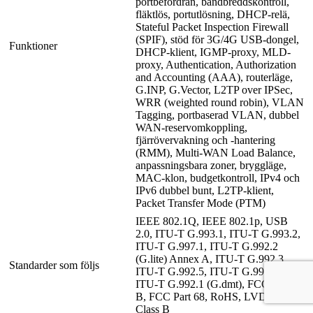
portbefordran, bandbreddskontroll,
fläktlös, portutlösning, DHCP-relä,
Stateful Packet Inspection Firewall
(SPIF), stöd för 3G/4G USB-dongel,
Funktioner
DHCP-klient, IGMP-proxy, MLD-
proxy, Authentication, Authorization
and Accounting (AAA), routerläge,
G.INP, G.Vector, L2TP over IPSec,
WRR (weighted round robin), VLAN
Tagging, portbaserad VLAN, dubbel
WAN-reservomkoppling,
fjärrövervakning och -hantering
(RMM), Multi-WAN Load Balance,
anpassningsbara zoner, bryggläge,
MAC-klon, budgetkontroll, IPv4 och
IPv6 dubbel bunt, L2TP-klient,
Packet Transfer Mode (PTM)
IEEE 802.1Q, IEEE 802.1p, USB
2.0, ITU-T G.993.1, ITU-T G.993.2,
ITU-T G.997.1, ITU-T G.992.2
(G.lite) Annex A, ITU-T G.992.3,
Standarder som följs
ITU-T G.992.5, ITU-T G.994.1,
ITU-T G.992.1 (G.dmt), FCC Part 15
B, FCC Part 68, RoHS, LVD, EMC
Class B