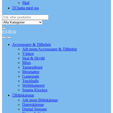
Skal
Chatta med oss
Search
for:
0
0,00
kr
Accessoarer & Tillbehör
Allt inom Accessoarer & Tillbehör
Väskor
Skal & Skydd
Möss
Tangentbord
Musmattor
Gamepads
Trackballs
Webbkameror
Smarta Klockor
Bildskärmar
Allt inom Bildskärmar
Datorskärmar
Digital Signage