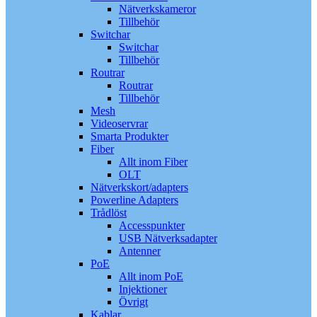
Nätverkskameror
Tillbehör
Switchar
Switchar
Tillbehör
Routrar
Routrar
Tillbehör
Mesh
Videoservrar
Smarta Produkter
Fiber
Allt inom Fiber
OLT
Nätverkskort/adapters
Powerline Adapters
Trådlöst
Accesspunkter
USB Nätverksadapter
Antenner
PoE
Allt inom PoE
Injektioner
Övrigt
Kablar