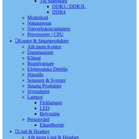
Till Stationära
DDR3 / DDR3L
DDR4
Moderkort
Nätaggregat
Nätverkskort/adapters
Processorer / CPU
Kontor & Smartprodukter
Allt inom Kontor
Dammsugare
Klimat
Brandvarnare
Elektroniska Dörrlås
Hänglås
Sensorer & Syrener
Smarta Produkter
Styrenheter
Lampor
Ficklampor
LED
Belysning
Personvård
Eltandborste
Ljud & Headset
Allt inom Ljud & Headset