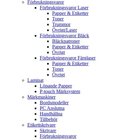
Förbrukningsvaror
Förbrukningsvaror Laser
Papper & Etiketter
Toner
Trummor
Övrigt/Laser
Förbrukningsvaror Bläck
Bläckpatroner
Papper & Etiketter
Övrigt
Förbrukningsvaror Färglaser
Papper & Etiketter
Toner
Övrigt
Laminat
Löpande Papper
P-touch Märksystem
Märkmaskiner
Bordsmodeller
PC Anslutna
Handhållna
Tillbehör
Etikettskrivare
Skrivare
Förbrukningsvaror