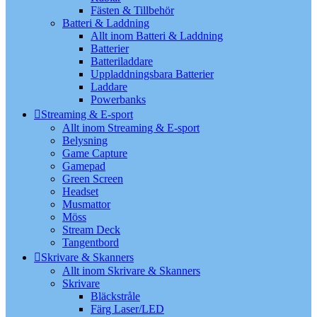
Fästen & Tillbehör
Batteri & Laddning
Allt inom Batteri & Laddning
Batterier
Batteriladdare
Uppladdningsbara Batterier
Laddare
Powerbanks
Streaming & E-sport
Allt inom Streaming & E-sport
Belysning
Game Capture
Gamepad
Green Screen
Headset
Musmattor
Möss
Stream Deck
Tangentbord
Skrivare & Skanners
Allt inom Skrivare & Skanners
Skrivare
Bläckstråle
Färg Laser/LED