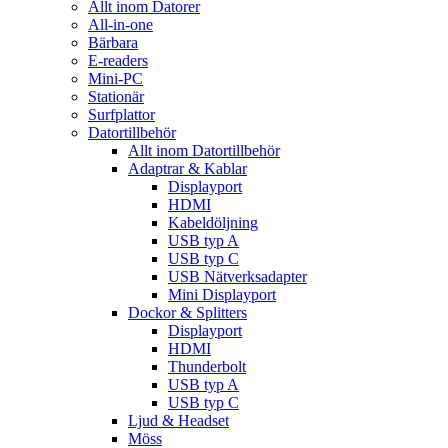
Allt inom Datorer
All-in-one
Bärbara
E-readers
Mini-PC
Stationär
Surfplattor
Datortillbehör
Allt inom Datortillbehör
Adaptrar & Kablar
Displayport
HDMI
Kabeldöljning
USB typ A
USB typ C
USB Nätverksadapter
Mini Displayport
Dockor & Splitters
Displayport
HDMI
Thunderbolt
USB typ A
USB typ C
Ljud & Headset
Möss