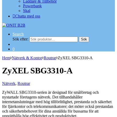
Laddare & Tillbehör
Powerbank
Skal
Chatta med oss
Search
Sök efter:
Sök
0
Hem
Nätverk & Kontor
Routrar
ZyXEL SBG3310-A
ZyXEL SBG3310-A
Nätverk
,
Routrar
ZyWALL SBG3310-serien är designad för småföretag och
nystartade företagens nätverk. Det tillhandahåller
internetanslutningar med hög tillförlitlighet, prestanda och säkerhet
för fjärrkontor och telekommunikatorer; det möter också prestandan
och säkerhetsbehovet för dina anställda för bussarna för att
upprätthålla hög effektivitet och produktivitet.