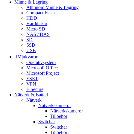
Minne & Lagring
Allt inom Minne & Lagring
Compact Flash
HDD
Hårddiskar
Micro SD
NAS / DAS
SD
SSD
USB
Mjukvaror
Operativsystem
Microsoft Office
Microsoft Project
ESET
VPN
F-Secure
Nätverk & Batteri
Nätverk
Nätverkskameror
Nätverkskameror
Tillbehör
Switchar
Switchar
Tillbehör