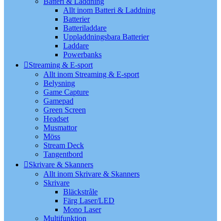
Batteri & Laddning
Allt inom Batteri & Laddning
Batterier
Batteriladdare
Uppladdningsbara Batterier
Laddare
Powerbanks
Streaming & E-sport
Allt inom Streaming & E-sport
Belysning
Game Capture
Gamepad
Green Screen
Headset
Musmattor
Möss
Stream Deck
Tangentbord
Skrivare & Skanners
Allt inom Skrivare & Skanners
Skrivare
Bläckstråle
Färg Laser/LED
Mono Laser
Multifunktion