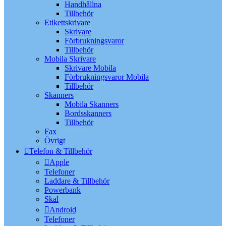
Handhållna
Tillbehör
Etikettskrivare
Skrivare
Förbrukningsvaror
Tillbehör
Mobila Skrivare
Skrivare Mobila
Förbrukningsvaror Mobila
Tillbehör
Skanners
Mobila Skanners
Bordsskanners
Tillbehör
Fax
Övrigt
Telefon & Tillbehör
Apple
Telefoner
Laddare & Tillbehör
Powerbank
Skal
Android
Telefoner