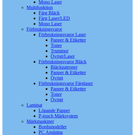
Mono Laser
Multifunktion
Färg Bläck
Färg Laser/LED
Mono Laser
Förbrukningsvaror
Förbrukningsvaror Laser
Papper & Etiketter
Toner
Trummor
Övrigt/Laser
Förbrukningsvaror Bläck
Bläckpatroner
Papper & Etiketter
Övrigt
Förbrukningsvaror Färglaser
Papper & Etiketter
Toner
Övrigt
Laminat
Löpande Papper
P-touch Märksystem
Märkmaskiner
Bordsmodeller
PC Anslutna