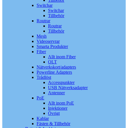
Tillbehör
Switchar
Switchar
Tillbehör
Routrar
Routrar
Tillbehör
Mesh
Videoservrar
Smarta Produkter
Fiber
Allt inom Fiber
OLT
Nätverkskort/adapters
Powerline Adapters
Trådlöst
Accesspunkter
USB Nätverksadapter
Antenner
PoE
Allt inom PoE
Injektioner
Övrigt
Kablar
Fästen & Tillbehör