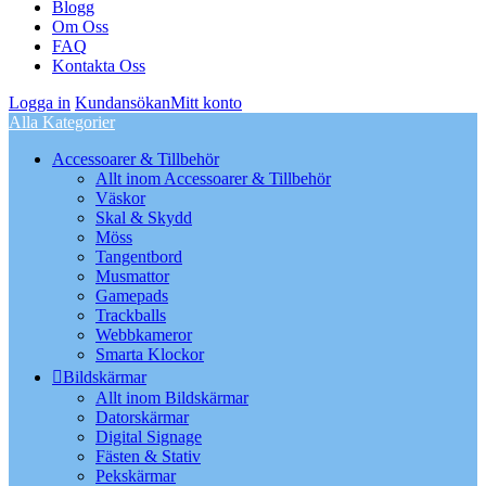
Blogg
Om Oss
FAQ
Kontakta Oss
Logga in
Kundansökan
Mitt konto
Alla Kategorier
Accessoarer & Tillbehör
Allt inom Accessoarer & Tillbehör
Väskor
Skal & Skydd
Möss
Tangentbord
Musmattor
Gamepads
Trackballs
Webbkameror
Smarta Klockor
Bildskärmar
Allt inom Bildskärmar
Datorskärmar
Digital Signage
Fästen & Stativ
Pekskärmar