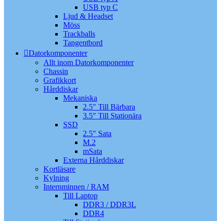
USB typ C
Ljud & Headset
Möss
Trackballs
Tangentbord
Datorkomponenter
Allt inom Datorkomponenter
Chassin
Grafikkort
Hårddiskar
Mekaniska
2.5″ Till Bärbara
3.5″ Till Stationära
SSD
2.5″ Sata
M.2
mSata
Externa Hårddiskar
Kortläsare
Kylning
Internminnen / RAM
Till Laptop
DDR3 / DDR3L
DDR4