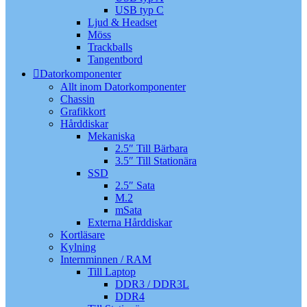
USB typ C
Ljud & Headset
Möss
Trackballs
Tangentbord
Datorkomponenter
Allt inom Datorkomponenter
Chassin
Grafikkort
Hårddiskar
Mekaniska
2.5″ Till Bärbara
3.5″ Till Stationära
SSD
2.5″ Sata
M.2
mSata
Externa Hårddiskar
Kortläsare
Kylning
Internminnen / RAM
Till Laptop
DDR3 / DDR3L
DDR4