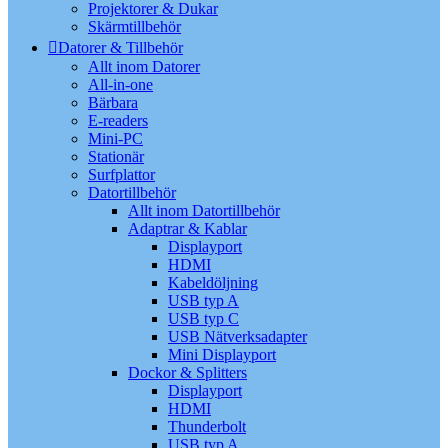
Projektorer & Dukar
Skärmtillbehör
Datorer & Tillbehör
Allt inom Datorer
All-in-one
Bärbara
E-readers
Mini-PC
Stationär
Surfplattor
Datortillbehör
Allt inom Datortillbehör
Adaptrar & Kablar
Displayport
HDMI
Kabeldöljning
USB typ A
USB typ C
USB Nätverksadapter
Mini Displayport
Dockor & Splitters
Displayport
HDMI
Thunderbolt
USB typ A