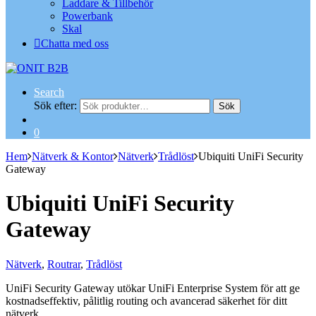
Laddare & Tillbehör
Powerbank
Skal
Chatta med oss
Search
Sök efter:
Sök
0
Hem
Nätverk & Kontor
Nätverk
Trådlöst
Ubiquiti UniFi Security
Gateway
Ubiquiti UniFi Security
Gateway
Nätverk
,
Routrar
,
Trådlöst
UniFi Security Gateway utökar UniFi Enterprise System för att ge
kostnadseffektiv, pålitlig routing och avancerad säkerhet för ditt
nätverk.