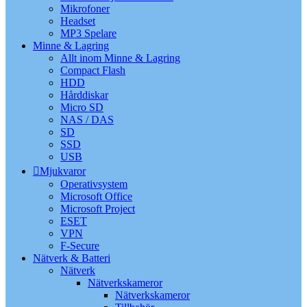
Mikrofoner
Headset
MP3 Spelare
Minne & Lagring
Allt inom Minne & Lagring
Compact Flash
HDD
Hårddiskar
Micro SD
NAS / DAS
SD
SSD
USB
Mjukvaror
Operativsystem
Microsoft Office
Microsoft Project
ESET
VPN
F-Secure
Nätverk & Batteri
Nätverk
Nätverkskameror
Nätverkskameror