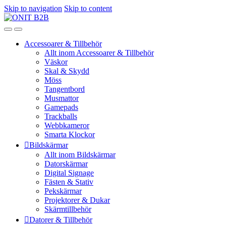
Skip to navigation
Skip to content
Accessoarer & Tillbehör
Allt inom Accessoarer & Tillbehör
Väskor
Skal & Skydd
Möss
Tangentbord
Musmattor
Gamepads
Trackballs
Webbkameror
Smarta Klockor
Bildskärmar
Allt inom Bildskärmar
Datorskärmar
Digital Signage
Fästen & Stativ
Pekskärmar
Projektorer & Dukar
Skärmtillbehör
Datorer & Tillbehör