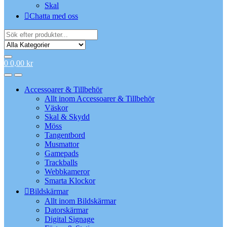
Skal
Chatta med oss
Search
for:
0
0,00
kr
Accessoarer & Tillbehör
Allt inom Accessoarer & Tillbehör
Väskor
Skal & Skydd
Möss
Tangentbord
Musmattor
Gamepads
Trackballs
Webbkameror
Smarta Klockor
Bildskärmar
Allt inom Bildskärmar
Datorskärmar
Digital Signage