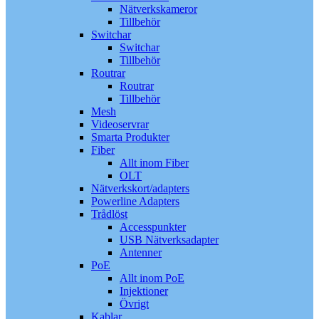
Nätverkskameror
Tillbehör
Switchar
Switchar
Tillbehör
Routrar
Routrar
Tillbehör
Mesh
Videoservrar
Smarta Produkter
Fiber
Allt inom Fiber
OLT
Nätverkskort/adapters
Powerline Adapters
Trådlöst
Accesspunkter
USB Nätverksadapter
Antenner
PoE
Allt inom PoE
Injektioner
Övrigt
Kablar