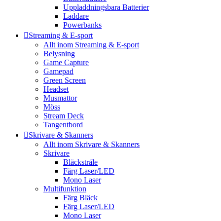
Uppladdningsbara Batterier
Laddare
Powerbanks
Streaming & E-sport
Allt inom Streaming & E-sport
Belysning
Game Capture
Gamepad
Green Screen
Headset
Musmattor
Möss
Stream Deck
Tangentbord
Skrivare & Skanners
Allt inom Skrivare & Skanners
Skrivare
Bläckstråle
Färg Laser/LED
Mono Laser
Multifunktion
Färg Bläck
Färg Laser/LED
Mono Laser