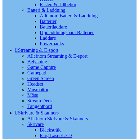
Fästen & Tillbehör
Batteri & Laddning
Allt inom Batteri & Laddning
Batterier
Batteriladdare
Uppladdningsbara Batterier
Laddare
Powerbanks
Streaming & E-sport
Allt inom Streaming & E-sport
Belysning
Game Capture
Gamepad
Green Screen
Headset
Musmattor
Möss
Stream Deck
Tangentbord
Skrivare & Skanners
Allt inom Skrivare & Skanners
Skrivare
Bläckstråle
Färg Laser/LED