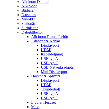
Allt inom Datorer
All-in-one
Bärbara
E-readers
Mini-PC
Stationär
Surfplattor
Datortillbehör
Allt inom Datortillbehör
Adaptrar & Kablar
Displayport
HDMI
Kabeldöljning
USB typ A
USB typ C
USB Nätverksadapter
Mini Displayport
Dockor & Splitters
Displayport
HDMI
Thunderbolt
USB typ A
USB typ C
Ljud & Headset
Möss