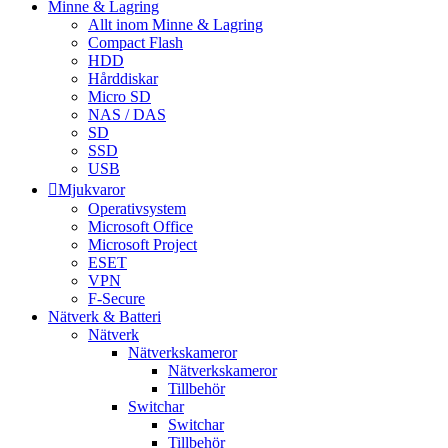
Minne & Lagring
Allt inom Minne & Lagring
Compact Flash
HDD
Hårddiskar
Micro SD
NAS / DAS
SD
SSD
USB
Mjukvaror
Operativsystem
Microsoft Office
Microsoft Project
ESET
VPN
F-Secure
Nätverk & Batteri
Nätverk
Nätverkskameror
Nätverkskameror
Tillbehör
Switchar
Switchar
Tillbehör