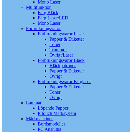
Mono Laser
Multifunktion
Färg Bläck
Färg Laser/LED
Mono Laser
Förbrukningsvaror
Förbrukningsvaror Laser
Papper & Etiketter
Toner
Trummor
Övrigt/Laser
Förbrukningsvaror Bläck
Bläckpatroner
Papper & Etiketter
Övrigt
Förbrukningsvaror Färglaser
Papper & Etiketter
Toner
Övrigt
Laminat
Löpande Papper
P-touch Märksystem
Märkmaskiner
Bordsmodeller
PC Anslutna