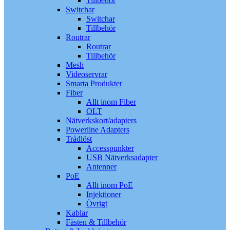
Tillbehör
Switchar
Switchar
Tillbehör
Routrar
Routrar
Tillbehör
Mesh
Videoservrar
Smarta Produkter
Fiber
Allt inom Fiber
OLT
Nätverkskort/adapters
Powerline Adapters
Trådlöst
Accesspunkter
USB Nätverksadapter
Antenner
PoE
Allt inom PoE
Injektioner
Övrigt
Kablar
Fästen & Tillbehör