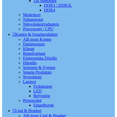
Till Stationära
DDR3 / DDR3L
DDR4
Moderkort
Nätaggregat
Nätverkskort/adapters
Processorer / CPU
Kontor & Smartprodukter
Allt inom Kontor
Dammsugare
Klimat
Brandvarnare
Elektroniska Dörrlås
Hänglås
Sensorer & Syrener
Smarta Produkter
Styrenheter
Lampor
Ficklampor
LED
Belysning
Personvård
Eltandborste
Ljud & Headset
Allt inom Ljud & Headset