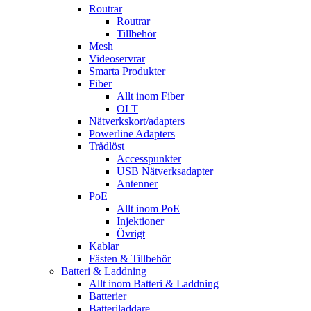
Routrar
Routrar
Tillbehör
Mesh
Videoservrar
Smarta Produkter
Fiber
Allt inom Fiber
OLT
Nätverkskort/adapters
Powerline Adapters
Trådlöst
Accesspunkter
USB Nätverksadapter
Antenner
PoE
Allt inom PoE
Injektioner
Övrigt
Kablar
Fästen & Tillbehör
Batteri & Laddning
Allt inom Batteri & Laddning
Batterier
Batteriladdare