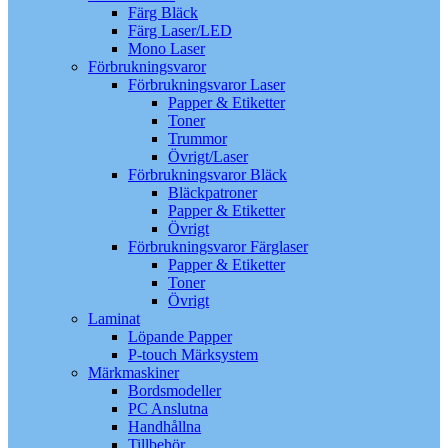
Färg Bläck
Färg Laser/LED
Mono Laser
Förbrukningsvaror
Förbrukningsvaror Laser
Papper & Etiketter
Toner
Trummor
Övrigt/Laser
Förbrukningsvaror Bläck
Bläckpatroner
Papper & Etiketter
Övrigt
Förbrukningsvaror Färglaser
Papper & Etiketter
Toner
Övrigt
Laminat
Löpande Papper
P-touch Märksystem
Märkmaskiner
Bordsmodeller
PC Anslutna
Handhållna
Tillbehör