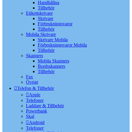
Handhållna
Tillbehör
Etikettskrivare
Skrivare
Förbrukningsvaror
Tillbehör
Mobila Skrivare
Skrivare Mobila
Förbrukningsvaror Mobila
Tillbehör
Skanners
Mobila Skanners
Bordsskanners
Tillbehör
Fax
Övrigt
Telefon & Tillbehör
Apple
Telefoner
Laddare & Tillbehör
Powerbank
Skal
Android
Telefoner