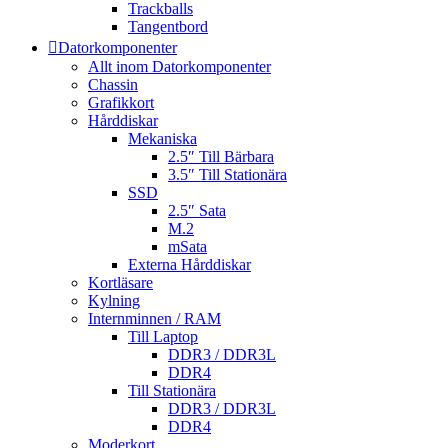
Trackballs
Tangentbord
Datorkomponenter
Allt inom Datorkomponenter
Chassin
Grafikkort
Hårddiskar
Mekaniska
2.5″ Till Bärbara
3.5″ Till Stationära
SSD
2.5″ Sata
M.2
mSata
Externa Hårddiskar
Kortläsare
Kylning
Internminnen / RAM
Till Laptop
DDR3 / DDR3L
DDR4
Till Stationära
DDR3 / DDR3L
DDR4
Moderkort