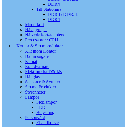
DDR4
Till Stationära
DDR3 / DDR3L
DDR4
Moderkort
Nätaggregat
Nätverkskort/adapters
Processorer / CPU
Kontor & Smartprodukter
Allt inom Kontor
Dammsugare
Klimat
Brandvarnare
Elektroniska Dörrlås
Hänglås
Sensorer & Syrener
Smarta Produkter
Styrenheter
Lampor
Ficklampor
LED
Belysning
Personvård
Eltandborste