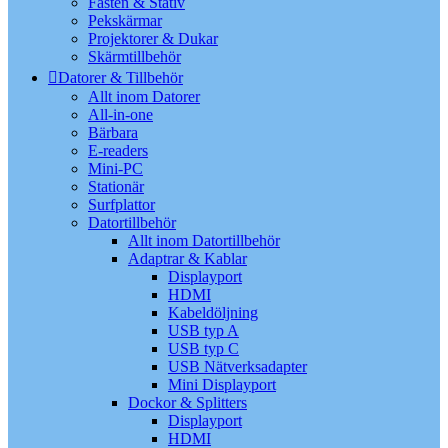
Fästen & Stativ
Pekskärmar
Projektorer & Dukar
Skärmtillbehör
Datorer & Tillbehör
Allt inom Datorer
All-in-one
Bärbara
E-readers
Mini-PC
Stationär
Surfplattor
Datortillbehör
Allt inom Datortillbehör
Adaptrar & Kablar
Displayport
HDMI
Kabeldöljning
USB typ A
USB typ C
USB Nätverksadapter
Mini Displayport
Dockor & Splitters
Displayport
HDMI