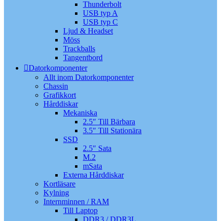
Thunderbolt
USB typ A
USB typ C
Ljud & Headset
Möss
Trackballs
Tangentbord
Datorkomponenter
Allt inom Datorkomponenter
Chassin
Grafikkort
Hårddiskar
Mekaniska
2.5″ Till Bärbara
3.5″ Till Stationära
SSD
2.5″ Sata
M.2
mSata
Externa Hårddiskar
Kortläsare
Kylning
Internminnen / RAM
Till Laptop
DDR3 / DDR3L