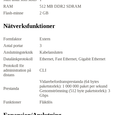
RAM
512 MB DDR2 SDRAM
Flash-minne
2 GB
Nätverksfunktioner
Formfaktor
Extern
Antal portar
3
Anslutningsteknik
Kabelansluten
Datalänkprotokoll
Ethernet, Fast Ethernet, Gigabit Ethernet
Protokoll för
administration på
CLI
distans
Vidarebefordransprestanda (64 bytes
paketstorlek): 1 000 000 paket per sekund
Prestanda
Genomströmning (512 byte paketstorlek): 3
Gbps
Funktioner
Fläktlös
Expansion/Anslutning