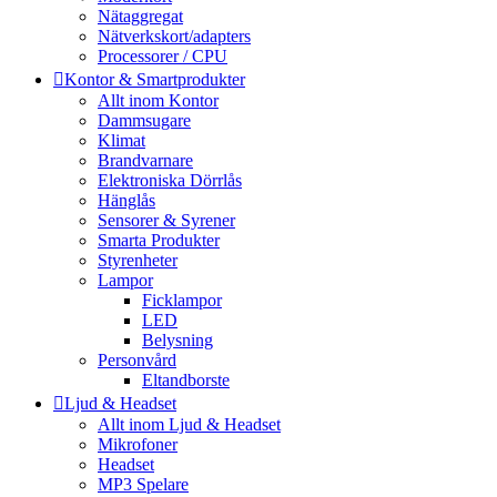
Nätaggregat
Nätverkskort/adapters
Processorer / CPU
Kontor & Smartprodukter
Allt inom Kontor
Dammsugare
Klimat
Brandvarnare
Elektroniska Dörrlås
Hänglås
Sensorer & Syrener
Smarta Produkter
Styrenheter
Lampor
Ficklampor
LED
Belysning
Personvård
Eltandborste
Ljud & Headset
Allt inom Ljud & Headset
Mikrofoner
Headset
MP3 Spelare