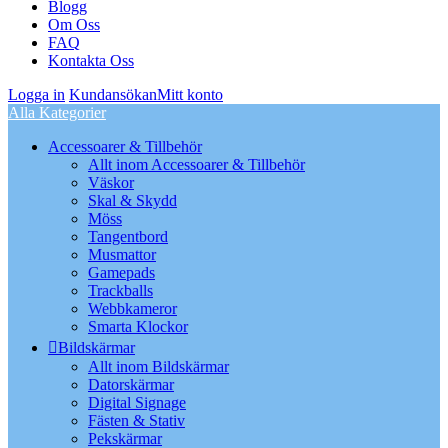
Blogg
Om Oss
FAQ
Kontakta Oss
Logga in
Kundansökan
Mitt konto
Alla Kategorier
Accessoarer & Tillbehör
Allt inom Accessoarer & Tillbehör
Väskor
Skal & Skydd
Möss
Tangentbord
Musmattor
Gamepads
Trackballs
Webbkameror
Smarta Klockor
Bildskärmar
Allt inom Bildskärmar
Datorskärmar
Digital Signage
Fästen & Stativ
Pekskärmar