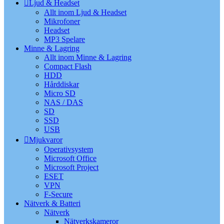
Ljud & Headset
Allt inom Ljud & Headset
Mikrofoner
Headset
MP3 Spelare
Minne & Lagring
Allt inom Minne & Lagring
Compact Flash
HDD
Hårddiskar
Micro SD
NAS / DAS
SD
SSD
USB
Mjukvaror
Operativsystem
Microsoft Office
Microsoft Project
ESET
VPN
F-Secure
Nätverk & Batteri
Nätverk
Nätverkskameror