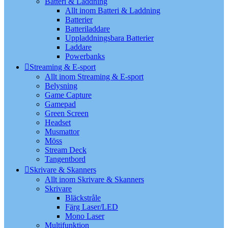
Batteri & Laddning
Allt inom Batteri & Laddning
Batterier
Batteriladdare
Uppladdningsbara Batterier
Laddare
Powerbanks
Streaming & E-sport
Allt inom Streaming & E-sport
Belysning
Game Capture
Gamepad
Green Screen
Headset
Musmattor
Möss
Stream Deck
Tangentbord
Skrivare & Skanners
Allt inom Skrivare & Skanners
Skrivare
Bläckstråle
Färg Laser/LED
Mono Laser
Multifunktion