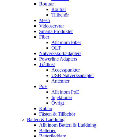
Routrar
Routrar
Tillbehör
Mesh
Videoservrar
Smarta Produkter
Fiber
Allt inom Fiber
OLT
Nätverkskort/adapters
Powerline Adapters
Trådlöst
Accesspunkter
USB Nätverksadapter
Antenner
PoE
Allt inom PoE
Injektioner
Övrigt
Kablar
Fästen & Tillbehör
Batteri & Laddning
Allt inom Batteri & Laddning
Batterier
Batteriladdare