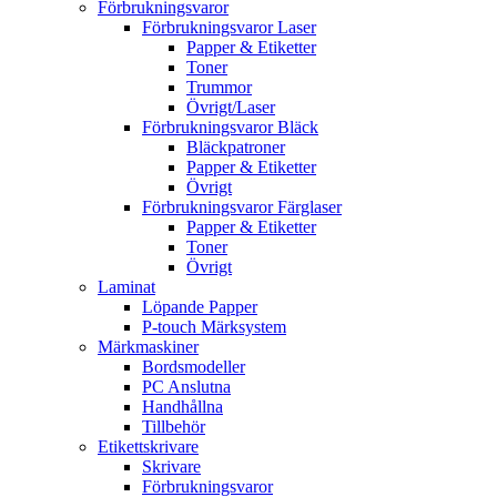
Förbrukningsvaror
Förbrukningsvaror Laser
Papper & Etiketter
Toner
Trummor
Övrigt/Laser
Förbrukningsvaror Bläck
Bläckpatroner
Papper & Etiketter
Övrigt
Förbrukningsvaror Färglaser
Papper & Etiketter
Toner
Övrigt
Laminat
Löpande Papper
P-touch Märksystem
Märkmaskiner
Bordsmodeller
PC Anslutna
Handhållna
Tillbehör
Etikettskrivare
Skrivare
Förbrukningsvaror