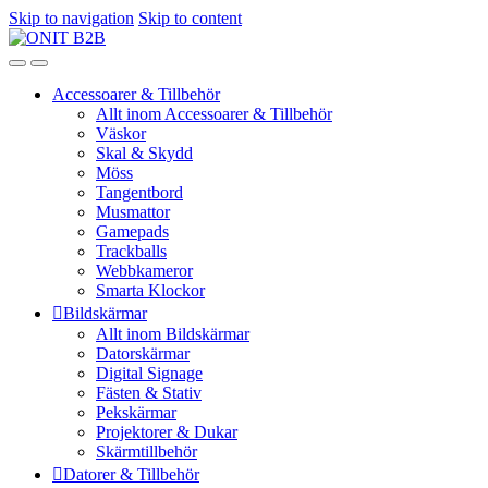
Skip to navigation
Skip to content
Accessoarer & Tillbehör
Allt inom Accessoarer & Tillbehör
Väskor
Skal & Skydd
Möss
Tangentbord
Musmattor
Gamepads
Trackballs
Webbkameror
Smarta Klockor
Bildskärmar
Allt inom Bildskärmar
Datorskärmar
Digital Signage
Fästen & Stativ
Pekskärmar
Projektorer & Dukar
Skärmtillbehör
Datorer & Tillbehör