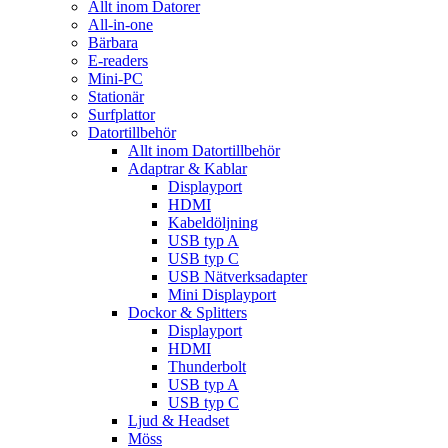
Allt inom Datorer
All-in-one
Bärbara
E-readers
Mini-PC
Stationär
Surfplattor
Datortillbehör
Allt inom Datortillbehör
Adaptrar & Kablar
Displayport
HDMI
Kabeldöljning
USB typ A
USB typ C
USB Nätverksadapter
Mini Displayport
Dockor & Splitters
Displayport
HDMI
Thunderbolt
USB typ A
USB typ C
Ljud & Headset
Möss