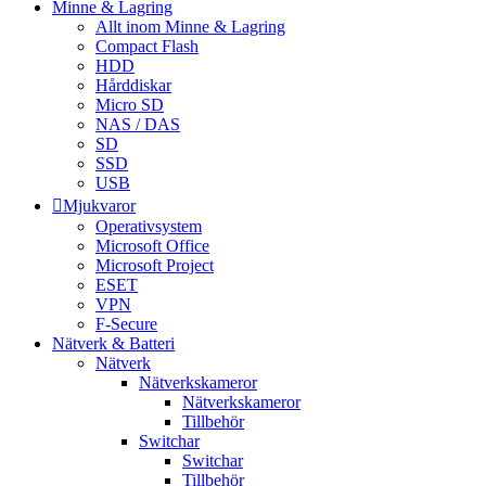
Minne & Lagring
Allt inom Minne & Lagring
Compact Flash
HDD
Hårddiskar
Micro SD
NAS / DAS
SD
SSD
USB
Mjukvaror
Operativsystem
Microsoft Office
Microsoft Project
ESET
VPN
F-Secure
Nätverk & Batteri
Nätverk
Nätverkskameror
Nätverkskameror
Tillbehör
Switchar
Switchar
Tillbehör