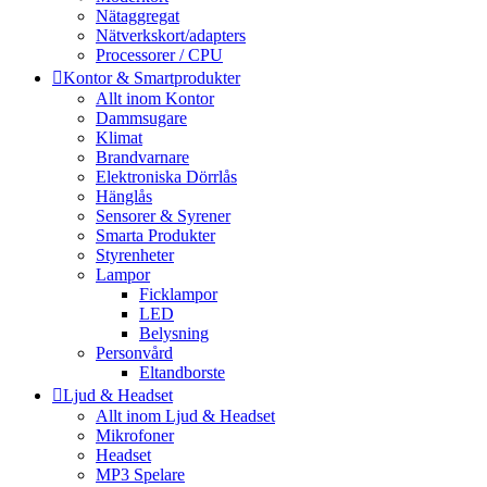
Nätaggregat
Nätverkskort/adapters
Processorer / CPU
Kontor & Smartprodukter
Allt inom Kontor
Dammsugare
Klimat
Brandvarnare
Elektroniska Dörrlås
Hänglås
Sensorer & Syrener
Smarta Produkter
Styrenheter
Lampor
Ficklampor
LED
Belysning
Personvård
Eltandborste
Ljud & Headset
Allt inom Ljud & Headset
Mikrofoner
Headset
MP3 Spelare