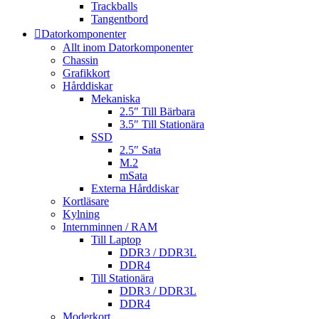
Trackballs
Tangentbord
Datorkomponenter
Allt inom Datorkomponenter
Chassin
Grafikkort
Hårddiskar
Mekaniska
2.5″ Till Bärbara
3.5″ Till Stationära
SSD
2.5″ Sata
M.2
mSata
Externa Hårddiskar
Kortläsare
Kylning
Internminnen / RAM
Till Laptop
DDR3 / DDR3L
DDR4
Till Stationära
DDR3 / DDR3L
DDR4
Moderkort