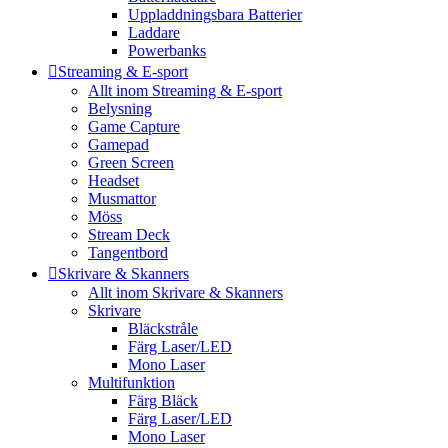
Uppladdningsbara Batterier
Laddare
Powerbanks
Streaming & E-sport
Allt inom Streaming & E-sport
Belysning
Game Capture
Gamepad
Green Screen
Headset
Musmattor
Möss
Stream Deck
Tangentbord
Skrivare & Skanners
Allt inom Skrivare & Skanners
Skrivare
Bläckstråle
Färg Laser/LED
Mono Laser
Multifunktion
Färg Bläck
Färg Laser/LED
Mono Laser