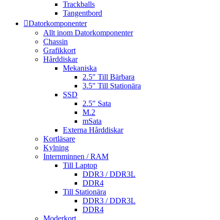
Trackballs
Tangentbord
Datorkomponenter
Allt inom Datorkomponenter
Chassin
Grafikkort
Hårddiskar
Mekaniska
2.5″ Till Bärbara
3.5″ Till Stationära
SSD
2.5″ Sata
M.2
mSata
Externa Hårddiskar
Kortläsare
Kylning
Internminnen / RAM
Till Laptop
DDR3 / DDR3L
DDR4
Till Stationära
DDR3 / DDR3L
DDR4
Moderkort