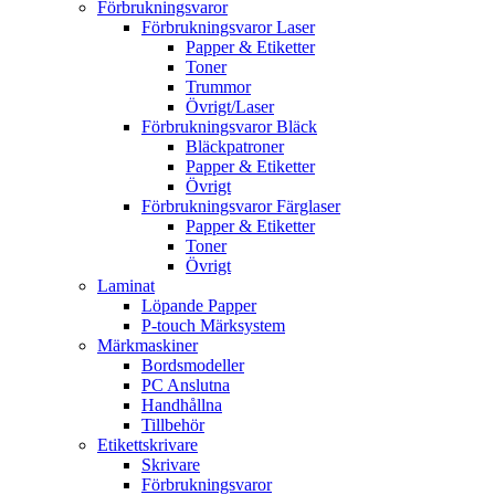
Förbrukningsvaror
Förbrukningsvaror Laser
Papper & Etiketter
Toner
Trummor
Övrigt/Laser
Förbrukningsvaror Bläck
Bläckpatroner
Papper & Etiketter
Övrigt
Förbrukningsvaror Färglaser
Papper & Etiketter
Toner
Övrigt
Laminat
Löpande Papper
P-touch Märksystem
Märkmaskiner
Bordsmodeller
PC Anslutna
Handhållna
Tillbehör
Etikettskrivare
Skrivare
Förbrukningsvaror