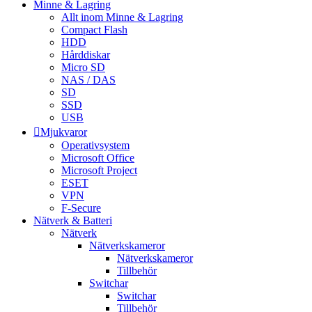
Minne & Lagring
Allt inom Minne & Lagring
Compact Flash
HDD
Hårddiskar
Micro SD
NAS / DAS
SD
SSD
USB
Mjukvaror
Operativsystem
Microsoft Office
Microsoft Project
ESET
VPN
F-Secure
Nätverk & Batteri
Nätverk
Nätverkskameror
Nätverkskameror
Tillbehör
Switchar
Switchar
Tillbehör