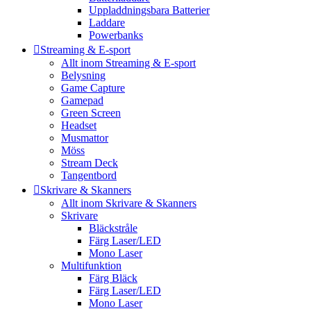
Uppladdningsbara Batterier
Laddare
Powerbanks
Streaming & E-sport
Allt inom Streaming & E-sport
Belysning
Game Capture
Gamepad
Green Screen
Headset
Musmattor
Möss
Stream Deck
Tangentbord
Skrivare & Skanners
Allt inom Skrivare & Skanners
Skrivare
Bläckstråle
Färg Laser/LED
Mono Laser
Multifunktion
Färg Bläck
Färg Laser/LED
Mono Laser