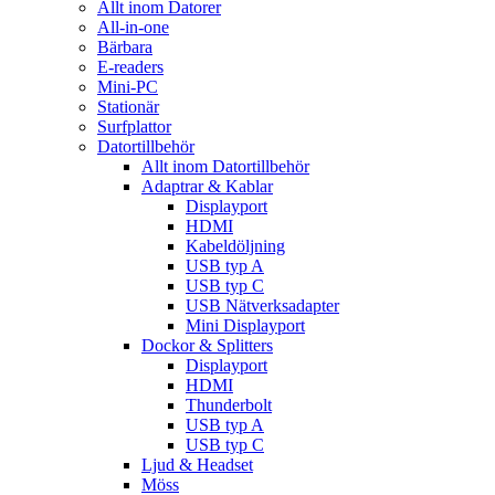
Allt inom Datorer
All-in-one
Bärbara
E-readers
Mini-PC
Stationär
Surfplattor
Datortillbehör
Allt inom Datortillbehör
Adaptrar & Kablar
Displayport
HDMI
Kabeldöljning
USB typ A
USB typ C
USB Nätverksadapter
Mini Displayport
Dockor & Splitters
Displayport
HDMI
Thunderbolt
USB typ A
USB typ C
Ljud & Headset
Möss