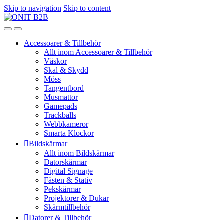
Skip to navigation
Skip to content
Accessoarer & Tillbehör
Allt inom Accessoarer & Tillbehör
Väskor
Skal & Skydd
Möss
Tangentbord
Musmattor
Gamepads
Trackballs
Webbkameror
Smarta Klockor
Bildskärmar
Allt inom Bildskärmar
Datorskärmar
Digital Signage
Fästen & Stativ
Pekskärmar
Projektorer & Dukar
Skärmtillbehör
Datorer & Tillbehör