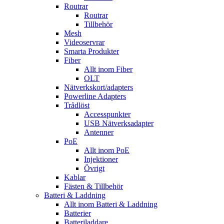
Routrar
Routrar
Tillbehör
Mesh
Videoservrar
Smarta Produkter
Fiber
Allt inom Fiber
OLT
Nätverkskort/adapters
Powerline Adapters
Trådlöst
Accesspunkter
USB Nätverksadapter
Antenner
PoE
Allt inom PoE
Injektioner
Övrigt
Kablar
Fästen & Tillbehör
Batteri & Laddning
Allt inom Batteri & Laddning
Batterier
Batteriladdare