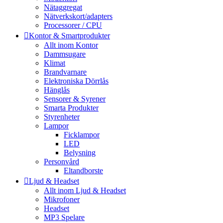
Nätaggregat
Nätverkskort/adapters
Processorer / CPU
Kontor & Smartprodukter
Allt inom Kontor
Dammsugare
Klimat
Brandvarnare
Elektroniska Dörrlås
Hänglås
Sensorer & Syrener
Smarta Produkter
Styrenheter
Lampor
Ficklampor
LED
Belysning
Personvård
Eltandborste
Ljud & Headset
Allt inom Ljud & Headset
Mikrofoner
Headset
MP3 Spelare