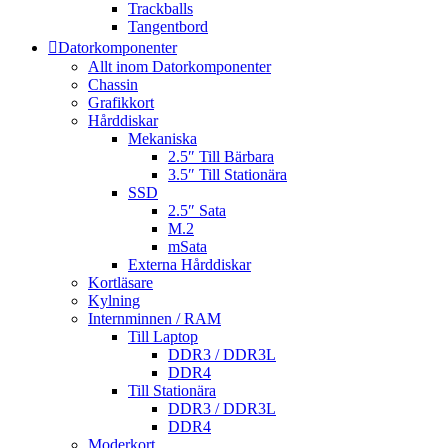
Trackballs
Tangentbord
Datorkomponenter
Allt inom Datorkomponenter
Chassin
Grafikkort
Hårddiskar
Mekaniska
2.5″ Till Bärbara
3.5″ Till Stationära
SSD
2.5″ Sata
M.2
mSata
Externa Hårddiskar
Kortläsare
Kylning
Internminnen / RAM
Till Laptop
DDR3 / DDR3L
DDR4
Till Stationära
DDR3 / DDR3L
DDR4
Moderkort