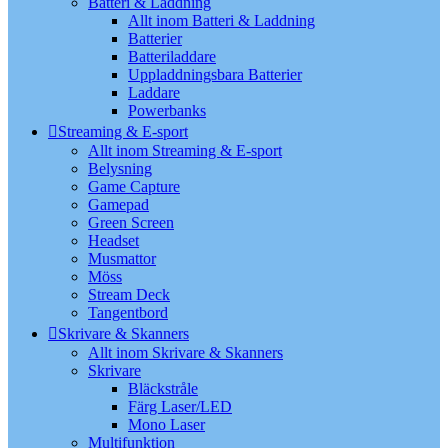
Batteri & Laddning
Allt inom Batteri & Laddning
Batterier
Batteriladdare
Uppladdningsbara Batterier
Laddare
Powerbanks
Streaming & E-sport
Allt inom Streaming & E-sport
Belysning
Game Capture
Gamepad
Green Screen
Headset
Musmattor
Möss
Stream Deck
Tangentbord
Skrivare & Skanners
Allt inom Skrivare & Skanners
Skrivare
Bläckstråle
Färg Laser/LED
Mono Laser
Multifunktion