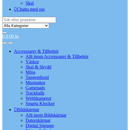
Skal
Chatta med oss
Search
for:
0
0,00
kr
Accessoarer & Tillbehör
Allt inom Accessoarer & Tillbehör
Väskor
Skal & Skydd
Möss
Tangentbord
Musmattor
Gamepads
Trackballs
Webbkameror
Smarta Klockor
Bildskärmar
Allt inom Bildskärmar
Datorskärmar
Digital Signage