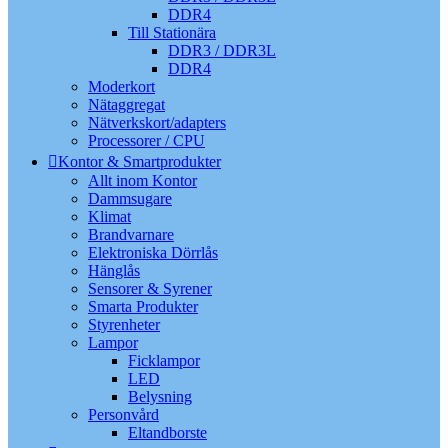
DDR4
Till Stationära
DDR3 / DDR3L
DDR4
Moderkort
Nätaggregat
Nätverkskort/adapters
Processorer / CPU
Kontor & Smartprodukter
Allt inom Kontor
Dammsugare
Klimat
Brandvarnare
Elektroniska Dörrlås
Hänglås
Sensorer & Syrener
Smarta Produkter
Styrenheter
Lampor
Ficklampor
LED
Belysning
Personvård
Eltandborste