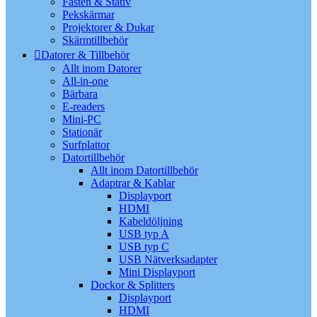
Fästen & Stativ
Pekskärmar
Projektorer & Dukar
Skärmtillbehör
Datorer & Tillbehör
Allt inom Datorer
All-in-one
Bärbara
E-readers
Mini-PC
Stationär
Surfplattor
Datortillbehör
Allt inom Datortillbehör
Adaptrar & Kablar
Displayport
HDMI
Kabeldöljning
USB typ A
USB typ C
USB Nätverksadapter
Mini Displayport
Dockor & Splitters
Displayport
HDMI