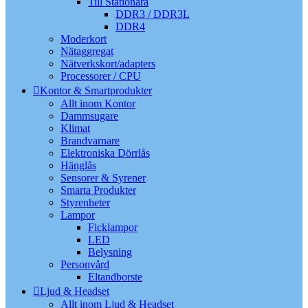
Till Stationära
DDR3 / DDR3L
DDR4
Moderkort
Nätaggregat
Nätverkskort/adapters
Processorer / CPU
Kontor & Smartprodukter
Allt inom Kontor
Dammsugare
Klimat
Brandvarnare
Elektroniska Dörrlås
Hänglås
Sensorer & Syrener
Smarta Produkter
Styrenheter
Lampor
Ficklampor
LED
Belysning
Personvård
Eltandborste
Ljud & Headset
Allt inom Ljud & Headset