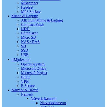
Mikrofoner
Headset
MP3 Spelare
Minne & Lagring
Allt inom Minne & Lagring
Compact Flash
HDD
Hårddiskar
Micro SD
NAS / DAS
SD
SSD
USB
Mjukvaror
Operativsystem
Microsoft Office
Microsoft Project
ESET
VPN
F-Secure
Nätverk & Batteri
Nätverk
Nätverkskameror
Nätverkskameror