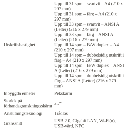
Upp till 31 spm – svartvit – A4 (210 x
297 mm)
Upp till 31 spm – färg – A4 (210 x
297 mm)
Upp till 33 spm – svartvit – ANSI A
(Letter) (216 x 279 mm)
Upp till 33 spm – färg – ANSI A
(Letter) (216 x 279 mm)
Utskriftshastighet
Upp till 14 spm – B/W duplex – A4
(210 x 297 mm)
Upp till 14 spm – dubbelsidig utskrift i
färg – A4 (210 x 297 mm)
Upp till 14 spm – B/W duplex – ANSI
A (Letter) (216 x 279 mm)
Upp till 14 spm – dubbelsidig utskrift i
färg – ANSI A (Letter) (216 x 279
mm)
Inbyggda enheter
Pekskärm
Storlek på
2.7″
förhandsgranskningsskärm
Anslutningsteknologi
Trådlös
USB 2.0, Gigabit LAN, Wi-Fi(n),
Gränssnitt
USB-värd, NFC