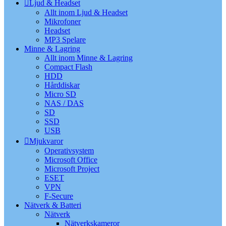
Ljud & Headset
Allt inom Ljud & Headset
Mikrofoner
Headset
MP3 Spelare
Minne & Lagring
Allt inom Minne & Lagring
Compact Flash
HDD
Hårddiskar
Micro SD
NAS / DAS
SD
SSD
USB
Mjukvaror
Operativsystem
Microsoft Office
Microsoft Project
ESET
VPN
F-Secure
Nätverk & Batteri
Nätverk
Nätverkskameror