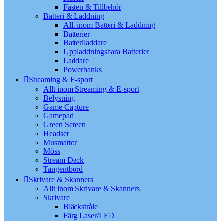
Fästen & Tillbehör
Batteri & Laddning
Allt inom Batteri & Laddning
Batterier
Batteriladdare
Uppladdningsbara Batterier
Laddare
Powerbanks
Streaming & E-sport
Allt inom Streaming & E-sport
Belysning
Game Capture
Gamepad
Green Screen
Headset
Musmattor
Möss
Stream Deck
Tangentbord
Skrivare & Skanners
Allt inom Skrivare & Skanners
Skrivare
Bläckstråle
Färg Laser/LED