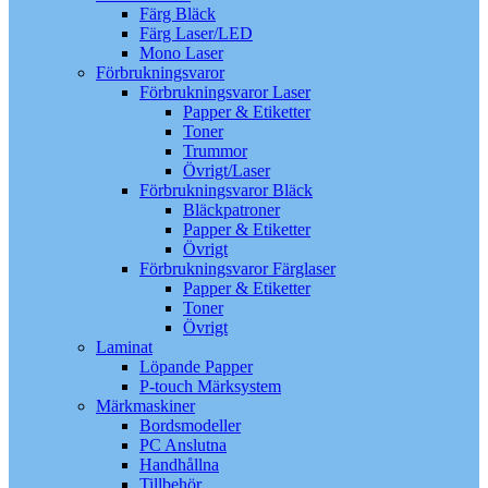
Färg Bläck
Färg Laser/LED
Mono Laser
Förbrukningsvaror
Förbrukningsvaror Laser
Papper & Etiketter
Toner
Trummor
Övrigt/Laser
Förbrukningsvaror Bläck
Bläckpatroner
Papper & Etiketter
Övrigt
Förbrukningsvaror Färglaser
Papper & Etiketter
Toner
Övrigt
Laminat
Löpande Papper
P-touch Märksystem
Märkmaskiner
Bordsmodeller
PC Anslutna
Handhållna
Tillbehör