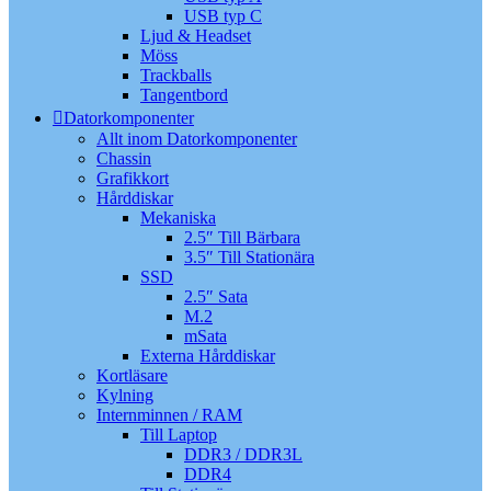
USB typ C
Ljud & Headset
Möss
Trackballs
Tangentbord
Datorkomponenter
Allt inom Datorkomponenter
Chassin
Grafikkort
Hårddiskar
Mekaniska
2.5″ Till Bärbara
3.5″ Till Stationära
SSD
2.5″ Sata
M.2
mSata
Externa Hårddiskar
Kortläsare
Kylning
Internminnen / RAM
Till Laptop
DDR3 / DDR3L
DDR4