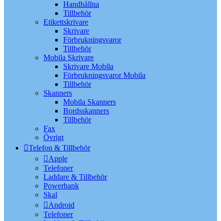
Handhållna
Tillbehör
Etikettskrivare
Skrivare
Förbrukningsvaror
Tillbehör
Mobila Skrivare
Skrivare Mobila
Förbrukningsvaror Mobila
Tillbehör
Skanners
Mobila Skanners
Bordsskanners
Tillbehör
Fax
Övrigt
Telefon & Tillbehör
Apple
Telefoner
Laddare & Tillbehör
Powerbank
Skal
Android
Telefoner