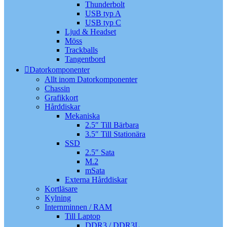
Thunderbolt
USB typ A
USB typ C
Ljud & Headset
Möss
Trackballs
Tangentbord
Datorkomponenter
Allt inom Datorkomponenter
Chassin
Grafikkort
Hårddiskar
Mekaniska
2.5″ Till Bärbara
3.5″ Till Stationära
SSD
2.5″ Sata
M.2
mSata
Externa Hårddiskar
Kortläsare
Kylning
Internminnen / RAM
Till Laptop
DDR3 / DDR3L