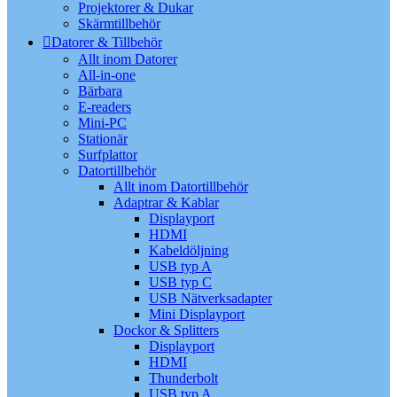
Projektorer & Dukar
Skärmtillbehör
Datorer & Tillbehör
Allt inom Datorer
All-in-one
Bärbara
E-readers
Mini-PC
Stationär
Surfplattor
Datortillbehör
Allt inom Datortillbehör
Adaptrar & Kablar
Displayport
HDMI
Kabeldöljning
USB typ A
USB typ C
USB Nätverksadapter
Mini Displayport
Dockor & Splitters
Displayport
HDMI
Thunderbolt
USB typ A