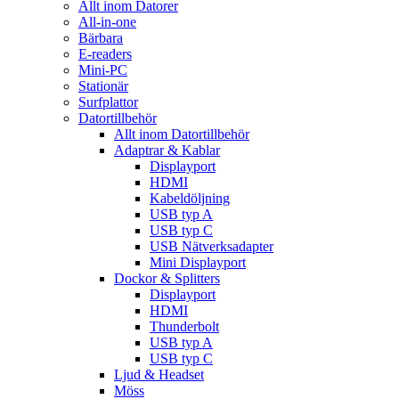
Allt inom Datorer
All-in-one
Bärbara
E-readers
Mini-PC
Stationär
Surfplattor
Datortillbehör
Allt inom Datortillbehör
Adaptrar & Kablar
Displayport
HDMI
Kabeldöljning
USB typ A
USB typ C
USB Nätverksadapter
Mini Displayport
Dockor & Splitters
Displayport
HDMI
Thunderbolt
USB typ A
USB typ C
Ljud & Headset
Möss