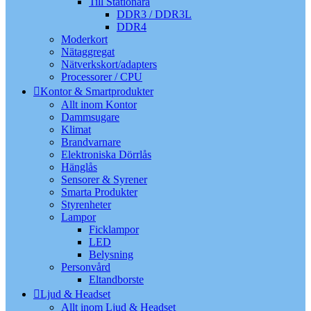
Till Stationära
DDR3 / DDR3L
DDR4
Moderkort
Nätaggregat
Nätverkskort/adapters
Processorer / CPU
Kontor & Smartprodukter
Allt inom Kontor
Dammsugare
Klimat
Brandvarnare
Elektroniska Dörrlås
Hänglås
Sensorer & Syrener
Smarta Produkter
Styrenheter
Lampor
Ficklampor
LED
Belysning
Personvård
Eltandborste
Ljud & Headset
Allt inom Ljud & Headset