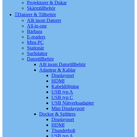
Projektorer & Dukar
Skärmtillbehör
Datorer & Tillbehör
Allt inom Datorer
All-in-one
Bärbara
E-readers
Mini-PC
Stationär
Surfplattor
Datortillbehör
Allt inom Datortillbehör
Adaptrar & Kablar
Displayport
HDMI
Kabeldöljning
USB typ A
USB typ C
USB Nätverksadapter
Mini Displayport
Dockor & Splitters
Displayport
HDMI
Thunderbolt
USB typ A