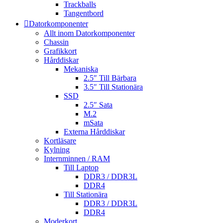
Trackballs
Tangentbord
Datorkomponenter
Allt inom Datorkomponenter
Chassin
Grafikkort
Hårddiskar
Mekaniska
2.5″ Till Bärbara
3.5″ Till Stationära
SSD
2.5″ Sata
M.2
mSata
Externa Hårddiskar
Kortläsare
Kylning
Internminnen / RAM
Till Laptop
DDR3 / DDR3L
DDR4
Till Stationära
DDR3 / DDR3L
DDR4
Moderkort