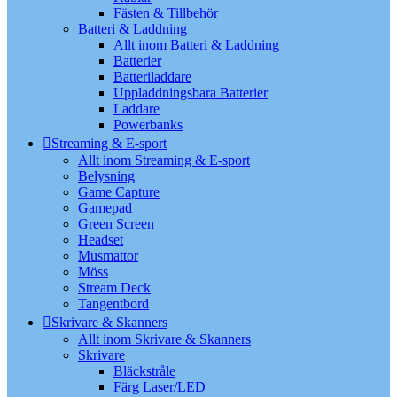
Fästen & Tillbehör
Batteri & Laddning
Allt inom Batteri & Laddning
Batterier
Batteriladdare
Uppladdningsbara Batterier
Laddare
Powerbanks
Streaming & E-sport
Allt inom Streaming & E-sport
Belysning
Game Capture
Gamepad
Green Screen
Headset
Musmattor
Möss
Stream Deck
Tangentbord
Skrivare & Skanners
Allt inom Skrivare & Skanners
Skrivare
Bläckstråle
Färg Laser/LED