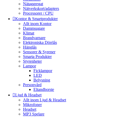
Nätaggregat
Nätverkskort/adapters
Processorer / CPU
Kontor & Smartprodukter
Allt inom Kontor
Dammsugare
Klimat
Brandvarnare
Elektroniska Dörrlås
Hänglås
Sensorer & Syrener
Smarta Produkter
Styrenheter
Lampor
Ficklampor
LED
Belysning
Personvård
Eltandborste
Ljud & Headset
Allt inom Ljud & Headset
Mikrofoner
Headset
MP3 Spelare