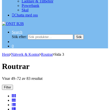
Laddare & Tillbehör
Powerbank
Skal
Chatta med oss
Search
Sök efter:
Sök
0
Hem
Nätverk & Kontor
Routrar
Sida 3
Routrar
Visar 49–72 av 83 resultat
Filter