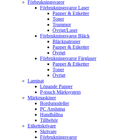
Förbrukningsvaror
Förbrukningsvaror Laser
Papper & Etiketter
Toner
Trummor
Övrigt/Laser
Förbrukningsvaror Bläck
Bläckpatroner
Papper & Etiketter
Övrigt
Förbrukningsvaror Färglaser
Papper & Etiketter
Toner
Övrigt
Laminat
Löpande Papper
P-touch Märksystem
Märkmaskiner
Bordsmodeller
PC Anslutna
Handhållna
Tillbehör
Etikettskrivare
Skrivare
Förbrukningsvaror