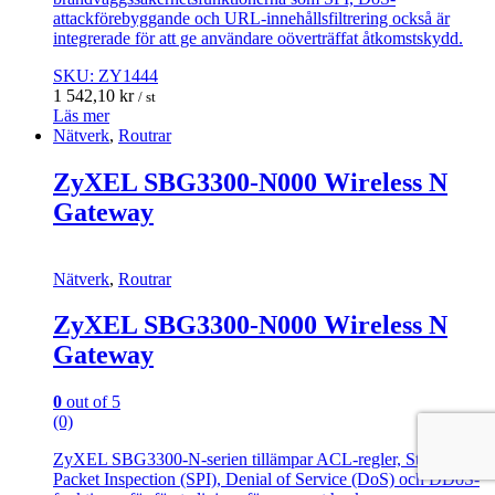
attackförebyggande och URL-innehållsfiltrering också är
integrerade för att ge användare oöverträffat åtkomstskydd.
SKU: ZY1444
1 542,10
kr
/ st
Läs mer
Nätverk
,
Routrar
ZyXEL SBG3300-N000 Wireless N
Gateway
Nätverk
,
Routrar
ZyXEL SBG3300-N000 Wireless N
Gateway
0
out of 5
(0)
ZyXEL SBG3300-N-serien tillämpar ACL-regler, Stateful
Packet Inspection (SPI), Denial of Service (DoS) och DDoS-