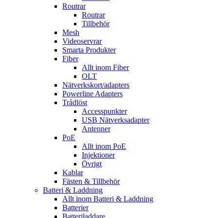
Routrar
Routrar
Tillbehör
Mesh
Videoservrar
Smarta Produkter
Fiber
Allt inom Fiber
OLT
Nätverkskort/adapters
Powerline Adapters
Trådlöst
Accesspunkter
USB Nätverksadapter
Antenner
PoE
Allt inom PoE
Injektioner
Övrigt
Kablar
Fästen & Tillbehör
Batteri & Laddning
Allt inom Batteri & Laddning
Batterier
Batteriladdare