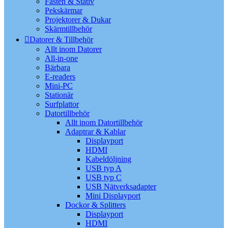
Fästen & Stativ
Pekskärmar
Projektorer & Dukar
Skärmtillbehör
Datorer & Tillbehör
Allt inom Datorer
All-in-one
Bärbara
E-readers
Mini-PC
Stationär
Surfplattor
Datortillbehör
Allt inom Datortillbehör
Adaptrar & Kablar
Displayport
HDMI
Kabeldöljning
USB typ A
USB typ C
USB Nätverksadapter
Mini Displayport
Dockor & Splitters
Displayport
HDMI