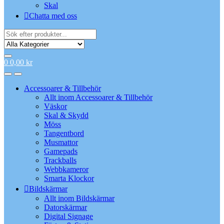
Skal
Chatta med oss
Search
for:
0
0,00
kr
Accessoarer & Tillbehör
Allt inom Accessoarer & Tillbehör
Väskor
Skal & Skydd
Möss
Tangentbord
Musmattor
Gamepads
Trackballs
Webbkameror
Smarta Klockor
Bildskärmar
Allt inom Bildskärmar
Datorskärmar
Digital Signage