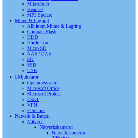
Mikrofoner
Headset
MP3 Spelare
Minne & Lagring
Allt inom Minne & Lagring
Compact Flash
HDD
Hårddiskar
Micro SD
NAS / DAS
SD
SSD
USB
Mjukvaror
Operativsystem
Microsoft Office
Microsoft Project
ESET
VPN
F-Secure
Nätverk & Batteri
Nätverk
Nätverkskameror
Nätverkskameror