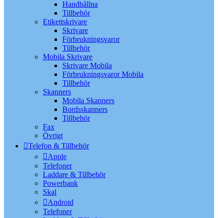
Handhållna
Tillbehör
Etikettskrivare
Skrivare
Förbrukningsvaror
Tillbehör
Mobila Skrivare
Skrivare Mobila
Förbrukningsvaror Mobila
Tillbehör
Skanners
Mobila Skanners
Bordsskanners
Tillbehör
Fax
Övrigt
Telefon & Tillbehör
Apple
Telefoner
Laddare & Tillbehör
Powerbank
Skal
Android
Telefoner