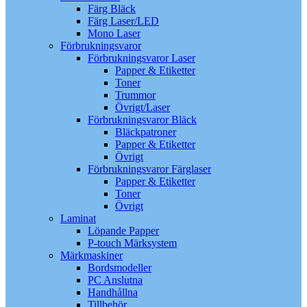
Färg Bläck
Färg Laser/LED
Mono Laser
Förbrukningsvaror
Förbrukningsvaror Laser
Papper & Etiketter
Toner
Trummor
Övrigt/Laser
Förbrukningsvaror Bläck
Bläckpatroner
Papper & Etiketter
Övrigt
Förbrukningsvaror Färglaser
Papper & Etiketter
Toner
Övrigt
Laminat
Löpande Papper
P-touch Märksystem
Märkmaskiner
Bordsmodeller
PC Anslutna
Handhållna
Tillbehör