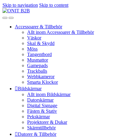
Skip to navigation
Skip to content
Accessoarer & Tillbehör
Allt inom Accessoarer & Tillbehör
Väskor
Skal & Skydd
Möss
Tangentbord
Musmattor
Gamepads
Trackballs
Webbkameror
Smarta Klockor
Bildskärmar
Allt inom Bildskärmar
Datorskärmar
Digital Signage
Fästen & Stativ
Pekskärmar
Projektorer & Dukar
Skärmtillbehör
Datorer & Tillbehör