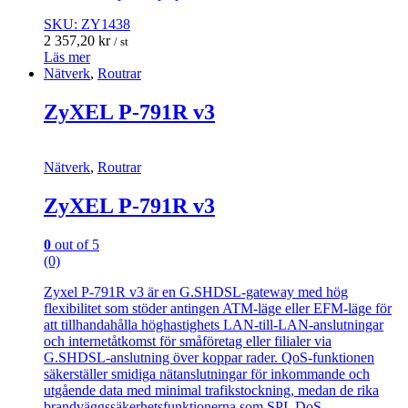
SKU: ZY1438
2 357,20
kr
/ st
Läs mer
Nätverk
,
Routrar
ZyXEL P-791R v3
Nätverk
,
Routrar
ZyXEL P-791R v3
0
out of 5
(0)
Zyxel P-791R v3 är en G.SHDSL-gateway med hög
flexibilitet som stöder antingen ATM-läge eller EFM-läge för
att tillhandahålla höghastighets LAN-till-LAN-anslutningar
och internetåtkomst för småföretag eller filialer via
G.SHDSL-anslutning över koppar rader. QoS-funktionen
säkerställer smidiga nätanslutningar för inkommande och
utgående data med minimal trafikstockning, medan de rika
brandväggssäkerhetsfunktionerna som SPI, DoS-