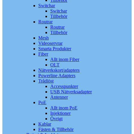
Tillbehör
Switchar
Switchar
Tillbehör
Routrar
Routrar
Tillbehör
Mesh
Videoservrar
Smarta Produkter
Fiber
Allt inom Fiber
OLT
Nätverkskort/adapters
Powerline Adapters
Trådlöst
Accesspunkter
USB Nätverksadapter
Antenner
PoE
Allt inom PoE
Injektioner
Övrigt
Kablar
Fästen & Tillbehör