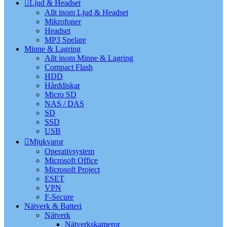
Ljud & Headset
Allt inom Ljud & Headset
Mikrofoner
Headset
MP3 Spelare
Minne & Lagring
Allt inom Minne & Lagring
Compact Flash
HDD
Hårddiskar
Micro SD
NAS / DAS
SD
SSD
USB
Mjukvaror
Operativsystem
Microsoft Office
Microsoft Project
ESET
VPN
F-Secure
Nätverk & Batteri
Nätverk
Nätverkskameror