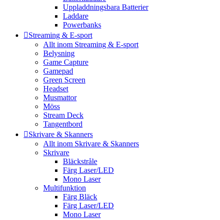
Uppladdningsbara Batterier
Laddare
Powerbanks
Streaming & E-sport
Allt inom Streaming & E-sport
Belysning
Game Capture
Gamepad
Green Screen
Headset
Musmattor
Möss
Stream Deck
Tangentbord
Skrivare & Skanners
Allt inom Skrivare & Skanners
Skrivare
Bläckstråle
Färg Laser/LED
Mono Laser
Multifunktion
Färg Bläck
Färg Laser/LED
Mono Laser