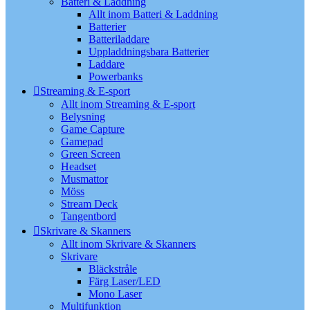
Batteri & Laddning
Allt inom Batteri & Laddning
Batterier
Batteriladdare
Uppladdningsbara Batterier
Laddare
Powerbanks
Streaming & E-sport
Allt inom Streaming & E-sport
Belysning
Game Capture
Gamepad
Green Screen
Headset
Musmattor
Möss
Stream Deck
Tangentbord
Skrivare & Skanners
Allt inom Skrivare & Skanners
Skrivare
Bläckstråle
Färg Laser/LED
Mono Laser
Multifunktion