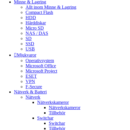
Minne & Lagring
Allt inom Minne & Lagring
Compact Flash
HDD
Hårddiskar
Micro SD
NAS / DAS
SD
SSD
USB
Mjukvaror
Operativsystem
Microsoft Office
Microsoft Project
ESET
VPN
F-Secure
Nätverk & Batteri
Nätverk
Nätverkskameror
Nätverkskameror
Tillbehör
Switchar
Switchar
Tillbehör