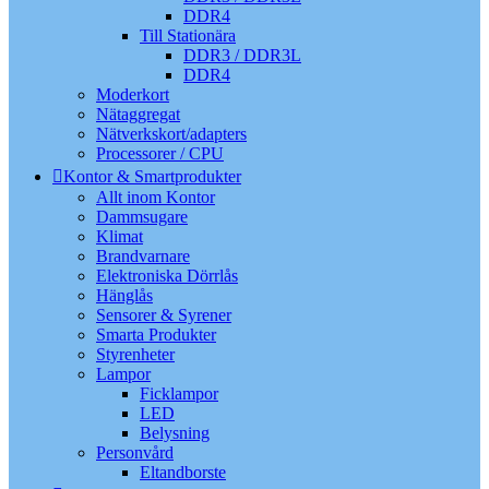
DDR4
Till Stationära
DDR3 / DDR3L
DDR4
Moderkort
Nätaggregat
Nätverkskort/adapters
Processorer / CPU
Kontor & Smartprodukter
Allt inom Kontor
Dammsugare
Klimat
Brandvarnare
Elektroniska Dörrlås
Hänglås
Sensorer & Syrener
Smarta Produkter
Styrenheter
Lampor
Ficklampor
LED
Belysning
Personvård
Eltandborste