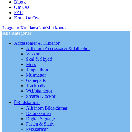
Blogg
Om Oss
FAQ
Kontakta Oss
Logga in
Kundansökan
Mitt konto
Alla Kategorier
Accessoarer & Tillbehör
Allt inom Accessoarer & Tillbehör
Väskor
Skal & Skydd
Möss
Tangentbord
Musmattor
Gamepads
Trackballs
Webbkameror
Smarta Klockor
Bildskärmar
Allt inom Bildskärmar
Datorskärmar
Digital Signage
Fästen & Stativ
Pekskärmar