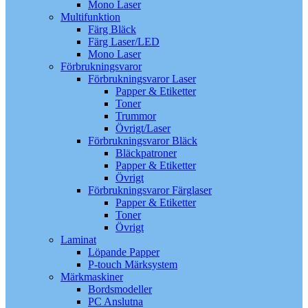
Mono Laser
Multifunktion
Färg Bläck
Färg Laser/LED
Mono Laser
Förbrukningsvaror
Förbrukningsvaror Laser
Papper & Etiketter
Toner
Trummor
Övrigt/Laser
Förbrukningsvaror Bläck
Bläckpatroner
Papper & Etiketter
Övrigt
Förbrukningsvaror Färglaser
Papper & Etiketter
Toner
Övrigt
Laminat
Löpande Papper
P-touch Märksystem
Märkmaskiner
Bordsmodeller
PC Anslutna