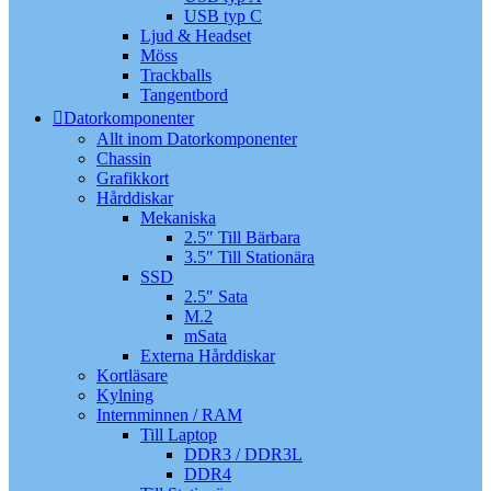
USB typ C
Ljud & Headset
Möss
Trackballs
Tangentbord
Datorkomponenter
Allt inom Datorkomponenter
Chassin
Grafikkort
Hårddiskar
Mekaniska
2.5″ Till Bärbara
3.5″ Till Stationära
SSD
2.5″ Sata
M.2
mSata
Externa Hårddiskar
Kortläsare
Kylning
Internminnen / RAM
Till Laptop
DDR3 / DDR3L
DDR4