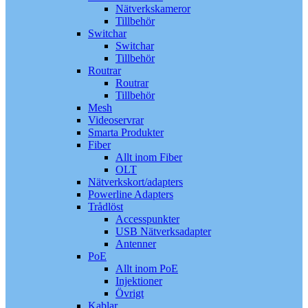
Nätverkskameror
Tillbehör
Switchar
Switchar
Tillbehör
Routrar
Routrar
Tillbehör
Mesh
Videoservrar
Smarta Produkter
Fiber
Allt inom Fiber
OLT
Nätverkskort/adapters
Powerline Adapters
Trådlöst
Accesspunkter
USB Nätverksadapter
Antenner
PoE
Allt inom PoE
Injektioner
Övrigt
Kablar