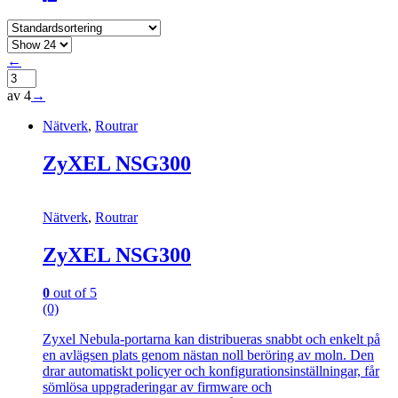
←
av 4
→
Nätverk
,
Routrar
ZyXEL NSG300
Nätverk
,
Routrar
ZyXEL NSG300
0
out of 5
(0)
Zyxel Nebula-portarna kan distribueras snabbt och enkelt på
en avlägsen plats genom nästan noll beröring av moln. Den
drar automatiskt policyer och konfigurationsinställningar, får
sömlösa uppgraderingar av firmware och