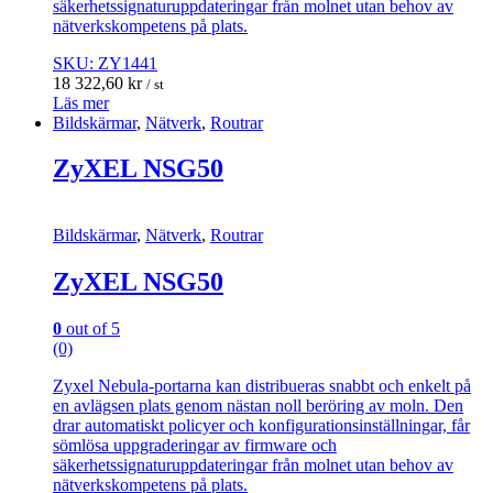
säkerhetssignaturuppdateringar från molnet utan behov av
nätverkskompetens på plats.
SKU: ZY1441
18 322,60
kr
/ st
Läs mer
Bildskärmar
,
Nätverk
,
Routrar
ZyXEL NSG50
Bildskärmar
,
Nätverk
,
Routrar
ZyXEL NSG50
0
out of 5
(0)
Zyxel Nebula-portarna kan distribueras snabbt och enkelt på
en avlägsen plats genom nästan noll beröring av moln. Den
drar automatiskt policyer och konfigurationsinställningar, får
sömlösa uppgraderingar av firmware och
säkerhetssignaturuppdateringar från molnet utan behov av
nätverkskompetens på plats.