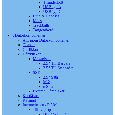
Thunderbolt
USB typ A
USB typ C
Ljud & Headset
Möss
Trackballs
Tangentbord
Datorkomponenter
Allt inom Datorkomponenter
Chassin
Grafikkort
Hårddiskar
Mekaniska
2.5″ Till Bärbara
3.5″ Till Stationära
SSD
2.5″ Sata
M.2
mSata
Externa Hårddiskar
Kortläsare
Kylning
Internminnen / RAM
Till Laptop
DDR3 / DDR3L