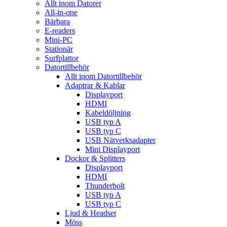
Allt inom Datorer
All-in-one
Bärbara
E-readers
Mini-PC
Stationär
Surfplattor
Datortillbehör
Allt inom Datortillbehör
Adaptrar & Kablar
Displayport
HDMI
Kabeldöljning
USB typ A
USB typ C
USB Nätverksadapter
Mini Displayport
Dockor & Splitters
Displayport
HDMI
Thunderbolt
USB typ A
USB typ C
Ljud & Headset
Möss